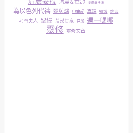
清晨妥拉
清晨妥拉2.0
漫畫事件簿
為以色列代禱
琴與爐
真理
申命記
知識
箴言
週一嗎哪
聖經
考門夫人
荒漠甘泉
見證
靈修
靈修文章