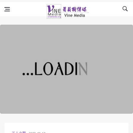
Skip to content
Vine Media
葡萄樹傳媒