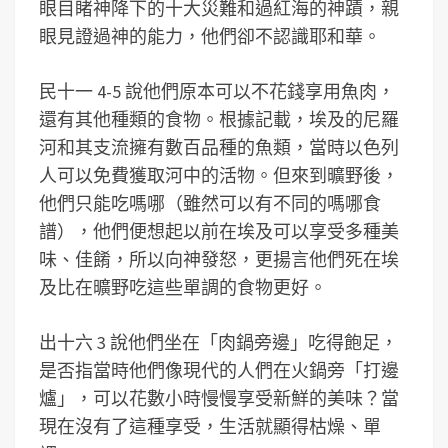
眼目睹神降下的十大災難和過紅海的神蹟，親
眼見證過神的能力，他們卻不認識耶和華。
民十一 4-5 說他們原本可以不花錢享用魚肉，
還有其他種類的食物。根據記載，埃及的尼羅
河和其支流擁有數百品種的魚類，當時以色列
人可以免費獲取河中的活物。但來到曠野後，
他們只能吃嗎哪（雖然可以有不同的嗎哪食
譜），他們便想起以前在埃及可以享受多種美
味、佳餚，所以向神發怒，更揚言他們死在埃
及比在曠野吃這些單調的食物更好。
出十六 3 說他們坐在「肉鍋旁邊」吃得飽足，
是否指當時他們像現代的人們在火鍋旁「打邊
爐」，可以花數小時慢慢享受新鮮的美味？當
現在沒有了這種享受，生活就顯得枯燥、單