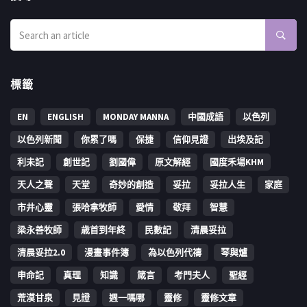
標籤
EN
ENGLISH
MONDAY MANNA
中國成語
以色列
以色列新聞
你累了嗎
保捷
信仰見證
出埃及記
利未記
創世記
劉國偉
原文解經
國度禾場KHM
天人之聲
天堂
奇妙的創造
妥拉
妥拉人生
家庭
市井心靈
張哈拿牧師
愛情
敬拜
智慧
梁永善牧師
歳首到年終
民數記
清晨妥拉
清晨妥拉2.0
漫畫事件簿
為以色列代禱
琴與爐
申命記
真理
知識
箴言
考門夫人
聖經
荒漠甘泉
見證
週一嗎哪
靈修
靈修文章