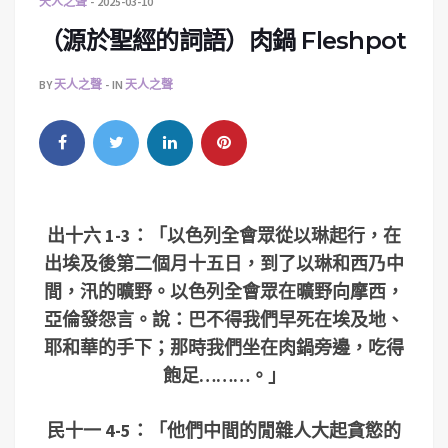
天人之聲
2025-03-10
（源於聖經的詞語）肉鍋 Fleshpot
BY
天人之聲
IN
天人之聲
出十六 1-3：「以色列全會眾從以琳起行，在
出埃及後第二個月十五日，到了以琳和西乃中
間，汛的曠野。以色列全會眾在曠野向摩西，
亞倫發怨言。說：巴不得我們早死在埃及地、
耶和華的手下；那時我們坐在肉鍋旁邊，吃得
飽足………。」
民十一 4-5：「他們中間的閒雜人大起貪慾的