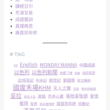
讀經日引
荒漠甘泉
成語靈訓
真理再思
歲首到年終
# TAG
English
MONDAY MANNA
中國成語
EN
以色列
以色列新聞
你累了嗎
信仰見證
保捷
出埃及記
創世記
劉國偉
利未記
原文解經
國度禾場KHM
天人之聲
天堂
奇妙的創造
妥拉
張哈拿牧師
家庭
市井心靈
愛情
妥拉人生
敬拜
歳首到年終
民數記
智慧
梁永善牧師