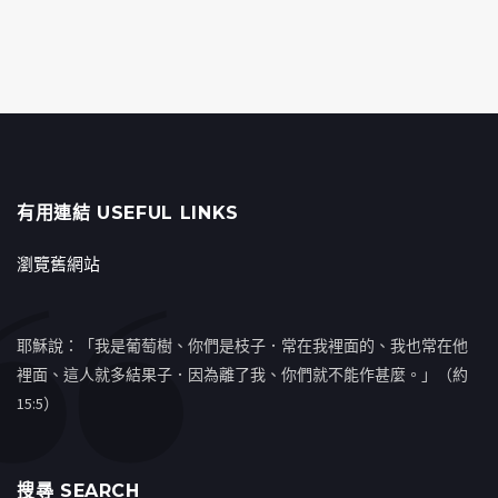
有用連結 USEFUL LINKS
瀏覽舊網站
耶穌說：「我是葡萄樹、你們是枝子．常在我裡面的、我也常在他
裡面、這人就多結果子．因為離了我、你們就不能作甚麼。」（約
15:5）
搜㝷 SEARCH