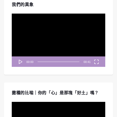
我們的異象
視
訊
播
放
器
00:00
00:41
撒種的比喻｜你的「心」是那塊「好土」嗎？
視
訊