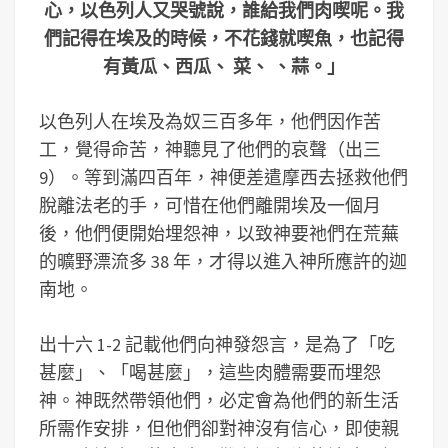
心，以色列人又哭號說，誰給我們肉喫呢。我
們記得在埃及的時候，不花錢就喫魚，也記得
有黃瓜、西瓜、 菜、 、蒜。」
以色列人在埃及為奴三百多年，他們因作苦
工，覺得命苦，神聽見了他們的哀聲（出三
9）。等到滿四百年，神便差遣摩西去拯救他們
脫離法老的手，可惜在他們離開埃及一個月
後，他們便開始埋怨神，以致神要祂們在荒蕪
的曠野漂流多 38 年，才得以進入神所應許的迦
南地。
出十六 1-2 記載他們向神發怨言，是為了「吃
甚麼」、「喝甚麼」，這些肉體需要而埋怨
神。神既然帶領他們，必定會為他們的新生活
所需作安排，但他們卻對神沒有信心，即使親