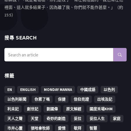
裡面、這人就多結果子．因為離了我、你們就不能作甚麼。」（約
15:5）
搜㝷 SEARCH
標籤
EN
ENGLISH
MONDAY MANNA
中國成語
以色列
以色列新聞
你累了嗎
保捷
信仰見證
出埃及記
利未記
創世記
劉國偉
原文解經
國度禾場KHM
天人之聲
天堂
奇妙的創造
妥拉
妥拉人生
家庭
市井心靈
張哈拿牧師
愛情
敬拜
智慧