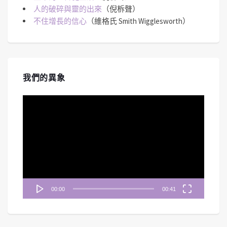
人的破碎與靈的出來
（倪柝聲）
不住增長的信心
（維格氏 Smith Wigglesworth）
我們的異象
視
訊
播
放
器
00:00
00:41