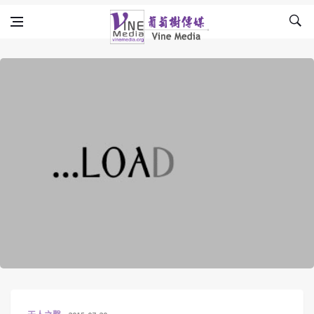
Skip to content
Vine Media
葡萄樹傳媒