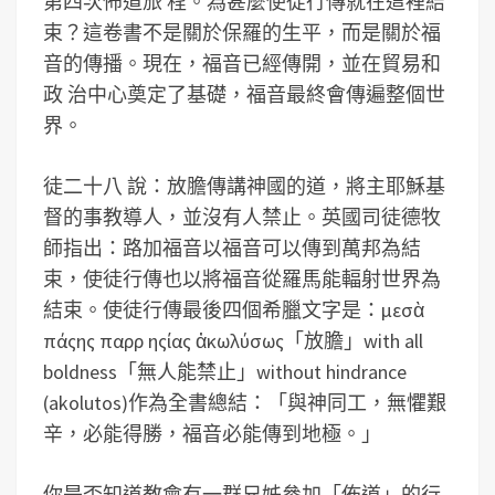
第四次佈道旅 程。為甚麼使徒行傳就在這裡結
束？這卷書不是關於保羅的生平，而是關於福
音的傳播。現在，福音已經傳開，並在貿易和
政 治中心奠定了基礎，福音最終會傳遍整個世
界。
徒二十八 說：放膽傳講神國的道，將主耶穌基
督的事教導人，並沒有人禁止。英國司徒德牧
師指出：路加福音以福音可以傳到萬邦為結
束，使徒行傳也以將福音從羅馬能輻射世界為
結束。使徒行傳最後四個希臘文字是：μεσὰ
πάςης παρρ ηςίας ἀκωλύσως「放膽」with all
boldness「無人能禁止」without hindrance
(akolutos)作為全書總結：「與神同工，無懼艱
辛，必能得勝，福音必能傳到地極。」
你是否知道教會有一群兄姊參加「佈道」的行