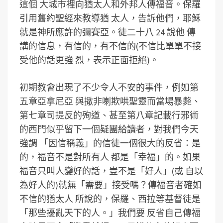
這個 大城市裡向猶太人和外邦人傳福音。保羅
引用舊約聖經來教導猶 太人，告訴他們，耶穌
就是神所應許的彌賽亞。徒二十八 24 說他 傳
講的信息，有信的，有不信的(不信比單單不接
受他的話更強 烈，表示正面拒絕)。
初期教會出現了不少令人不安的事件，例如第
五章亞拿尼亞 與撒非喇欺哄聖靈而當場暴斃、
第七章司提反的殉道、甚至第八章記載行邪術
的西門似乎留下一個疑團給讀者，對我們今天
強調 「因信稱義」的信徒一個很大的反省：是
的，福音不是對所有人 都是「幸福」的。如果
福音只叫人變好的話，豈不是「好人」(或 自以
為好人的)就無「需要」接受嗎？傳福音者確如
不信的猶太人 所說的，保羅、西拉等基督徒是
「那些擾亂天下的人。」我們要 反省自己傳福