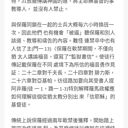
待，31放膽傳講神國的道，將主耶穌基督的事
教導人， 並沒有人禁止。
與保羅同鎖在一起的士兵大概每六小時換班一
次，因此他們 也有機會「被逼」聽保羅和別人
談道、教導和禱告的內容。難怪 連禁卒中也有
人信了主(門一 13)〈保羅在軟禁期間，不僅向
猶 太人講論福音，還寫了”監獄書信”。使徒行
傳記載保羅在不同 處境下為所信的福音勇作見
証：二十二章對千夫長，二十四章對 腓力斯，
二十六章對亞基帕。彷徂路加要向其受書人提
阿非羅(徒 一 1，路一 1-3)特別解釋羅馬政權應
如何理解這個從猶太教分別出 來「信耶穌」的
基督徒。
傳統上說保羅經過兩年軟禁後獲釋，開始踏上