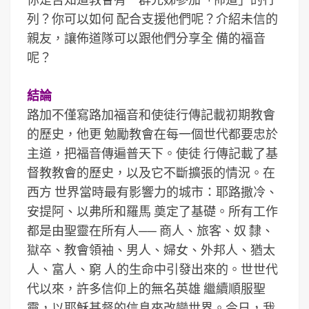
列？你可以如何 配合支援他們呢？介紹未信的
親友，讓佈道隊可以跟他們分享全 備的福音
呢？
結論
路加不僅寫路加福音和使徒行傳記載初期教會
的歷史，他更 勉勵教會在每一個世代都要忠於
主道，把福音傳遍普天下。使徒 行傳記載了基
督教教會的歷史，以及它不斷擴張的情況。在
西方 世界當時最有影響力的城市：耶路撒冷、
安提阿、以弗所和羅馬 奠定了基礎。所有工作
都是由聖靈在所有人── 商人、旅客、奴 隸、
獄卒、教會領袖、男人、婦女、外邦人、猶太
人、富人、窮 人的生命中引發出來的。世世代
代以來，許多信仰上的無名英雄 繼續順服聖
靈，以耶穌基督的信息來改變世界。今日，我