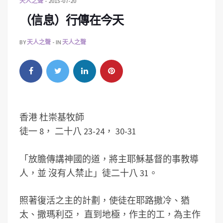
天人之聲
2015-07-20
（信息）行傳在今天
BY
天人之聲
IN
天人之聲
香港 杜崇基牧師
徒一 8， 二十八 23-24， 30-31
「放膽傳講神國的道，將主耶穌基督的事教導
人，並 沒有人禁止」徒二十八 31。
照著復活之主的計劃，使徒在耶路撒冷、猶
太、撒瑪利亞， 直到地極，作主的工，為主作