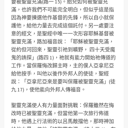
要被聖靈充滿(路一 15)。胎兒如何被聖靈充
滿，也許我們不可能完全明白，但似乎這是指
因為神要揀選他作基督的先鋒，所以自小就保
護他，給他力量去完成這個託付。另一處要注
意的經文，是聖經中唯一一次形容耶穌基督被
聖靈充滿，路加福音說：「耶穌被聖靈充滿，
從約但河回來，聖靈引祂到曠野， 四十天受魔
鬼的詴探」(路四 1)，祂就有能力開始祂傳道的
工作。當保羅悔改歸主時，主的僕人亞拿尼亞
給他按手，叫他以後作外邦人的使徒，聖經
說：「亞拿尼亞來是要叫保羅被聖靈充滿」(徒
九 17)，使他能向外邦人傳福音。
聖靈充滿使人有力量面對挑戰：保羅雖然在悔
改時已被聖靈充滿，但當他第一次旅行佈道
時，他遇上行法術的以呂馬敵擋他，那時神加