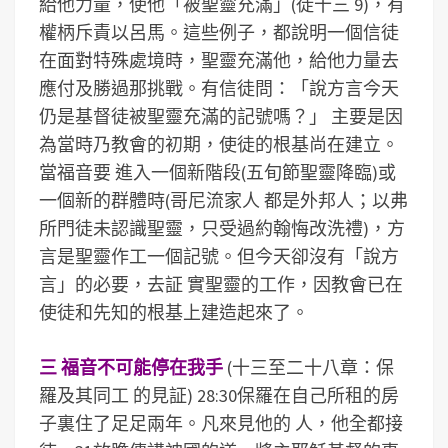
給他力量，使他「被聖靈充滿」(徒十三 9)，有
權柄斥責以呂馬。這些例子，都說明一個信徒
在面對特殊處境時，聖靈充滿他，給他力量去
應付及勝過那挑戰。
有信徒問：「說方言今天
仍是基督徒被聖靈充滿的記號嗎？」 主要是因
為當時乃教會的初期，使徒的根基尚在建立。
當福音要 進入一個新階段(五旬節聖靈降臨)或
一個新的群體時(哥尼流家人 都是外邦人；以弗
所門徒未認識聖靈，只受過約翰悔改洗禮)，方
言是聖靈作工一個記號。但今天卻沒有「說方
言」的必要，去証 實聖靈的工作，因教會已在
使徒和先知的根基上建造起來了。
三 福音不可能停在我手
(十三至二十八章：保
羅及其同工 的見証) 28:30保羅在自己所租的房
子裏住了足足兩年。凡來見他的 人，他全都接