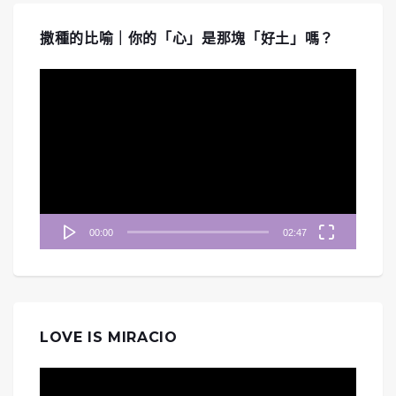
撒種的比喻｜你的「心」是那塊「好土」嗎？
視
訊
播
放
器
00:00
02:47
LOVE IS MIRACIO
視