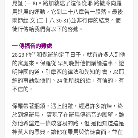
見証 (一 8)。路加敘述了這個從耶 路撒冷向羅
馬進展的運動，它到二十八章告一段落。最後
兩節經 文 (二十八 30-31)並非行傳的結束。使
徒行傳給我們有以下的啓廸。
一 傳福音的難處
28:23 他們和保羅約定了日子，就有許多人到他
的寓處來。保羅從 早到晚對他們講論這事，證
明神國的道，引摩西的律法和先知的 書，以耶
穌的事勸勉他們。24 他所說的話，有信的，有
不信的。
保羅帶著捆鎖，遇上船難，經過許多詴煉，終
於到達羅馬， 實現了在羅馬傳福音的願望。雖
然他希望走一條較容易的路，但 是他知道這是
神莫大的恩典，讓他在羅馬與信徒會面，並在