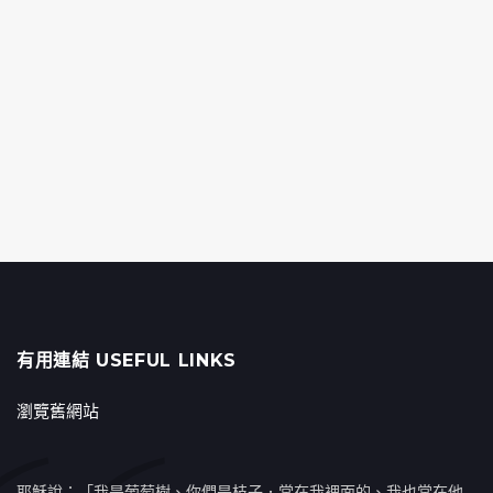
有用連結 USEFUL LINKS
瀏覽舊網站
耶穌說：「我是葡萄樹、你們是枝子．常在我裡面的、我也常在他