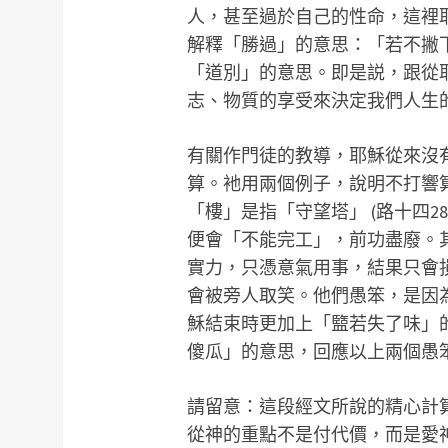
人，甚至過於自己的性命，這裡
解釋「勝過」的意思：「若不撇
「道別」的意思。即是説，跟從
志、物質的享受來決定我們人生
有關作門徒的教導，耶穌從來沒
算。衪用兩個例子，說明不打響
「樓」是指「守望塔」 (路十四
便會「不能完工」，前功盡廢。
實力，只憑意氣用事，結果只會損兵
會被旁人取笑。他們愚笨，是因
穌結束時更加上「盬若失了味」
傻瓜」的意思，回應以上兩個愚
請留意：這段經文所說的精心計
從神的重點不是付代價，而是愛