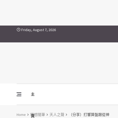
Skip to content
Friday, August 7, 2026
主
Vine Media
葡萄樹傳媒
Home
隨想隨筆
天人之聲
（分享）打響算盤跟從神
頁