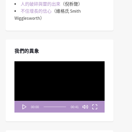
人的破碎與靈的出來
（倪柝聲）
不住增長的信心
（維格氏 Smith
Wigglesworth）
我們的異象
視
訊
播
放
器
00:00
00:41