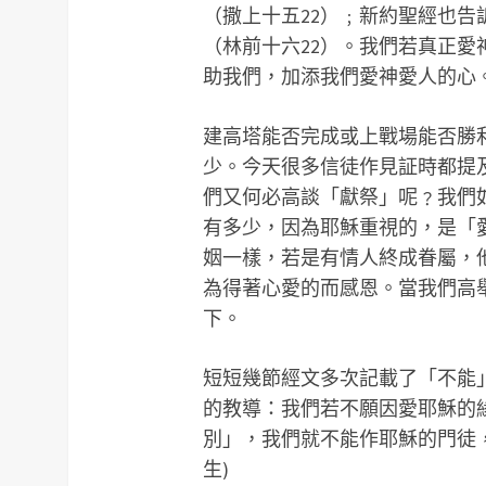
（撒上十五22）﹔新約聖經也
（林前十六22）。我們若真正
助我們，加添我們愛神愛人的心
建高塔能否完成或上戰場能否勝
少。今天很多信徒作見証時都提
們又何必高談「獻祭」呢﹖我們
有多少，因為耶穌重視的，是「
姻一樣，若是有情人終成眷屬，
為得著心愛的而感恩。當我們高
下。
短短幾節經文多次記載了「不能」（
的教導：我們若不願因愛耶穌的
別」，我們就不能作耶穌的門徒，
生)