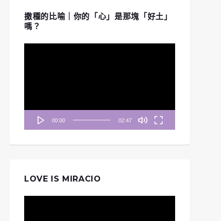
撒種的比喻｜你的「心」是那塊「好土」
嗎？
視
訊
播
放
器
00:00
02:47
LOVE IS MIRACIO
視
訊