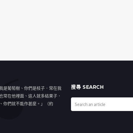
搜㝷 SEARCH
我是葡萄樹、你們是枝子．常在我
也常在他裡面、這人就多結果子．
、你們就不能作甚麼。」（約