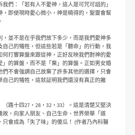
告訴我們：「若有人不愛神，這人是可咒可詛的」
愛神，即使現時愛心微小，神是曉得的，聖靈會幫
。
利，並不是在乎我們放下多少，而是我們愛神多
及自己的犧牲，但這些若是「聽命」的行動，我
如何打響算盤來跟從神，正好反映我們對神的愛
愛」的算盤，而不是「棄」的算盤。正如男女婚
他們不會強調自己放棄了許多其他的選擇，只會
舉自己的犧牲，這就証明我們還沒有真正的撇
路十四27，28，32，33）。這是清楚又堅決
緣故，向家人朋友、自己生命、世界榮華「道
只會成為「失了味」的傻瓜！ (作者乃內科醫