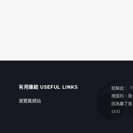
有用連結 USEFUL LINKS
耶穌說：「
裡面的、我
瀏覽舊網站
因為離了我
15:5）