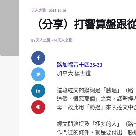
天人之聲
2015-11-19
（分享）打響算盤跟
BY
天人之聲
IN
天人之聲
路加福音十四25-33
加拿大 楊世禮
這段經文的鑰詞是「勝過」（路
這個、恨惡那個」之意，譯聖經
母，故此用「勝過」來表達文中
經文開始提及「極多的人」（路
作門徒的條件，就是要付出「勝