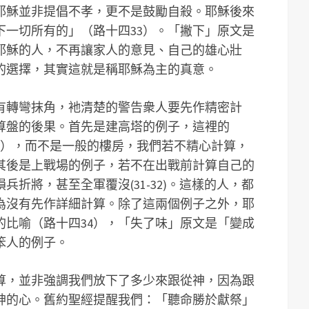
耶穌並非提倡不孝，更不是鼓勵自殺。耶穌後來
下一切所有的」（路十四33）。「撇下」原文是
耶穌的人，不再讓家人的意見、自己的雄心壯
的選擇，其實這就是稱耶穌為主的真意。
有轉彎抹角，衪清楚的警告衆人要先作精密計
算盤的後果。首先是建高塔的例子，這裡的
28），而不是一般的樓房，我們若不精心計算，
其後是上戰場的例子，若不在出戰前計算自己的
折將，甚至全軍覆沒(31-32)。這樣的人，都
為沒有先作詳細計算。除了這兩個例子之外，耶
的比喻（路十四34），「失了味」原文是「變成
笨人的例子。
算，並非強調我們放下了多少來跟從神，因為跟
神的心。舊約聖經提醒我們：「聽命勝於獻祭」