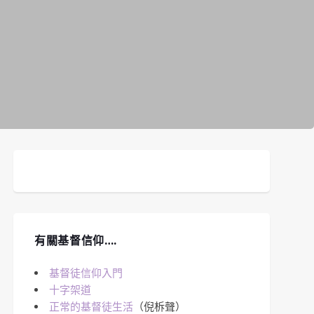
有關基督信仰….
基督徒信仰入門
十字架道
正常的基督徒生活
（倪柝聲）