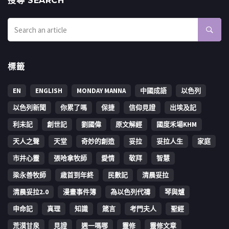
搜㝷 SEARCH
標籤
EN
ENGLISH
MONDAY MANNA
中國成語
以色列
以色列新聞
你累了嗎
保捷
信仰見證
出埃及記
利未記
創世記
劉國偉
原文解經
國度禾場KHM
天人之聲
天堂
奇妙的創造
妥拉
妥拉人生
家庭
市井心靈
張哈拿牧師
愛情
敬拜
智慧
梁永善牧師
歳首到年終
民數記
清晨妥拉
清晨妥拉2.0
漫畫事件簿
為以色列代禱
琴與爐
申命記
真理
知識
箴言
考門夫人
聖經
荒漠甘泉
見證
週一嗎哪
靈修
靈修文章