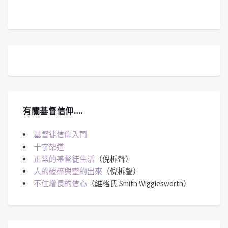
有關基督信仰….
基督徒信仰入門
十字架道
正常的基督徒生活
（倪柝聲）
人的破碎與靈的出來
（倪柝聲）
不住增長的信心
（維格氏 Smith Wigglesworth）