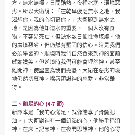
方，無水無糧，日間酷熱，夜裡冰寒，環境惡
劣。所以大衛說：「在乾旱疲乏無水之地，我
渴想你，我的心切慕你。」大衛題到無水之
地，是因為他知道水的重要。一個人沒有食
物，不容易死亡，但缺水數日便性命堪虞。他
的處境惡劣，但仍然有堅固的信心。這是我們
必須學習的。順境時我們自然會來到神的面前
感謝讚美，但逆境時我們可能會埋怨神，甚至
離開神，使聖靈為我們擔憂。大衛在惡劣的境
地仍然切慕神，嘴唇頌讚神的慈愛，非常難
得。
二、飽足的心 (4-7 節)
新譯本是「我的心滿足，就像飽享了骨髓肥
油。」大衛對神有一個飢渴的心，他舉手稱頌
神，在床上記念神，在夜間思想神，他的心得