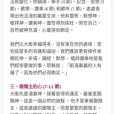
活有變化。他稱頌、舉手 (4 節)，記念、思想 (5
節)，歡樂、讚美 (6 節) 和歡呼 (7 節)。處處表
現出他活潑的屬靈生命，他有靈修、默想神、
敬拜神，讚美神。靈性得到挑旺，倒空自己，
自然被神充滿，心靈得到飽足。
我們比大衛幸福得多，沒有落在他的處境，受
到這麼多的苦痛和逼迫，我們應該更有條件來
親近神。祈禱，讀經，默想， 唱詩讚美祂是我
們經常要做的事。耶穌說：「飢渴慕義的人有
福了，因為他們必得飽足。」
三、跟隨主的心 (7-11 節)
大衛先是渴慕神，接著是得到滿足，最後是跟
隨神，這是一個必然的過程 。他不是單單跟隨
主，或是遠遠的跟隨主，而是緊緊的跟隨主，