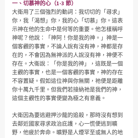
一、切慕神的心（1-3 節）
大衛用了三個強烈的動詞：我切切的「尋求」
你，我「渴想」你，我的心「切慕」你。這表
示神在他的生命中是何等的重要。他怎樣稱呼
神呢？他說：「神阿！你是我的神。」神是一
個客觀的事實，不論人說有沒有神，神都是存
在的，不會因為無神派的人說沒有神，神便不
存在。大衛說：「你是我的神」，這既是一個
主觀的事實，也是一個客觀的事實，神的存在
不容置疑。假如這位神與你無關，祂便是距離
你十萬九千里。但我們若接納祂是我們的神，
這個主觀性的事實便變為極之有意義。
大衛因為要逃避押沙龍的追殺，那時沒有想到
去鄰近國家尋求政治庇護，心一慌便逃到曠
野，他疲於奔命。曠野是人煙罕至或無人的地