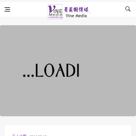
Skip to content
Vine Media
葡萄樹傳媒