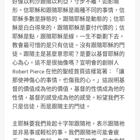
好像以利沙跟隨以利亞，寸步不離，如影隨
形。信耶穌和跟隨耶穌是兩種不同的事情，信
耶穌多數是靜態的，跟隨耶穌是動態的；信耶
穌是白白得來的，跟隨耶穌是要付代價的；信
耶穌是點，跟隨耶穌是線，一生不斷劃下去。
教會最可惜的是只有信徒，沒有跟隨耶穌的門
徒。跟隨主是甚麼意思呢？是要以基督耶穌的
心為心。這不是很抽像嗎？宣明會的創辦人
Robert Pierce 在他的聖經首頁這樣寫著：「讓
那使神傷心的事情，也傷我的心。」這說明基
督的價值成為他的價值，基督的性情成為他的
性情，基督的感受成為他的感受。盼望我們不
只是信徒，而是跟隨主的門徒。
主耶穌要我們背起十字架跟隨祂，表示跟隨祂
並非易事或輕松的事。我們跟隨祂可能會疲