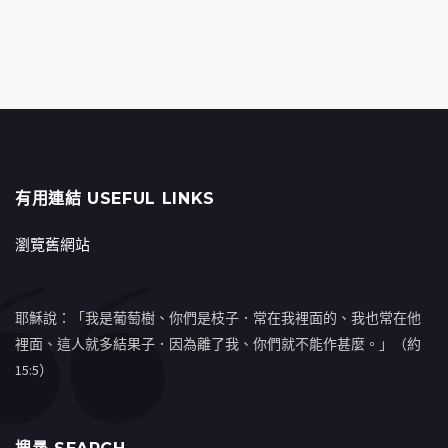
有用連結 USEFUL LINKS
瀏覽舊網站
耶穌說：「我是葡萄樹、你們是枝子．常在我裡面的、我也常在他
裡面、這人就多結果子．因為離了我、你們就不能作甚麼。」（約
15:5）