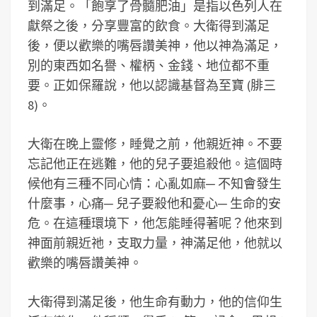
到滿足。「飽享了骨髓肥油」是指以色列人在
獻祭之後，分享豐富的飲食。大衛得到滿足
後，便以歡樂的嘴唇讚美神，他以神為滿足，
別的東西如名譽、權柄、金錢、地位都不重
要。正如保羅說，他以認識基督為至寶 (腓三
8)。
大衛在晚上靈修，睡覺之前，他親近神。不要
忘記他正在逃難，他的兒子要追殺他。這個時
候他有三種不同心情：心亂如麻─ 不知會發生
什麼事，心痛─ 兒子要殺他和憂心─ 生命的安
危。在這種環境下，他怎能睡得著呢？他來到
神面前親近祂，支取力量，神滿足他，他就以
歡樂的嘴唇讚美神。
大衛得到滿足後，他生命有動力，他的信仰生