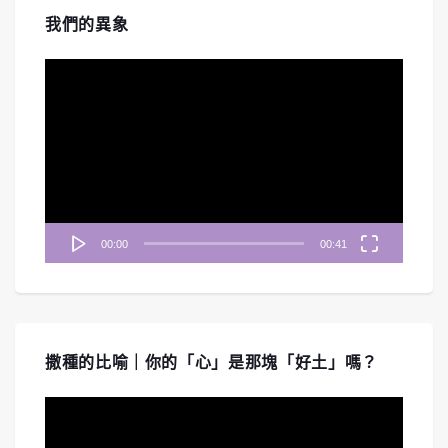
我們的異象
視
訊
播
放
器
00:00
00:41
撒種的比喻｜你的「心」是那塊「好土」嗎？
視
訊