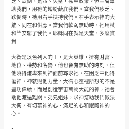
乏、跌倒、氣餒、失望，甚至放棄。但主會幫
助我們，用祂的翅膀蔭庇我們。當我們疲乏、
跌倒時，祂用右手扶持我們。右手表示神的大
能、同在和供應。當我們軟弱無助時，祂用杖
和竿安慰了我們。耶穌同在就是天堂，多麼寶
貴！
大衛是以色列人的王，是大英雄，擁有財富、
地位、權勢和名譽，他也會有無助的時刻，但
他曉得謙卑來到神面前尋求祂，在困乏中他得
著神，神就賜他力量。大衛心靈裡所想的不是
豐功偉績，而是創造宇宙萬物大能的神，祂會
助他渡過難關。弟兄姐妹，求神幫助我們傚法
大衛，有切慕神的心、滿足的心和跟隨神的
心。