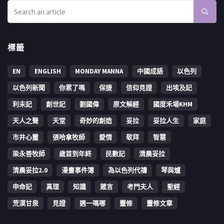
標籤
EN
ENGLISH
MONDAY MANNA
中國成語
以色列
以色列新聞
你累了嗎
保捷
信仰見證
出埃及記
利未記
創世記
劉國偉
原文解經
國度禾場KHM
天人之聲
天堂
奇妙的創造
妥拉
妥拉人生
家庭
市井心靈
張哈拿牧師
愛情
敬拜
智慧
梁永善牧師
歳首到年終
民數記
清晨妥拉
清晨妥拉2.0
漫畫事件簿
為以色列代禱
琴與爐
申命記
真理
知識
箴言
考門夫人
聖經
荒漠甘泉
見證
週一嗎哪
靈修
靈修文章