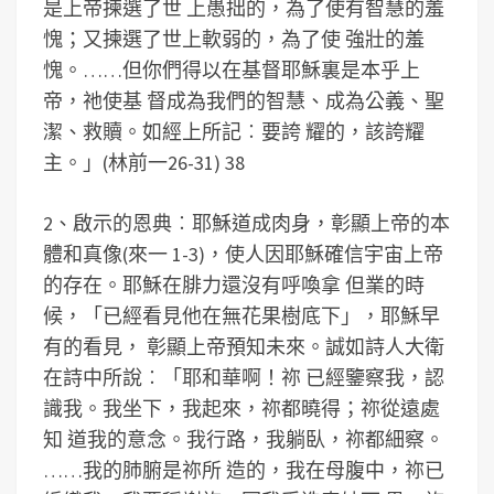
是上帝揀選了世 上愚拙的，為了使有智慧的羞
愧；又揀選了世上軟弱的，為了使 強壯的羞
愧。……但你們得以在基督耶穌裏是本乎上
帝，祂使基 督成為我們的智慧、成為公義、聖
潔、救贖。如經上所記︰要誇 耀的，該誇耀
主。」(林前一26-31) 38
2、啟示的恩典︰耶穌道成肉身，彰顯上帝的本
體和真像(來一 1-3)，使人因耶穌確信宇宙上帝
的存在。耶穌在腓力還沒有呼喚拿 但業的時
候，「已經看見他在無花果樹底下」，耶穌早
有的看見， 彰顯上帝預知未來。誠如詩人大衛
在詩中所說︰「耶和華啊！祢 已經鑒察我，認
識我。我坐下，我起來，祢都曉得；祢從遠處
知 道我的意念。我行路，我躺臥，祢都細察。
……我的肺腑是祢所 造的，我在母腹中，祢已