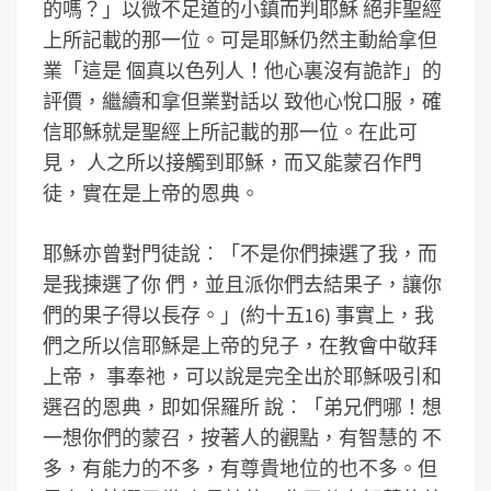
的嗎？」以微不足道的小鎮而判耶穌 絕非聖經
上所記載的那一位。可是耶穌仍然主動給拿但
業「這是 個真以色列人！他心裏沒有詭詐」的
評價，繼續和拿但業對話以 致他心悅口服，確
信耶穌就是聖經上所記載的那一位。在此可
見， 人之所以接觸到耶穌，而又能蒙召作門
徒，實在是上帝的恩典。
耶穌亦曾對門徒說︰「不是你們揀選了我，而
是我揀選了你 們，並且派你們去結果子，讓你
們的果子得以長存。」(約十五16) 事實上，我
們之所以信耶穌是上帝的兒子，在教會中敬拜
上帝， 事奉祂，可以說是完全出於耶穌吸引和
選召的恩典，即如保羅所 說︰「弟兄們哪！想
一想你們的蒙召，按著人的觀點，有智慧的 不
多，有能力的不多，有尊貴地位的也不多。但