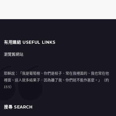
有用連結 USEFUL LINKS
瀏覽舊網站
耶穌說：「我是葡萄樹、你們是枝子．常在我裡面的、我也常在他
裡面、這人就多結果子．因為離了我、你們就不能作甚麼。」（約
15:5）
搜㝷 SEARCH