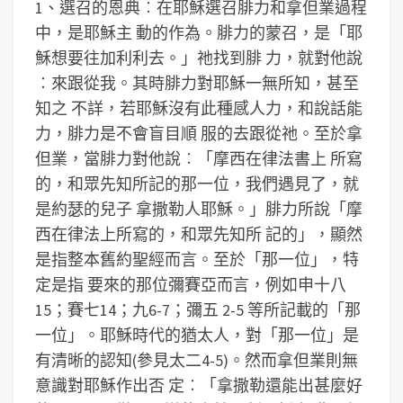
1、選召的恩典︰在耶穌選召腓力和拿但業過程
中，是耶穌主 動的作為。腓力的蒙召，是「耶
穌想要往加利利去。」祂找到腓 力，就對他說
︰來跟從我。其時腓力對耶穌一無所知，甚至
知之 不詳，若耶穌沒有此種感人力，和說話能
力，腓力是不會盲目順 服的去跟從祂。至於拿
但業，當腓力對他說︰「摩西在律法書上 所寫
的，和眾先知所記的那一位，我們遇見了，就
是約瑟的兒子 拿撒勒人耶穌。」腓力所說「摩
西在律法上所寫的，和眾先知所 記的」，顯然
是指整本舊約聖經而言。至於「那一位」，特
定是指 要來的那位彌賽亞而言，例如申十八
15；賽七14；九6-7；彌五 2-5 等所記載的「那
一位」。耶穌時代的猶太人，對「那一位」是
有清晰的認知(參見太二4-5)。然而拿但業則無
意識對耶穌作出否 定︰「拿撒勒還能出甚麼好