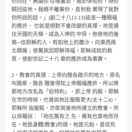
你同在，無論你 往哪裏去，我必保佑你，領你
歸回這地。我總不離棄你，直到我 實現了我對
你所說的話。」(創二十八13-15)這是一種賜福
的應許， 也就是絕對不會改變的真理。祂是通
往天國的天梯，成為人神的 中保，祂使祂的後
裔─信耶穌的人，有如地上的塵沙，向東西南
北開展；使萬族因耶穌得福。耶穌成就的救
恩，使創世記二十八 章的應許成為事實。
2、教會的真理︰上帝向雅各啟示的地方，原名
叫路斯，雅各 醒後得知上帝賜福應許，所以將
那地方改名為「伯特利」，即上帝 的殿。耶穌
在世的時候，也曾說祂比聖殿更大(太十二6)。
耶穌所 指聖殿，亦即其後祂所建立的教會。所
以保羅說︰「祂在萬有之 先，萬有也靠祂而存
在。祂是身體(教會)的頭。祂是元始，是從死