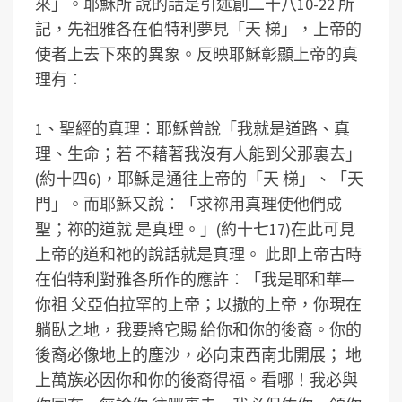
來」。耶穌所 說的話是引述創二十八10-22 所
記，先祖雅各在伯特利夢見「天 梯」，上帝的
使者上去下來的異象。反映耶穌彰顯上帝的真
理有︰
1、聖經的真理︰耶穌曾說「我就是道路、真
理、生命；若 不藉著我沒有人能到父那裏去」
(約十四6)，耶穌是通往上帝的「天 梯」、「天
門」。而耶穌又說︰「求祢用真理使他們成
聖；祢的道就 是真理。」(約十七17)在此可見
上帝的道和祂的說話就是真理。 此即上帝古時
在伯特利對雅各所作的應許︰「我是耶和華─
你祖 父亞伯拉罕的上帝；以撒的上帝，你現在
躺臥之地，我要將它賜 給你和你的後裔。你的
後裔必像地上的塵沙，必向東西南北開展； 地
上萬族必因你和你的後裔得福。看哪！我必與