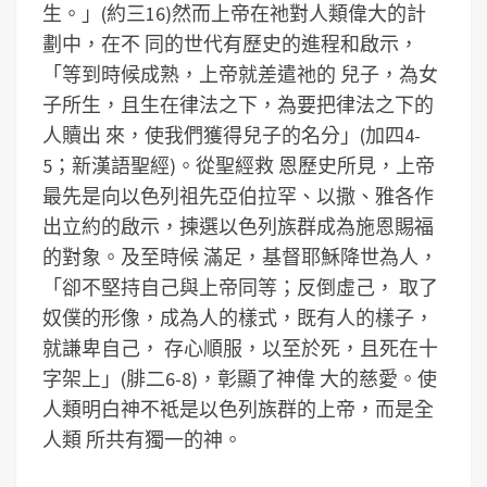
生。」(約三16)然而上帝在祂對人類偉大的計
劃中，在不 同的世代有歷史的進程和啟示，
「等到時候成熟，上帝就差遣祂的 兒子，為女
子所生，且生在律法之下，為要把律法之下的
人贖出 來，使我們獲得兒子的名分」(加四4-
5；新漢語聖經)。從聖經救 恩歷史所見，上帝
最先是向以色列祖先亞伯拉罕、以撒、雅各作
出立約的啟示，揀選以色列族群成為施恩賜福
的對象。及至時候 滿足，基督耶穌降世為人，
「卻不堅持自己與上帝同等；反倒虛己， 取了
奴僕的形像，成為人的樣式，既有人的樣子，
就謙卑自己， 存心順服，以至於死，且死在十
字架上」(腓二6-8)，彰顯了神偉 大的慈愛。使
人類明白神不祗是以色列族群的上帝，而是全
人類 所共有獨一的神。