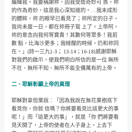
編織我。我要稱謝祢，因我受造奇妙可 畏，祢
的作為奇妙，這是我心深知道的。…我未成形
的體賥，祢 的眼早已看見了；祢所定的日子，
我尚未度一日，都在祢冊子寫 上了。上帝阿，
祢的意念向我何等寶貴！其數何等眾多！我若
數 點，比海沙更多；我睡醒的時候，仍和祢同
在。」(詩一三九1-3； 13-14；16-18)感謝耶穌
對我們的啟示，使我們明白所信的是一位 無所
不在、無所不知、無所不能全備萬有的上帝。
二、耶穌彰顯上帝的真理
耶穌對拿但業說︰「因為我說在無花果樹底下
看見你，你就 信嗎？你將要看見比這更大的事
呢！」而「這更大的事」，就是「你 們將要看
見天開了，上帝的使者在人子身上，上去下