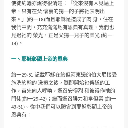
使徒約翰亦說得很清楚︰「從來沒有人見過上
帝，只有在父 懷裏的獨一的子將祂表明出
來。」(約一18)而且耶穌是道成了肉 身，住在
我們中間，充充滿滿地有恩典有真理，我們也
見過祂的 榮光，正是父獨一兒子的榮光 (約一
14)。
一、耶穌彰顯上帝的恩典
約一29-51 記載耶穌在約但河東邊的伯大尼接受
施洗約翰的 洗禮之後，隨即開始祂傳道的工
作，首先向人呼喚，選召安得烈 和彼得作祂的
門徒(約一29-42)；繼而選召腓力和拿但業 (約一
43-51)。從中我們可以體會到耶穌彰顯上帝的
恩典有︰