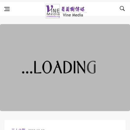
Skip to content
Vine Media
葡萄樹傳媒