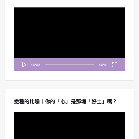
視
訊
播
放
器
00:00
00:41
撒種的比喻｜你的「心」是那塊「好土」嗎？
視
訊
播
放