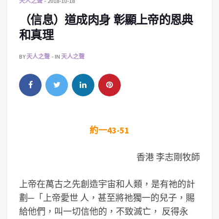
天人之聲
2018-10-18
（信息）道成肉身 彰顯上帝的恩典
和真理
BY
天人之聲
IN
天人之聲
約一43-51
香港 李志剛牧師
上帝在萬古之先創造宇宙和人類，是有祂的計
劃─「上帝愛世 人，甚至將祂獨一的兒子，賜
給他們，叫一切信他的，不致滅亡， 反得永