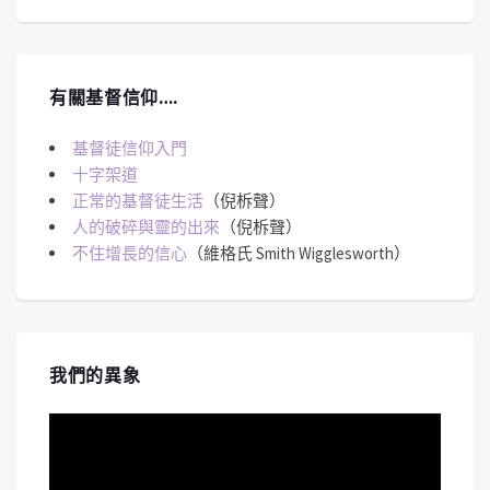
有關基督信仰….
基督徒信仰入門
十字架道
正常的基督徒生活
（倪柝聲）
人的破碎與靈的出來
（倪柝聲）
不住增長的信心
（維格氏 Smith Wigglesworth）
我們的異象
視
訊
播