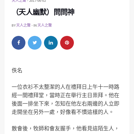
天人之聲
2017-06-02
（天人幽默）問問神
BY
天人之聲
IN
天人之聲
佚名
一位衣衫不太整潔的人在禮拜日上午十一時路
經一間禮拜堂，當時正在舉行主日祟拜。他在
後面一排坐下來，怎知在他左右兩邊的人立即
走開坐在另外一處，好像看不慣這樣的人。
散會後，牧師和會友握手，他看見這陌生人，