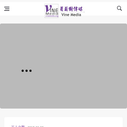
Skip to content
Vine Media
葡萄樹傳媒