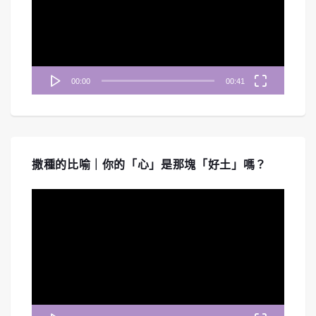
放
器
00:00
00:41
撒種的比喻｜你的「心」是那塊「好土」嗎？
視
訊
播
放
器