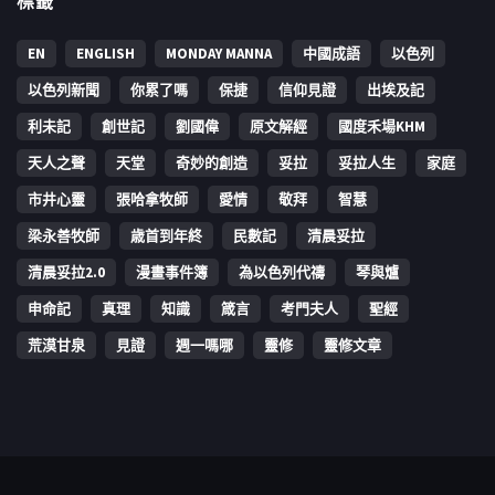
標籤
EN
ENGLISH
MONDAY MANNA
中國成語
以色列
以色列新聞
你累了嗎
保捷
信仰見證
出埃及記
利未記
創世記
劉國偉
原文解經
國度禾場KHM
天人之聲
天堂
奇妙的創造
妥拉
妥拉人生
家庭
市井心靈
張哈拿牧師
愛情
敬拜
智慧
梁永善牧師
歳首到年終
民數記
清晨妥拉
清晨妥拉2.0
漫畫事件簿
為以色列代禱
琴與爐
申命記
真理
知識
箴言
考門夫人
聖經
荒漠甘泉
見證
週一嗎哪
靈修
靈修文章