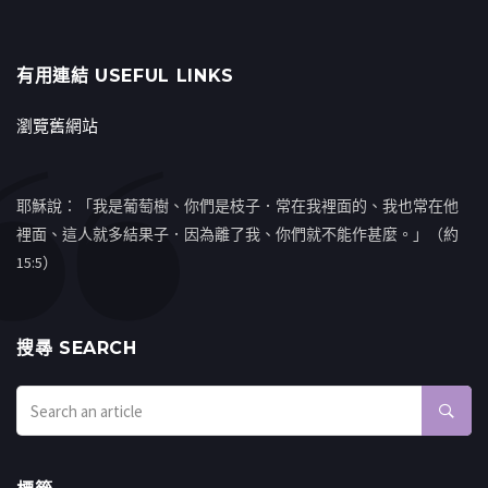
有用連結 USEFUL LINKS
瀏覽舊網站
耶穌說：「我是葡萄樹、你們是枝子．常在我裡面的、我也常在他
裡面、這人就多結果子．因為離了我、你們就不能作甚麼。」（約
15:5）
搜㝷 SEARCH