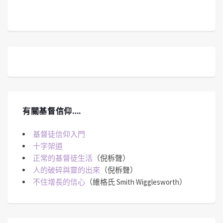
有關基督信仰….
基督徒信仰入門
十字架道
正常的基督徒生活
（倪柝聲）
人的破碎與靈的出來
（倪柝聲）
不住增長的信心
（維格氏 Smith Wigglesworth）