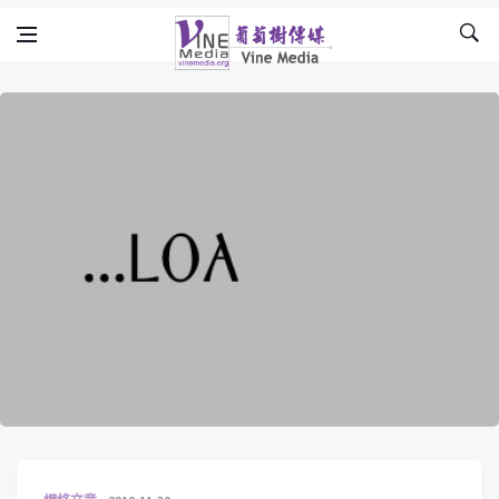
Skip to content
Vine Media
葡萄樹傳媒