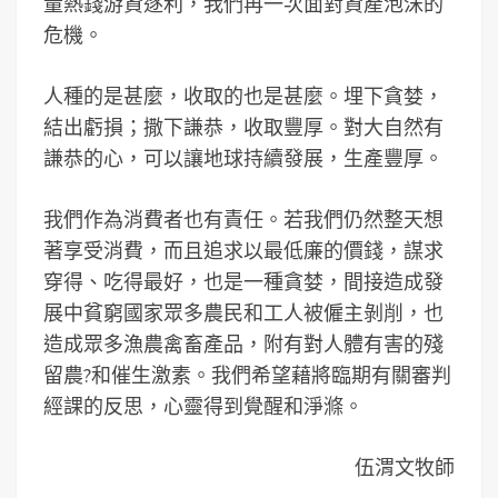
量熱錢游資逐利，我們再一次面對資產泡沫的
危機。
人種的是甚麼，收取的也是甚麼。埋下貪婪，
結出虧損；撒下謙恭，收取豐厚。對大自然有
謙恭的心，可以讓地球持續發展，生產豐厚。
我們作為消費者也有責任。若我們仍然整天想
著享受消費，而且追求以最低廉的價錢，謀求
穿得、吃得最好，也是一種貪婪，間接造成發
展中貧窮國家眾多農民和工人被僱主剝削，也
造成眾多漁農禽畜產品，附有對人體有害的殘
留農?和催生激素。我們希望藉將臨期有關審判
經課的反思，心靈得到覺醒和淨滌。
伍渭文牧師