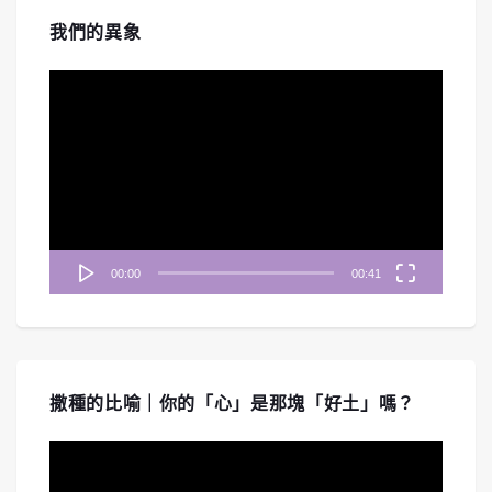
我們的異象
視
訊
播
放
器
00:00
00:41
撒種的比喻｜你的「心」是那塊「好土」嗎？
視
訊