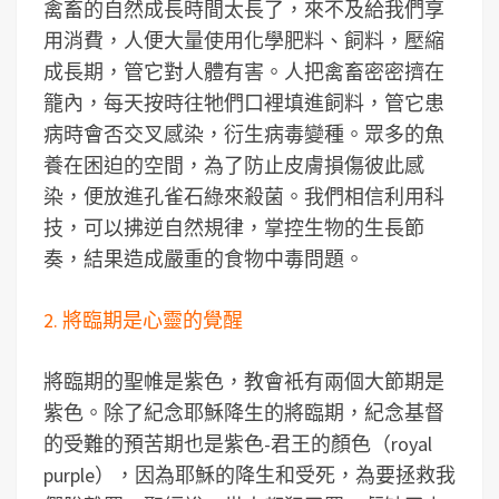
禽畜的自然成長時間太長了，來不及給我們享
用消費，人便大量使用化學肥料、飼料，壓縮
成長期，管它對人體有害。人把禽畜密密擠在
籠內，每天按時往牠們口裡填進飼料，管它患
病時會否交叉感染，衍生病毒變種。眾多的魚
養在困迫的空間，為了防止皮膚損傷彼此感
染，便放進孔雀石綠來殺菌。我們相信利用科
技，可以拂逆自然規律，掌控生物的生長節
奏，結果造成嚴重的食物中毒問題。
2. 將臨期是心靈的覺醒
將臨期的聖帷是紫色，教會衹有兩個大節期是
紫色。除了紀念耶穌降生的將臨期，紀念基督
的受難的預苦期也是紫色-君王的顏色（royal
purple），因為耶穌的降生和受死，為要拯救我