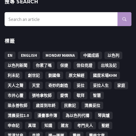
搜㝷 SEARCH
標籤
EN
ENGLISH
MONDAY MANNA
中國成語
以色列
以色列新聞
你累了嗎
保捷
信仰見證
出埃及記
利未記
創世記
劉國偉
原文解經
國度禾場KHM
天人之聲
天堂
奇妙的創造
妥拉
妥拉人生
家庭
市井心靈
張哈拿牧師
愛情
敬拜
智慧
梁永善牧師
歳首到年終
民數記
清晨妥拉
清晨妥拉2.0
漫畫事件簿
為以色列代禱
琴與爐
申命記
真理
知識
箴言
考門夫人
聖經
荒漠甘泉
見證
週一嗎哪
靈修
靈修文章