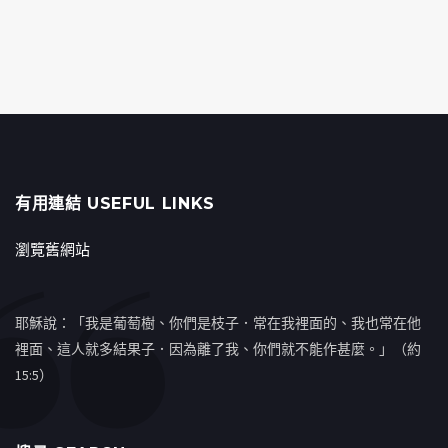
有用連結 USEFUL LINKS
瀏覽舊網站
耶穌說：「我是葡萄樹、你們是枝子．常在我裡面的、我也常在他
裡面、這人就多結果子．因為離了我、你們就不能作甚麼。」（約
15:5）