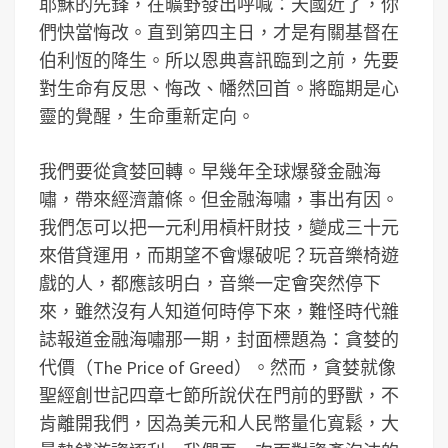
耶穌的先鋒，在曠野發出呼喊：天國近了，你
們快當悔改。直到第四主日，才是有關基督在
伯利恆的降生。所以恩典喜訊臨到之前，先要
對生命有反思、悔改、幡然回首。將臨期是心
靈的覺醒，生命重新定向。
我們要從貪婪回轉。早幾年全球爆發金融海
嘯，帶來經濟蕭條。但金融海嘯，事出有因。
我們怎可以把一元利用槓杆財技，變成三十元
來借貸運用，而期望不會爆破呢？玩音樂椅遊
戲的人，都應該明白，音樂一定會突然停下
來，雖然沒有人知道何時停下來，難怪時代雜
誌報道金融海嘯那一期，封面標題為：貪婪的
代價（The Price of Greed）。然而，貪婪就像
聖經創世記四章七節所說伏在門前的野獸，不
肯離開我們，因為美元和人民幣量化寬鬆，大