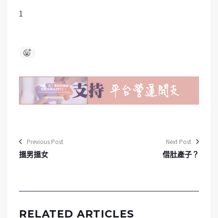
1
Previous Post
Next Post
搵男搵女
借肚產子？
RELATED ARTICLES