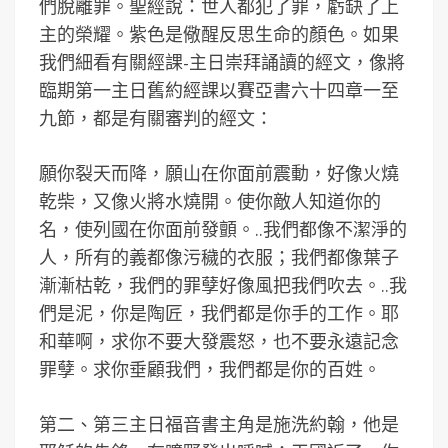
們脫離罪。聖經說：世人都犯了罪，虧缺了上
主的榮耀。紫色是儆醒反思生命的顏色。如果
我們細看有關經課-主日崇拜誦讀的經文，像將
臨期第一主日舊約經課以賽亞書六十四章一至
九節，都是有關審判的經文：
願你裂天而降，願山在你面前震動，好像火燒
乾柴，又像火將水燒開。使你敵人知道你的
名，使列國在你面前發顫。..我們都像不潔淨的
人，所有的義都像污穢的衣服；我們都像葉子
漸漸枯乾，我們的罪孽好像風把我們吹去。..我
們是泥，你是陶匠，我們都是你手的工作。耶
和華啊，求你不要大發震怒，也不要永遠記念
罪孽。求你垂顧我們，我們都是你的百姓。
第二、第三主日福音書主角是施洗約翰，他是