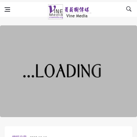
Skip to content
Vine Media
葡萄樹傳媒