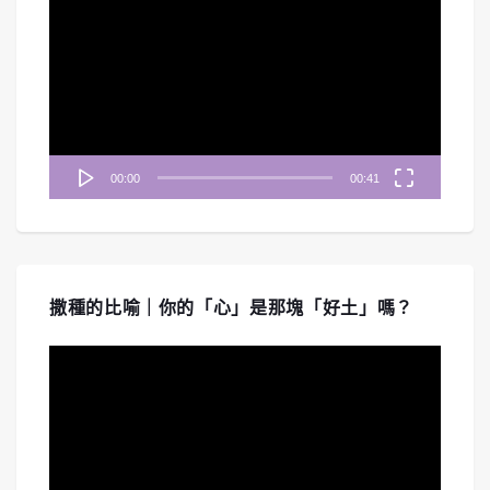
訊
播
放
器
00:00
00:41
撒種的比喻｜你的「心」是那塊「好土」嗎？
視
訊
播
放
器