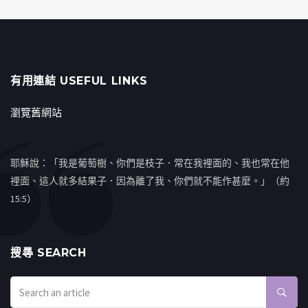
有用連結 USEFUL LINKS
瀏覽舊網站
耶穌說：「我是葡萄樹、你們是枝子．常在我裡面的、我也常在他
裡面、這人就多結果子．因為離了我、你們就不能作甚麼。」（約
15:5）
搜㝷 SEARCH