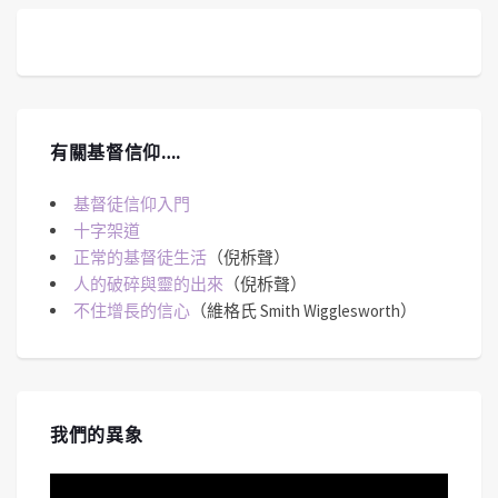
有關基督信仰….
基督徒信仰入門
十字架道
正常的基督徒生活
（倪柝聲）
人的破碎與靈的出來
（倪柝聲）
不住增長的信心
（維格氏 Smith Wigglesworth）
我們的異象
視