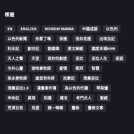
標籤
EN
ENGLISH
MONDAY MANNA
中國成語
以色列
以色列新聞
你累了嗎
保捷
信仰見證
出埃及記
利未記
創世記
劉國偉
原文解經
國度禾場KHM
天人之聲
天堂
奇妙的創造
妥拉
妥拉人生
家庭
市井心靈
張哈拿牧師
愛情
敬拜
智慧
梁永善牧師
歳首到年終
民數記
清晨妥拉
清晨妥拉2.0
漫畫事件簿
為以色列代禱
琴與爐
申命記
真理
知識
箴言
考門夫人
聖經
荒漠甘泉
見證
週一嗎哪
靈修
靈修文章