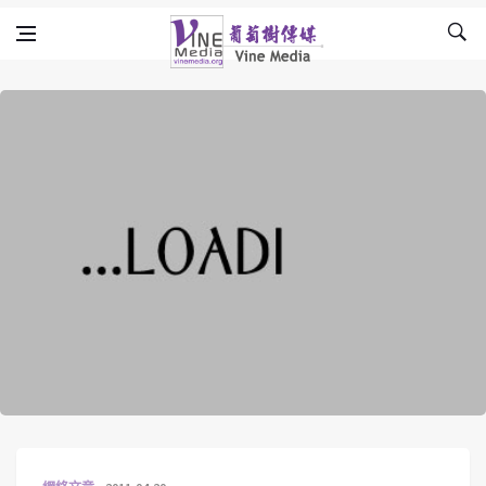
Skip to content
Vine Media
葡萄樹傳媒