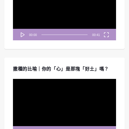
放
器
00:00
00:41
撒種的比喻｜你的「心」是那塊「好土」嗎？
視
訊
播
放
器