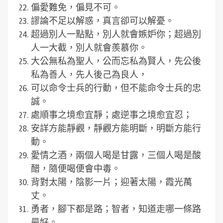
偏愛難免，偏見不可。
謬論不足以解惑，真言卻可以解憂。
超過別人一點點，別人就會嫉妒你；超過別
人一大截，別人就會羨慕你。
大公無私為聖人，公而忘私為賢人，先公後
私為善人，先人後己為良人，
可以命令士兵的行動，但不能命令士兵的忠
誠。
處順事之境愈宜靜；處逆事之境愈宜忍；
安詳方能靜觀，靜觀方能明斷，明斷方能行
動。
愛情之酒，兩個人喝是甘露，三個人喝是酸
醋，隨便喝便會中毒。
背對太陽，陰影一片；迎著太陽，霞光萬
丈。
勇者，腳下都是路；智者，知道走哪一條路
最好。