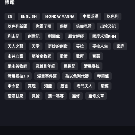
標籤
EN
ENGLISH
MONDAY MANNA
中國成語
以色列
以色列新聞
你累了嗎
保捷
信仰見證
出埃及記
利未記
創世記
劉國偉
原文解經
國度禾場KHM
天人之聲
天堂
奇妙的創造
妥拉
妥拉人生
家庭
市井心靈
張哈拿牧師
愛情
敬拜
智慧
梁永善牧師
歳首到年終
民數記
清晨妥拉
清晨妥拉2.0
漫畫事件簿
為以色列代禱
琴與爐
申命記
真理
知識
箴言
考門夫人
聖經
荒漠甘泉
見證
週一嗎哪
靈修
靈修文章