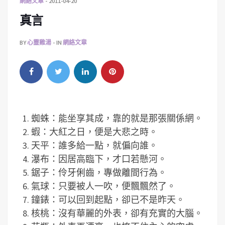
網絡文章
2011-04-20
真言
BY
心靈雞湯
IN
網絡文章
蜘蛛：能坐享其成，靠的就是那張關係網。
蝦：大紅之日，便是大悲之時。
天平：誰多給一點，就偏向誰。
瀑布：因居高臨下，才口若懸河。
鋸子：伶牙俐齒，專做離間行為。
氣球：只要被人一吹，便飄飄然了。
鐘錶：可以回到起點，卻已不是昨天。
核桃：沒有華麗的外表，卻有充實的大腦。