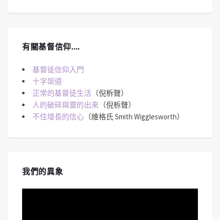
有關基督信仰….
基督徒信仰入門
十字架道
正常的基督徒生活
（倪柝聲）
人的破碎與靈的出來
（倪柝聲）
不住增長的信心
（維格氏 Smith Wigglesworth）
我們的異象
視
訊
播