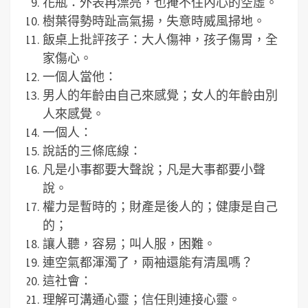
花瓶：外表再漂亮，也掩不住內心的空虛。
樹葉得勢時趾高氣揚，失意時威風掃地。
飯桌上批評孩子：大人傷神，孩子傷胃，全
家傷心。
一個人當他：
男人的年齡由自己來感覺；女人的年齡由別
人來感覺。
一個人：
說話的三條底線：
凡是小事都要大聲說；凡是大事都要小聲
說。
權力是暫時的；財產是後人的；健康是自己
的；
讓人聽，容易；叫人服，困難。
連空氣都渾濁了，兩袖還能有清風嗎？
這社會：
理解可溝通心靈；信任則連接心靈。