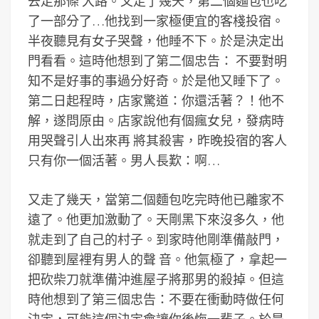
去走那條 大路。又走了幾天，第二個麵包也吃
了一部分了…他找到一家極便宜的客棧投宿。
半夜聽見有女子哭聲，他睡不下。於是決定出
門看看。這時他想到了第二個忠告： 不要對明
知不是好事的事過分好奇。於是他又睡下了。
第二日起程時，店家驚道：你還活著？！他不
解，遂問原由。店家說他有個瘋女兒，發病時
用哭聲引人出來再 將其殺害，昨晚投宿的客人
只有你一個活著。男人長歎：啊…
又走了幾天，當第二個麵包吃完時他已離家不
遠了。他更加激動了。天剛黑下來沒多久，他
就走到了自己的村子。到家時他剛準備敲門，
卻聽到屋裡有男人的聲 音。他氣極了，拿起一
把砍柴刀就準備沖進屋子將那男的殺掉。但這
時他想到了第三個忠告：不要在衝動時做任何