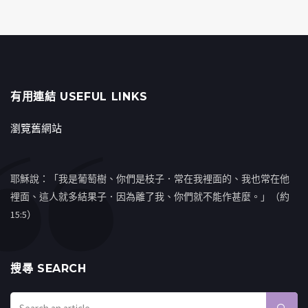
有用連結 USEFUL LINKS
瀏覽舊網站
耶穌說：「我是葡萄樹、你們是枝子．常在我裡面的、我也常在他
裡面、這人就多結果子．因為離了我、你們就不能作甚麼。」（約
15:5）
搜㝷 SEARCH