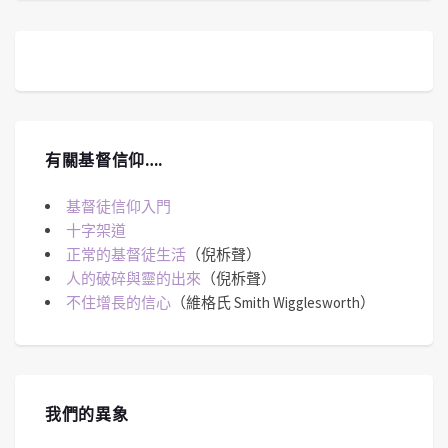
有關基督信仰….
基督徒信仰入門
十字架道
正常的基督徒生活
（倪柝聲）
人的破碎與靈的出來
（倪柝聲）
不住增長的信心
（維格氏 Smith Wigglesworth）
我們的異象