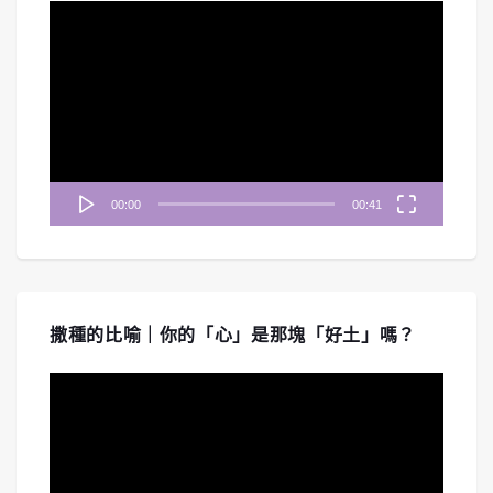
視
訊
播
放
器
00:00
00:41
撒種的比喻｜你的「心」是那塊「好土」嗎？
視
訊
播
放
器