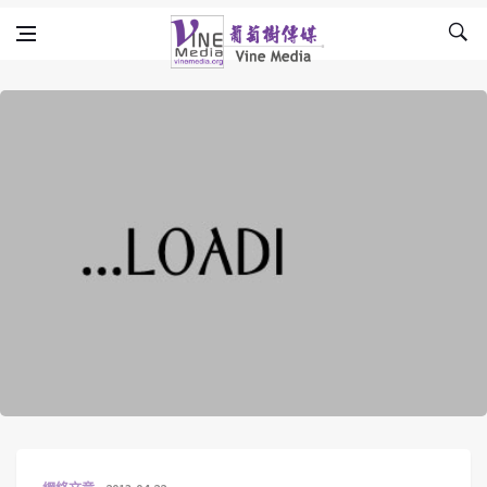
Skip to content
Vine Media
葡萄樹傳媒