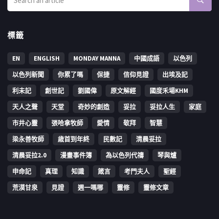
標籤
EN
ENGLISH
MONDAY MANNA
中國成語
以色列
以色列新聞
你累了嗎
保捷
信仰見證
出埃及記
利未記
創世記
劉國偉
原文解經
國度禾場KHM
天人之聲
天堂
奇妙的創造
妥拉
妥拉人生
家庭
市井心靈
張哈拿牧師
愛情
敬拜
智慧
梁永善牧師
歳首到年終
民數記
清晨妥拉
清晨妥拉2.0
漫畫事件簿
為以色列代禱
琴與爐
申命記
真理
知識
箴言
考門夫人
聖經
荒漠甘泉
見證
週一嗎哪
靈修
靈修文章