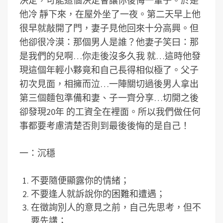
決定，可能這個決定會讓你後悔一輩子。於是
他冷 靜下來，在屋外坐了一夜。第二天早上他
很早就敲開了門，妻子見他回來十分高興。但
他卻很冷漠：那個男人是誰？他妻子笑曰：那
是我們的兒啊…你走後沒多久我 就…這時他發
現這個年輕小夥竟和自己長得相似極了。父子
初次見面，相擁而泣…一陣關切過後男人拿出
第三個麵包準備和妻、子一齊分享…切開之後
卻發現20年 的工資全在裡面。所以我們做任何
事都要考慮清楚否則到最後後悔的是自己
！
一：沉穩
不要隨便顯露你的情緒；
不要逢人就訴說你的困難和遭遇；
在徵詢別人的意見之前，自己先思考，但不
要先講；