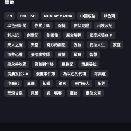
標籤
EN
ENGLISH
MONDAY MANNA
中國成語
以色列
以色列新聞
你累了嗎
保捷
信仰見證
出埃及記
利未記
創世記
劉國偉
原文解經
國度禾場KHM
天人之聲
天堂
奇妙的創造
妥拉
妥拉人生
家庭
市井心靈
張哈拿牧師
愛情
敬拜
智慧
梁永善牧師
歳首到年終
民數記
清晨妥拉
清晨妥拉2.0
漫畫事件簿
為以色列代禱
琴與爐
申命記
真理
知識
箴言
考門夫人
聖經
荒漠甘泉
見證
週一嗎哪
靈修
靈修文章