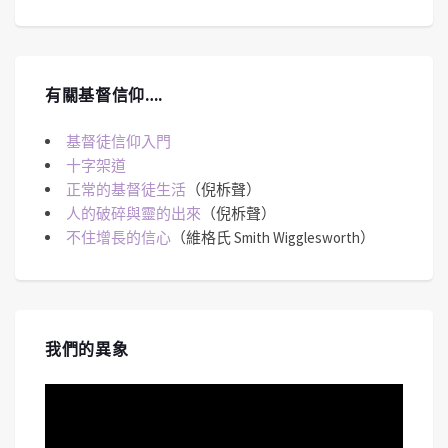
有關基督信仰….
基督徒信仰入門
十字架道
正常的基督徒生活
（倪柝聲）
人的破碎與靈的出來
（倪柝聲）
不住增長的信心
（維格氏 Smith Wigglesworth）
我們的異象
視
訊
播