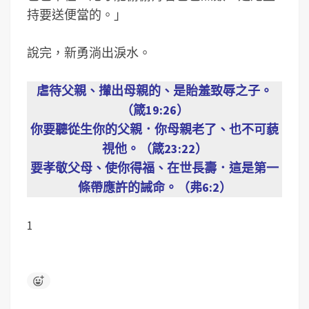
持要送便當的。」
說完，新勇淌出淚水。
虐待父親、攆出母親的、是貽羞致辱之子。
（箴19:26）
你要聽從生你的父親．你母親老了、也不可藐
視他。（箴23:22）
要孝敬父母、使你得福、在世長壽．這是第一
條帶應許的誡命。（弗6:2）
1