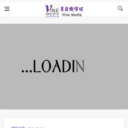
Skip to content
Vine Media
葡萄樹傳媒