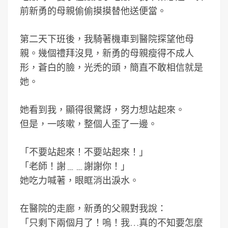
前新勇的母親偷偷摸摸替他送便當。
第二天下班後，我騎著機車到醫院探望他母
親。幾個禮拜沒見，新勇的母親瘦得不成人
形，蒼白的臉，光禿的頭，簡直不敢相信就是
她。
她看到我，顯得很驚訝，努力想站起來。
但是，一咳嗽，整個人歪了一邊。
「不要站起來！不要站起來！」
「老師！謝﹍﹍謝謝你！」
她吃力喊著，眼眶消出淚水。
在醫院的走廊，新勇的父親對我說：
「只剩下兩個月了！嗚！我…真的不知要怎麼