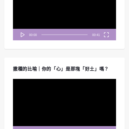
放
器
00:00
00:41
撒種的比喻｜你的「心」是那塊「好土」嗎？
視
訊
播
放
器