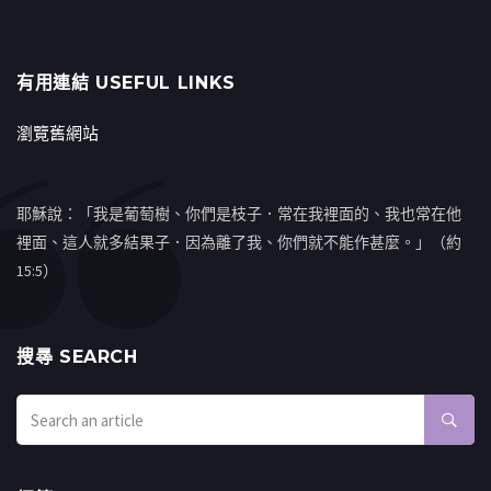
有用連結 USEFUL LINKS
瀏覽舊網站
耶穌說：「我是葡萄樹、你們是枝子．常在我裡面的、我也常在他
裡面、這人就多結果子．因為離了我、你們就不能作甚麼。」（約
15:5）
搜㝷 SEARCH