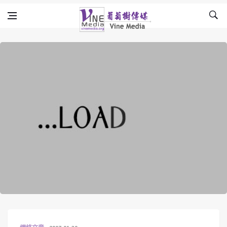
Skip to content
Vine Media
葡萄樹傳媒