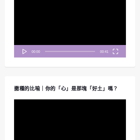
訊
播
放
器
00:00
00:41
撒種的比喻｜你的「心」是那塊「好土」嗎？
視
訊
播
放
器