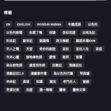
標籤
EN
ENGLISH
MONDAY MANNA
中國成語
以色列
以色列新聞
你累了嗎
保捷
信仰見證
出埃及記
利未記
創世記
劉國偉
原文解經
國度禾場KHM
天人之聲
天堂
奇妙的創造
妥拉
妥拉人生
家庭
市井心靈
張哈拿牧師
愛情
敬拜
智慧
梁永善牧師
歳首到年終
民數記
清晨妥拉
清晨妥拉2.0
漫畫事件簿
為以色列代禱
琴與爐
申命記
真理
知識
箴言
考門夫人
聖經
荒漠甘泉
見證
週一嗎哪
靈修
靈修文章