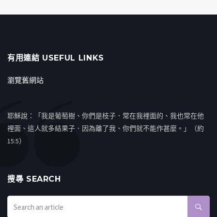
有用連結 USEFUL LINKS
瀏覽舊網站
耶穌說：「我是葡萄樹、你們是枝子．常在我裡面的、我也常在他
裡面、這人就多結果子．因為離了我、你們就不能作甚麼。」（約
15:5）
搜㝷 SEARCH