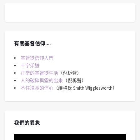
有關基督信仰….
基督徒信仰入門
十字架道
正常的基督徒生活
（倪柝聲）
人的破碎與靈的出來
（倪柝聲）
不住增長的信心
（維格氏 Smith Wigglesworth）
我們的異象
視