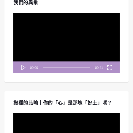
我們的異象
視
訊
播
放
器
00:00
00:41
撒種的比喻｜你的「心」是那塊「好土」嗎？
視
訊
播