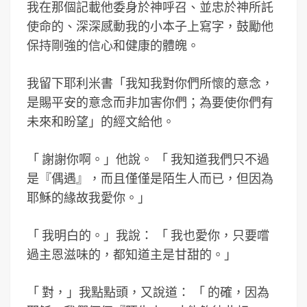
我在那個記載他委身於神呼召、並忠於神所託
使命的、深深感動我的小本子上寫字，鼓勵他
保持剛強的信心和健康的體魄。
我留下耶利米書「我知我對你們所懷的意念，
是賜平安的意念而非加害你們；為要使你們有
未來和盼望」的經文給他。
「
謝謝你啊。」他說。
「
我知道我們只不過
是『偶遇』，而且僅僅是陌生人而已，但因為
耶穌的緣故我愛你。
」
「
我明白的。」我說：
「
我也愛你，只要嚐
過主恩滋味的，都知道主是甘甜的。
」
「
對，」我點點頭，又說道：
「
的確，因為