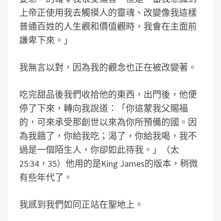
上帝正使用我去觸摸人的靈魂、改變像我這樣
普通百姓的人生觀和價值觀時，我會在主面前
謙卑下來。
」
我無言以對，因為我的觀念也正在被改變著。
吃完甜品後我們收拾他的東西，出門後，他便
停了下來，轉向我說道：「你這蒙我父賜福
的，可來承受那創世以來為你所預備的國。因
為我餓了，你給我吃；渴了，你給我喝，我不
過是一個陌生人，你卻如此待我。」（太
25:34，35）他用的是King James的版本，稍微
有些年代了。
我感到我們如同正站在聖地上。