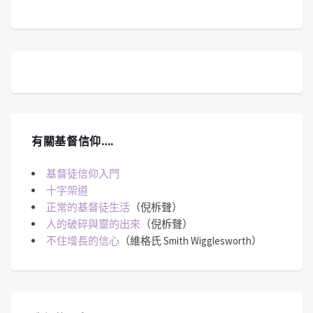
有關基督信仰….
基督徒信仰入門
十字架道
正常的基督徒生活
（倪柝聲）
人的破碎與靈的出來
（倪柝聲）
不住增長的信心
（維格氏 Smith Wigglesworth）