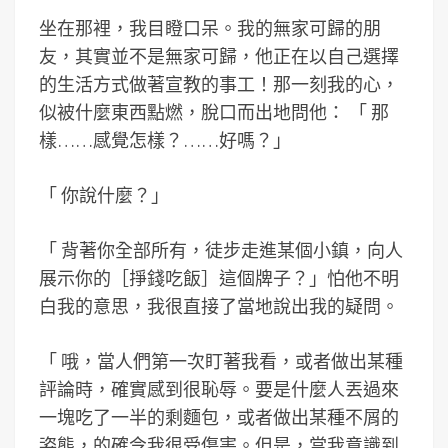
坐在那裡，我目瞪口呆。我的無家可歸的朋
友，其實並不是無家可歸，他正在以自己選擇
的生活方式做著宣教的事工！那一刻我的心，
似被什麼東西點燃，脫口而出地問他：
「
那
樣……感覺怎樣？……好嗎？
」
「
你說什麼？
」
「
背著你全部所有，徒步走進某個小鎮，向人
展示你的［掙錢吃飯］這個牌子？」怕他不明
白我的意思，我很直接了當地說出我的疑問。
「
哦，當人們第一次盯著我看，或者做出某種
評論時，確實感到很恥辱。要是什麼人丟過來
一塊吃了一半的剩麵包，或者做出某種不屑的
姿態，的確令我很受傷害。但是，當我意識到