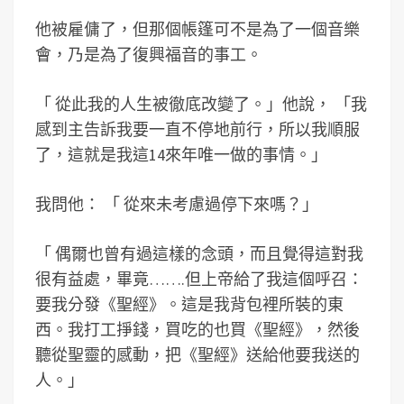
他被雇傭了，但那個帳篷可不是為了一個音樂
會，乃是為了復興福音的事工。
「
從此我的人生被徹底改變了。」他說，
「
我
感到主告訴我要一直不停地前行，所以我順服
了，這就是我這14來年唯一做的事情。
」
我問他：
「
從來未考慮過停下來嗎？
」
「
偶爾也曾有過這樣的念頭，而且覺得這對我
很有益處，畢竟…….但上帝給了我這個呼召：
要我分發《聖經》。這是我背包裡所裝的東
西。我打工掙錢，買吃的也買《聖經》，然後
聽從聖靈的感動，把《聖經》送給他要我送的
人。
」