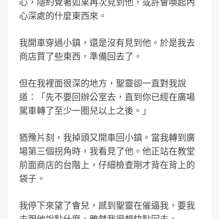
心，隱約覺著如果再次見到他，或許會喚起內
心深處的什麼東西來。
我開車穿過小鎮，還是沒有見到他。於是我去
商店買了些東西，準備回去了。
但在我裡面很深的地方，聖靈卻一直對我說
道：「先不要回辦公室去，直到你已經在廣場
駕車轉了至少一圈兒以上之後。」
猶豫片刻，我掉頭又開車回小鎮。當我轉到廣
場第三個拐角時，我看見了他。他正站在教堂
前面商店的台階上，仔細檢查剛才背在背上的
袋子。
我停下來望了會兒，感到聖靈在催逼我，要我