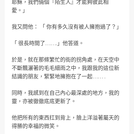
耶穌，我們倆個『陌生人』才能夠彼此相
愛。
」
我又問他：
「
你有多久沒有被人擁抱過了？
」
「
很長時間了…….」他答道。
於是，就在那條繁忙的街的拐角處，在天空中
不斷飄灑著的毛毛細雨之中，我跟我的這位新
結識的朋友，緊緊地擁抱在了一起…… .
同時，我感到在自己內心最深處的地方，我的
靈，亦被徹徹底底更新了。
他把所有的東西扛到背上，臉上洋溢著屬天的
得勝的幸福的微笑。