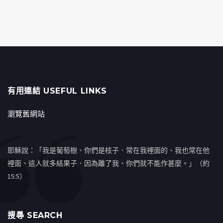
有用連結 USEFUL LINKS
瀏覽舊網站
耶穌說：「我是葡萄樹、你們是枝子．常在我裡面的、我也常在他
裡面、這人就多結果子．因為離了我、你們就不能作甚麼。」（約
15:5）
搜㝷 SEARCH