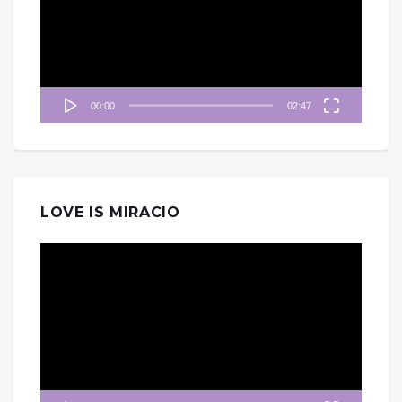
放
器
00:00
02:47
LOVE IS MIRACIO
視
訊
播
放
器