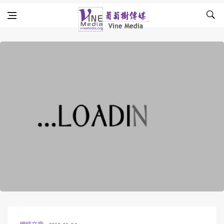
Skip to content
Vine Media
葡萄樹傳媒