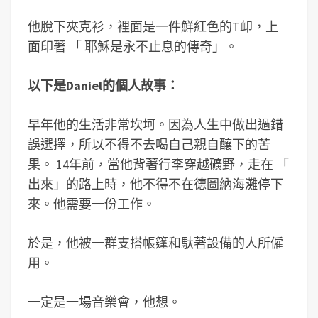
他脫下夾克衫，裡面是一件鮮紅色的T卹，上
面印著
「
耶穌是永不止息的傳奇
」。
以下是Daniel的個人故事：
早年他的生活非常坎坷。因為人生中做出過錯
誤選擇，所以不得不去喝自己親自釀下的苦
果。 14年前，當他背著行李穿越礦野，走在
「
出來」的路上時，
他不得不在德圖納海灘停下
來。他需要一份工作。
於是，他被一群支搭帳篷和馱著設備的人所僱
用。
一定是一場音樂會，他想。