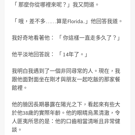
「
那麼你從哪裡來呢？」我又問道。
「
哦，差不多……算是Florida..」他回答我道。
我好奇地看著他：
「
你這樣一直走多久了？
」
他平淡地回答說：
「
14年了。
」
我明白我遇到了一個非同尋常的人。現在，我
跟他面對面坐在剛才與朋友一起吃飯的那家餐
館裡。
他的臉因長期暴露在陽光之下，看起來有些大
於他38歲的實際年齡。他的眼睛烏黑清澈，令
人匪夷所思的是：他的口齒相當清晰且非常健
談。