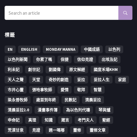
標籤
EN
ENGLISH
MONDAY MANNA
中國成語
以色列
以色列新聞
你累了嗎
保捷
信仰見證
出埃及記
利未記
創世記
劉國偉
原文解經
國度禾場KHM
天人之聲
天堂
奇妙的創造
妥拉
妥拉人生
家庭
市井心靈
張哈拿牧師
愛情
敬拜
智慧
梁永善牧師
歳首到年終
民數記
清晨妥拉
清晨妥拉2.0
漫畫事件簿
為以色列代禱
琴與爐
申命記
真理
知識
箴言
考門夫人
聖經
荒漠甘泉
見證
週一嗎哪
靈修
靈修文章