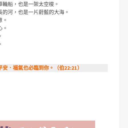
華輪船，也是一架太空梭。
長的河，也是一片蔚藍的大海。
意。
心。
。
。
安．福氣也必臨到你。（伯22:21）