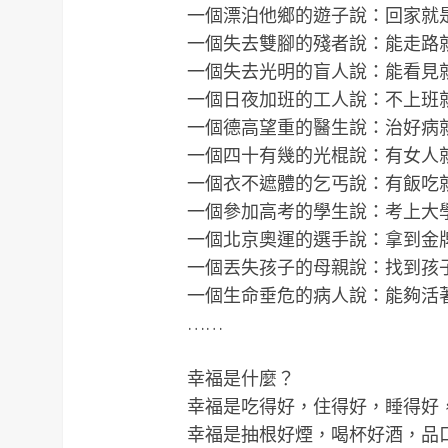
一個漂泊他鄉的遊子說：回家就
一個失去雙腳的殘者說：能走路
一個失去光明的盲人說：能看見
一個日夜加班的工人說：不上班
一個德高望重的醫生說：治好病
一個四十有幾的光棍說：有女人
一個衣不遮體的乞丐說：有飯吃
一個參加高考的學生說：考上大
一個北京奧運的選手說：拿到金
一個丟失孩子的母親說：找到孩
一個生命垂危的病人說：能夠活
……
幸福是什麼？
幸福是吃得好，住得好，睡得好
幸福是抽根好煙，喝杯好酒，品