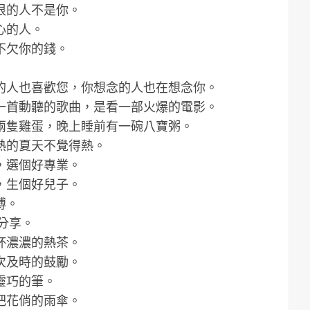
恨的人不是你。
心的人。
不欠你的錢。
的人也喜歡您，你想念的人也在想念你。
一首動聽的歌曲，是看一部火爆的電影。
兩隻雞蛋，晚上睡前有一碗八寶粥。
熱的夏天不覺得熱。
，選個好專業。
，生個好兒子。
搏。
分享。
杯濃濃的熱茶。
次及時的鼓勵。
靈巧的筆。
把花俏的雨傘。