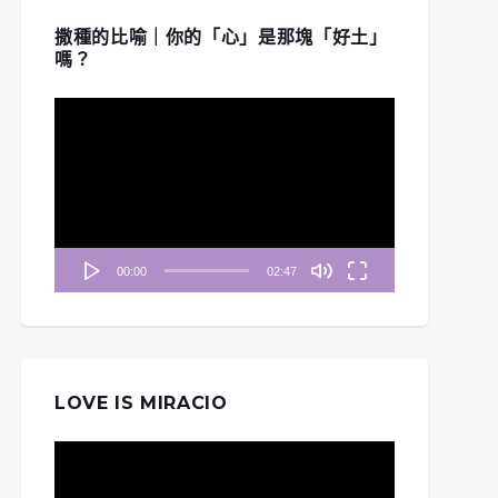
撒種的比喻｜你的「心」是那塊「好土」
嗎？
視
訊
播
放
器
00:00
02:47
LOVE IS MIRACIO
視
訊