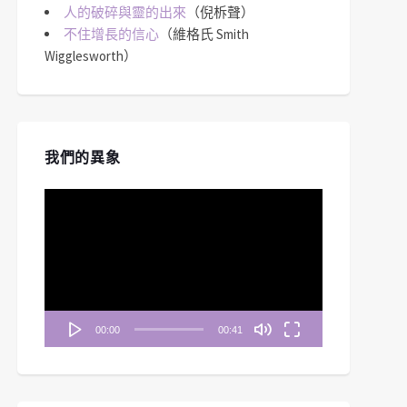
人的破碎與靈的出來
（倪柝聲）
不住增長的信心
（維格氏 Smith
Wigglesworth）
我們的異象
視
訊
播
放
器
00:00
00:41