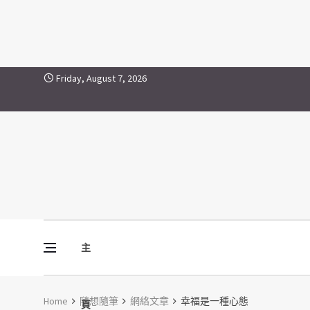
Skip to content
Friday, August 7, 2026
主
Vine Media
葡萄樹傳媒
Home
隨想隨筆
網絡文章
幸福是一種心態
頁