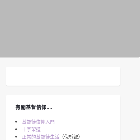
有關基督信仰….
基督徒信仰入門
十字架道
正常的基督徒生活
（倪柝聲）