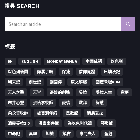
搜㝷 SEARCH
標籤
EN
ENGLISH
MONDAY MANNA
中國成語
以色列
以色列新聞
你累了嗎
保捷
信仰見證
出埃及記
利未記
創世記
劉國偉
原文解經
國度禾場KHM
天人之聲
天堂
奇妙的創造
妥拉
妥拉人生
家庭
市井心靈
張哈拿牧師
愛情
敬拜
智慧
梁永善牧師
歳首到年終
民數記
清晨妥拉
清晨妥拉2.0
漫畫事件簿
為以色列代禱
琴與爐
申命記
真理
知識
箴言
考門夫人
聖經