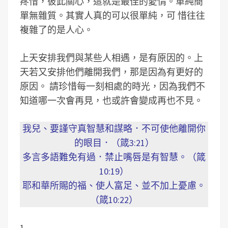
疼惜，彼此關心，這就是最佳的愛情。單純簡
單無雜質。其實人真的可以很單純，可 惜往往
複雜了的是人心。
上天安排我們與某些人相遇，是有原因的。上
天若又安排他們離開我們，那是因為有更好的
原因。 請珍惜每一刻相處的時光，因為我們不
知道哪一次會再見，也或許會變成再也不見。
我兒、要謹守真智慧和謀略．不可使他離開你
的眼目．（箴3:21）
多言多語難免有過．禁止嘴唇是有智慧。（箴
10:19）
耶和華所賜的福、使人富足、並不加上憂慮。
（箴10:22）
1