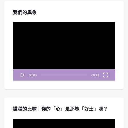
我們的異象
視
訊
播
放
器
00:00
00:41
撒種的比喻｜你的「心」是那塊「好土」嗎？
視