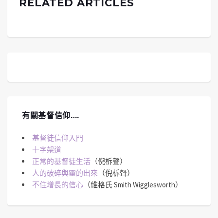
RELATED ARTICLES
有關基督信仰….
基督徒信仰入門
十字架道
正常的基督徒生活
（倪柝聲）
人的破碎與靈的出來
（倪柝聲）
不住增長的信心
（維格氏 Smith Wigglesworth）