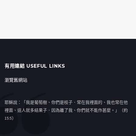
有用連結 USEFUL LINKS
瀏覽舊網站
耶穌說：「我是葡萄樹、你們是枝子．常在我裡面的、我也常在他
裡面、這人就多結果子．因為離了我、你們就不能作甚麼。」（約
15:5）