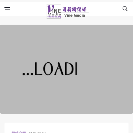
Skip to content
Vine Media
葡萄樹傳媒