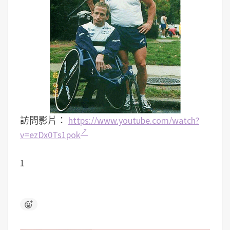
訪問影片：
https://www.youtube.com/watch?
v=ezDx0Ts1pok
1