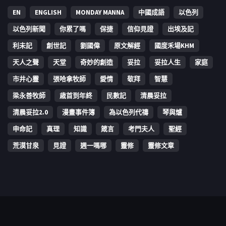
EN
ENGLISH
MONDAY MANNA
中國成語
以色列
以色列新聞
你累了嗎
保捷
信仰見證
出埃及記
利未記
創世記
劉國偉
原文解經
國度禾場KHM
天人之聲
天堂
奇妙的創造
妥拉
妥拉人生
家庭
市井心靈
張哈拿牧師
愛情
敬拜
智慧
梁永善牧師
歳首到年終
民數記
清晨妥拉
清晨妥拉2.0
漫畫事件簿
為以色列代禱
琴與爐
申命記
真理
知識
箴言
考門夫人
聖經
荒漠甘泉
見證
週一嗎哪
靈修
靈修文章