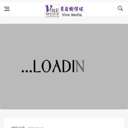
Skip to content
Vine Media
葡萄樹傳媒