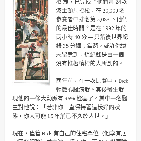
43 歲，已完成了他們第 24 次
波士頓馬拉松，在 20,000 名
參賽者中排名第 5,083 。他們
的最佳時間？是在 1992 年的
兩小時 40 分 — 只落後世界紀
錄 35 分鐘；當然，或許你還
未留意到，這紀錄是由一個
沒有推著輪椅的人所創的。
兩年前，在一次比賽中，Dick
輕微心臟病發。其後醫生發
現他的一條大動脈有 95% 栓塞了。其中一名醫
生對他說︰「若非你一直保持著這樣好的狀
態，你大可能 15 年前已不久於人世。」
現在，儘管 Rick 有自己的住宅單位（他享有居