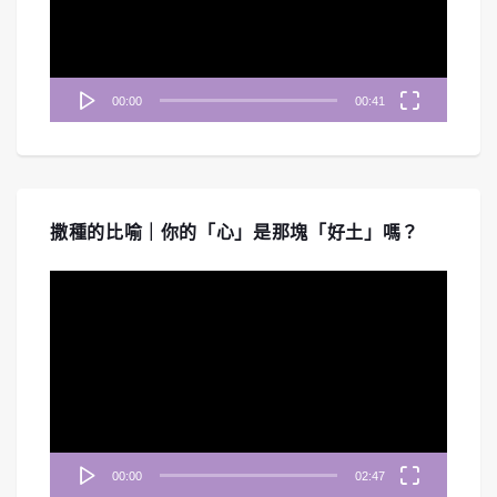
器
00:00
00:41
撒種的比喻｜你的「心」是那塊「好土」嗎？
視
訊
播
放
器
00:00
02:47