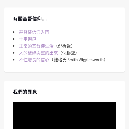
有關基督信仰….
基督徒信仰入門
十字架道
正常的基督徒生活
（倪柝聲）
人的破碎與靈的出來
（倪柝聲）
不住增長的信心
（維格氏 Smith Wigglesworth）
我們的異象
視
訊
播
放