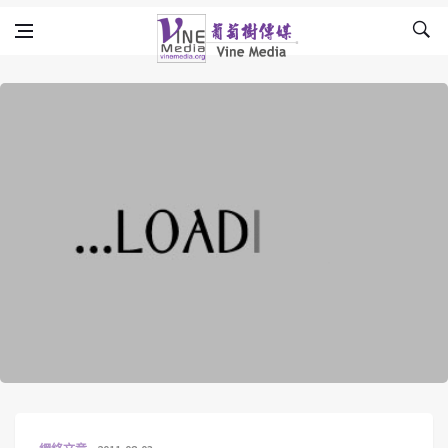
Skip to content
Vine Media
葡萄樹傳媒