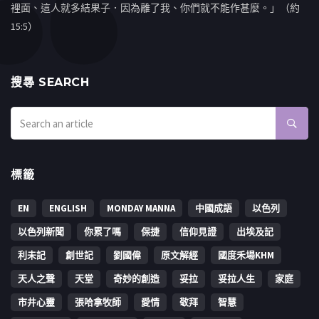
裡面、這人就多結果子．因為離了我、你們就不能作甚麼。」（約
15:5）
搜㝷 SEARCH
標籤
EN
ENGLISH
MONDAY MANNA
中國成語
以色列
以色列新聞
你累了嗎
保捷
信仰見證
出埃及記
利未記
創世記
劉國偉
原文解經
國度禾場KHM
天人之聲
天堂
奇妙的創造
妥拉
妥拉人生
家庭
市井心靈
張哈拿牧師
愛情
敬拜
智慧