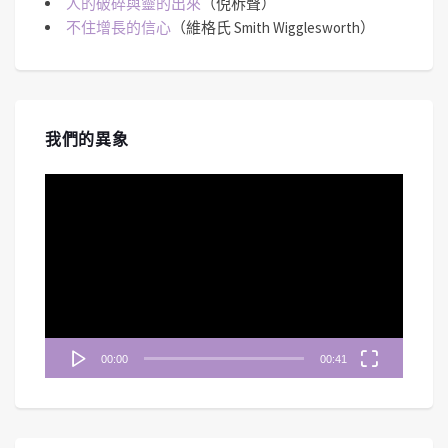
人的破碎與靈的出來
（倪柝聲）
不住增長的信心
（維格氏 Smith Wigglesworth）
我們的異象
視
訊
播
放
器
00:00
00:41