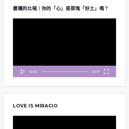
撒種的比喻｜你的「心」是那塊「好土」嗎？
視
訊
播
放
器
00:00
02:47
LOVE IS MIRACIO
視
訊