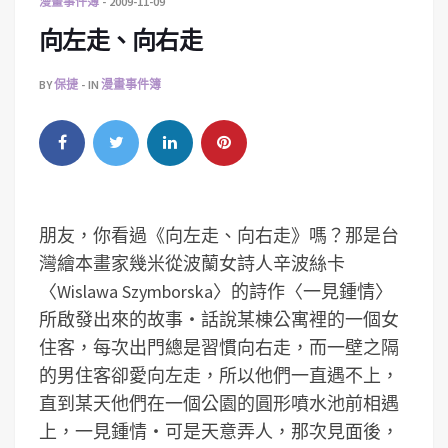
漫畫事件簿
2009-11-09
向左走、向右走
BY
保捷
IN
漫畫事件簿
朋友，你看過《向左走、向右走》嗎？那是台
灣繪本畫家幾米從波蘭女詩人辛波絲卡
〈Wislawa Szymborska〉的詩作〈一見鍾情〉
所啟發出來的故事‧話說某棟公寓裡的一個女
住客，每次出門總是習慣向右走，而一壁之隔
的男住客卻愛向左走，所以他們一直遇不上，
直到某天他們在一個公園的圓形噴水池前相遇
上，一見鍾情‧可是天意弄人，那次見面後，