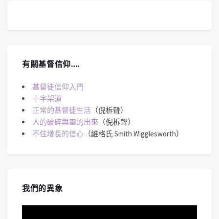
有關基督信仰….
基督徒信仰入門
十字架道
正常的基督徒生活
（倪柝聲）
人的破碎與靈的出來
（倪柝聲）
不住增長的信心
（維格氏 Smith Wigglesworth）
我們的異象
視