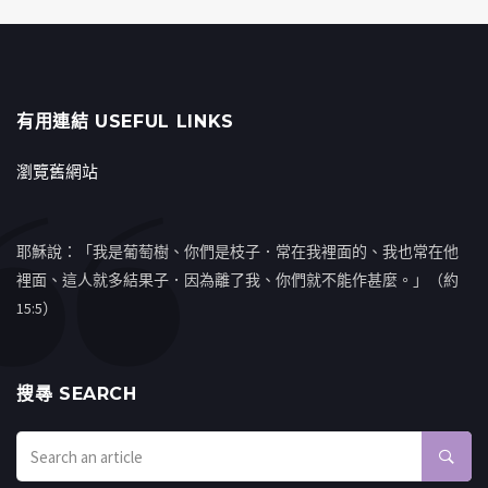
有用連結 USEFUL LINKS
瀏覽舊網站
耶穌說：「我是葡萄樹、你們是枝子．常在我裡面的、我也常在他
裡面、這人就多結果子．因為離了我、你們就不能作甚麼。」（約
15:5）
搜㝷 SEARCH