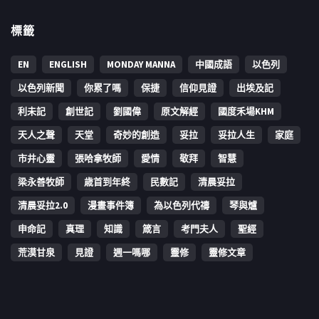
標籤
EN
ENGLISH
MONDAY MANNA
中國成語
以色列
以色列新聞
你累了嗎
保捷
信仰見證
出埃及記
利未記
創世記
劉國偉
原文解經
國度禾場KHM
天人之聲
天堂
奇妙的創造
妥拉
妥拉人生
家庭
市井心靈
張哈拿牧師
愛情
敬拜
智慧
梁永善牧師
歳首到年終
民數記
清晨妥拉
清晨妥拉2.0
漫畫事件簿
為以色列代禱
琴與爐
申命記
真理
知識
箴言
考門夫人
聖經
荒漠甘泉
見證
週一嗎哪
靈修
靈修文章