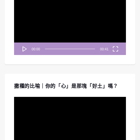
訊
播
放
器
00:00
00:41
撒種的比喻｜你的「心」是那塊「好土」嗎？
視
訊
播
放
器