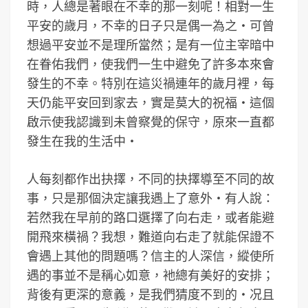
時，人總是著眼在不幸的那一刻呢！相對一生
平安的歲月，不幸的日子只是偶一為之‧可曾
想過平安並不是理所當然；是有一位主宰暗中
在眷佑我們，使我們一生中避免了許多本來會
發生的不幸。特別在這災禍連年的歲月裡，每
天仍能平安回到家去，實是莫大的祝福‧這個
啟示使我認識到未曾察覺的保守，原來一直都
發生在我的生活中‧
人每刻都作出抉擇，不同的抉擇導至不同的故
事，只是那個決定讓我遇上了意外‧有人說：
若然我在早前的路口選擇了向右走，或者能避
開飛來橫禍？我想，難道向右走了就能保證不
會遇上其他的問題嗎？信主的人深信，縱使所
遇的事並不是稱心如意，衪總有美好的安排；
背後有更深的意義，是我們猜度不到的‧况且