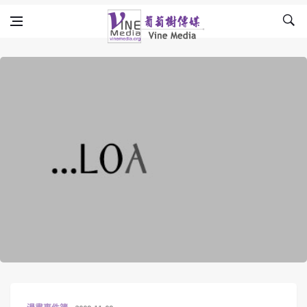
Skip to content
Vine Media
葡萄樹傳媒