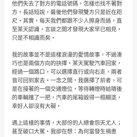
他們失去了對方的電話號碼，怎樣也找不著對
方‧長話短說，最後他們發現雙方只是近在咫
尺‧其實，每天我們都跟不少人擦身而過，直
至某天認識，言談之間才發現大家早已相見，
只是不相識而矣‧
我的故事並不是這樣浪漫的愛情故事，不過湊
巧也是兩個方向的抉擇‧某天駕駛汽車回家，
經過一個路口，可以選擇直行或向右走，兩者
皆可回到家去‧一念之間，我選擇了前者，可
是在接著的一個交通燈位，等待轉燈時給隨後
的車輛撞了一把，汽車的尾箱毀得一榻糊塗，
幸好人卻沒有大礙‧
遇上這樣的事情，大部份的人總會怨天尤人；
甚至破口大駡‧我卻在想：為何當發生禍患