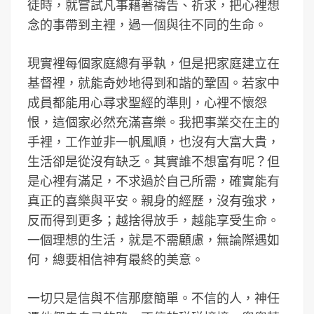
徒時，就嘗試凡事藉著禱告、祈求，把心裡想
念的事帶到主裡，過一個與往不同的生命。
現實裡每個家庭總有爭執，但是把家庭建立在
基督裡，就能奇妙地得到和諧的鞏固。若家中
成員都能用心尋求聖經的準則，心裡不懷怨
恨，這個家必然充滿喜樂。我把事業交在主的
手裡，工作並非一帆風順，也沒有大富大貴，
生活卻是從沒有缺乏。其實誰不想富有呢？但
是心裡有滿足，不求過於自己所需，確實能有
真正的喜樂與平安。親身的經歷，沒有強求，
反而得到更多；越捨得放手，越能享受生命。
一個理想的生活，就是不需顧慮，無論際遇如
何，總要相信神有最終的美意。
一切只是信與不信那麼簡單。不信的人，神任