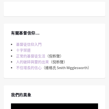
有關基督信仰….
基督徒信仰入門
十字架道
正常的基督徒生活
（倪柝聲）
人的破碎與靈的出來
（倪柝聲）
不住增長的信心
（維格氏 Smith Wigglesworth）
我們的異象
視