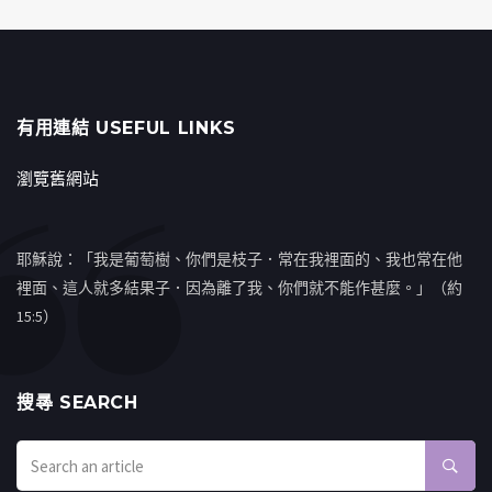
有用連結 USEFUL LINKS
瀏覽舊網站
耶穌說：「我是葡萄樹、你們是枝子．常在我裡面的、我也常在他
裡面、這人就多結果子．因為離了我、你們就不能作甚麼。」（約
15:5）
搜㝷 SEARCH