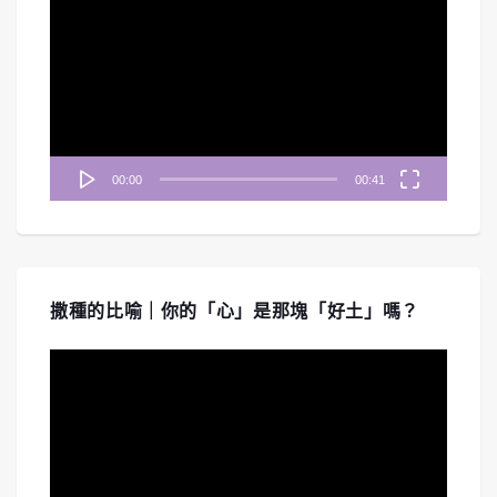
訊
播
放
器
00:00
00:41
撒種的比喻｜你的「心」是那塊「好土」嗎？
視
訊
播
放
器