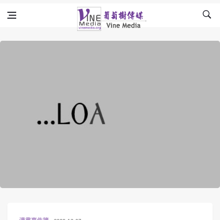
Skip to content
Vine Media
葡萄樹傳媒