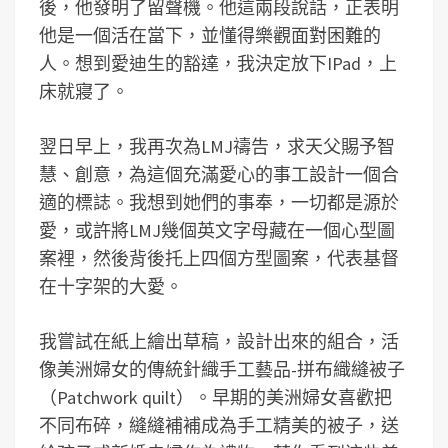
後，他發明了留聲機。他這兩段說話，正表明
他是一個活在當下，並懂得樂觀面對困難的
人。想到愛迪生的豁達，我決定放下IPad，上
床就寢了。
翌日早上，我再次為LMJ禱告，求天父賜予智
慧、創意，為這個充滿愛心的事工設計一個合
適的標誌。我想到她們的事奉，一切都是源於
愛，或許將LMJ幾個英文字母藏在一個心型圖
案裡，然後背後托上四個方型圖案，代表基督
在十字架的大愛。
我嘗試在紙上繪出草稿，設計出來的組合，活
像美洲婦女的傳統針織手工藝品-拼布織縫被子
（Patchwork quilt）。早期的美洲婦女喜歡把
不同布碎，縫縫補補成為手工精美的被子，送