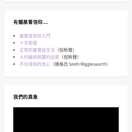
有關基督信仰….
基督徒信仰入門
十字架道
正常的基督徒生活
（倪柝聲）
人的破碎與靈的出來
（倪柝聲）
不住增長的信心
（維格氏 Smith Wigglesworth）
我們的異象
視
訊
播
放