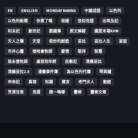
EN
ENGLISH
MONDAY MANNA
中國成語
以色列
以色列新聞
你累了嗎
保捷
信仰見證
出埃及記
利未記
創世記
劉國偉
原文解經
國度禾場KHM
天人之聲
天堂
奇妙的創造
妥拉
妥拉人生
家庭
市井心靈
張哈拿牧師
愛情
敬拜
智慧
梁永善牧師
歳首到年終
民數記
清晨妥拉
清晨妥拉2.0
漫畫事件簿
為以色列代禱
琴與爐
申命記
真理
知識
箴言
考門夫人
聖經
荒漠甘泉
見證
週一嗎哪
靈修
靈修文章