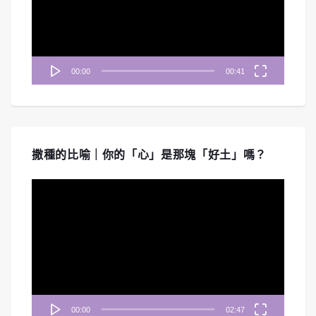
器
00:00
00:41
撒種的比喻｜你的「心」是那塊「好土」嗎？
視
訊
播
放
器
00:00
02:47