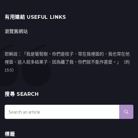
有用連結 USEFUL LINKS
瀏覽舊網站
耶穌說：「我是葡萄樹、你們是枝子．常在我裡面的、我也常在他
裡面、這人就多結果子．因為離了我、你們就不能作甚麼。」（約
15:5）
搜㝷 SEARCH
標籤