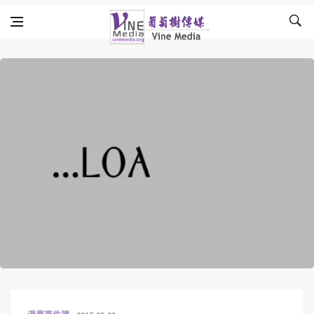
Skip to content
Vine Media
葡萄樹傳媒