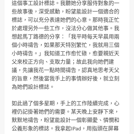
這個事工設計標誌。我聽她分享服侍對象的一
些故事後，深受感動，盼望能設計一個適合的
標誌，可以充分表達她們的心意。那時我正忙
於處理另外一些工作，沒法分心做其他事。我
想起馬丁路德的分享：「我平時每天早晨用兩
個小時禱告，如果那天特別繁忙，我就用三個
小時禱告。」我知道工作愈忙碌，愈要親近天
父來校正方向、支取力量；故此我向她們建
議，先讓我花一點時間禱告，認真地思考天父
的旨意，然後當我手上的事情辦好後，就立刻
為她們設計標誌。
如此過了個多星期，手上的工作陸續完成，心
裡仍記掛著她們的需要。某天晚上安靜下來，
默默地禱告，盼望能設計一個彰顯愛、憐憫和
公義形象的標誌。我拿起IPad，用指頭在屏幕