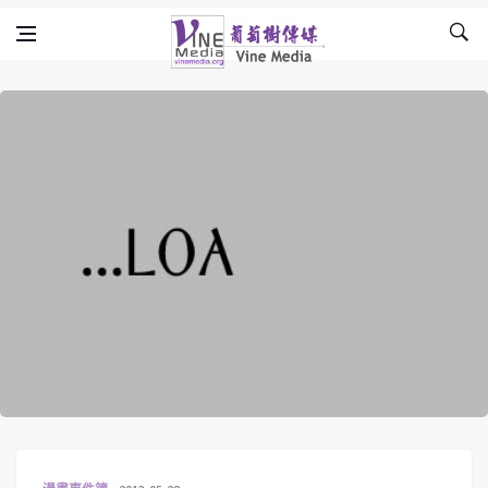
Skip to content
Vine Media
葡萄樹傳媒