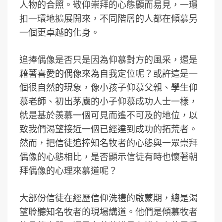
人物的合照。敬仰崇拜的心態顯而易見，一環
扣一環地擴展開來，不同階層的人都在傾慕另
一個更卓越的化身。
追捧偶像是否只是因為仰慕對方的風采，還是
藉著喜愛的偶像來為自我定位呢？或許這是一
個很自然的現象，像小孩子仰慕父親、學生仰
慕老師、初出茅廬的小子仰慕成功人士一樣，
就是基於羨慕一個可見而遙不可及的地位，以
致我們渴望接近一個已經達到成功的拓荒者。
然而，把信徒追捧知名牧者的心態與一眾崇拜
偶像的心態相比，是否顯示信徒有時也懷著朝
拜偶像的心理來慕道呢？
大部份信徒在經歷信仰洗禮的啟蒙期，總是渴
望聆聽知名牧者的現場講道。他們是傾慕牧者