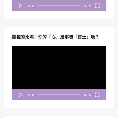
00:00
00:41
撒種的比喻｜你的「心」是那塊「好土」嗎？
視
訊
播
放
器
00:00
02:47