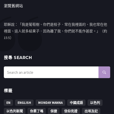
瀏覽舊網站
耶穌說：「我是葡萄樹、你們是枝子．常在我裡面的、我也常在他
裡面、這人就多結果子．因為離了我、你們就不能作甚麼。」（約
15:5）
搜㝷 SEARCH
標籤
EN
ENGLISH
MONDAY MANNA
中國成語
以色列
以色列新聞
你累了嗎
保捷
信仰見證
出埃及記