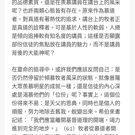
的品德素質，還是在羨慕講員在講台上的風采
呢？也許兩類心態皆有存在。原來作為慕道
者，對真道有著熱忱的追求，講台上的牧者正
是真道的詮釋者。可是基於人性的軟弱，人總
是傾向追捧較有知名度的講員；這樣是否顯露
部份信徒的焦點放在講員的魅力，而不是講員
背後的大能神呢？
在靈命的追尋中，或許我們應該反問自己：是
否仍然停留於傾慕牧者風采的狀態，就像普羅
大眾羨慕明星的成就一樣；還是信徒的內心深
處是渴慕他們的「位份」呢？事實上，這個位
份得來不易：是天父的恩典，同時也是個人的
順服，努力地除去舊我，蛻變出來。希伯來書
記述：「我們應當離開基督道理的開端，竭力
進到完全的地步。」（6:1）牧者從慕道者開