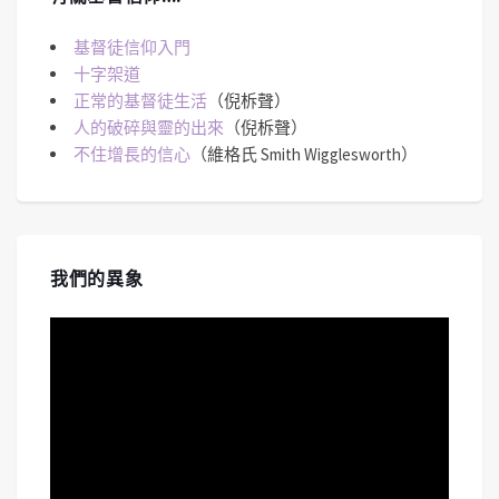
基督徒信仰入門
十字架道
正常的基督徒生活
（倪柝聲）
人的破碎與靈的出來
（倪柝聲）
不住增長的信心
（維格氏 Smith Wigglesworth）
我們的異象
視
訊
播
放
器