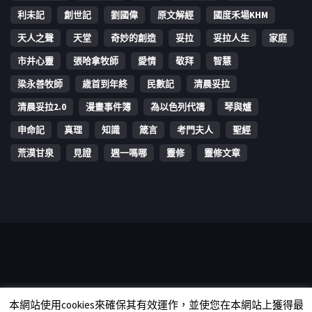
利未記
創世記
劉國偉
原文解經
國度禾場KHM
天人之聲
天堂
奇妙的創造
妥拉
妥拉人生
家庭
市井心靈
張哈拿牧師
愛情
敬拜
智慧
梁永善牧師
歳首到年終
民數記
清晨妥拉
清晨妥拉2.0
漫畫事件簿
為以色列代禱
琴與爐
申命記
真理
知識
箴言
考門夫人
聖經
荒漠甘泉
見證
週一嗎哪
靈修
靈修文章
Copyright © 2006-2026 The Vine Media Organization Limited. All
本網站使用cookies來確保其有效運作，並使您在本網站上獲得最
rights reserved.