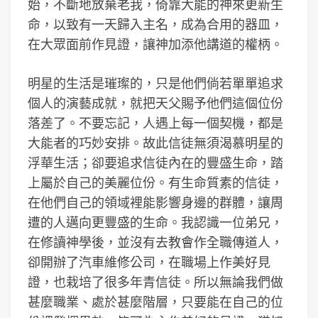
始，不斷地放棄老我，倚靠大能的神來更新生
命，以致有一天歸入主名，成為合用的器皿，
在大眾面前作見證，讓神加添他講道的權柄。
明星的生活是璀璨的，只是他們倘若單單追求
個人的演藝成就，就把天父賜予他們這個位份
落差了。不要忘記，人遇上每一個契機，都是
大能者的巧妙安排。故此信徒無須渴慕明星的
浮華生活；卻要追求信徒內在的豐盛生命，踏
上屬於自己的美麗位份。有生命質素的信徒，
在他們自己的領域裡能影響身邊的群體，讓周
遭的人邁向更豐盛的生命。我認識一位弟兄，
在修讀神學後，並沒有去教會作全職傳道人，
卻開辦了汽車維修公司，在職場上作美好見
證，也栽培了很多年青信徒。所以無論我們做
甚麼職業、處於甚麼階層，只要能在自己的位