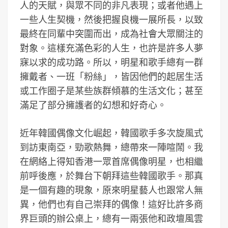
人的天賦，與眾不同的非凡表現；或者他遇上
一些人生契機，然後把握良機一展所長，以致
最終在同輩中突圍而出，成為社會大眾關注的
對象。這樣充滿色彩的人生，也許是許多人夢
寐以求的成功路。所以，明星和歌手總有一群
擁戴者、一班「粉絲」，皆因他們的起居生活
或工作圈子是某些族群傾慕的生活文化；甚至
滿足了部分擁護者的幻想和好奇心。
近年韓國偶像文化崛起，韓國歌手多次旋風式
到訪東南亞，勁歌熱舞，總帶來一陣喧鬧。我
在網絡上得知香港一眾首席偶像明星，也相繼
前呼後應，於舞台下朝拜這些韓國歌手。那真
是一個有趣的現象，原來明星藝人也跟常人無
異，他們也有自己崇拜的偶像！這好比許多商
界巨頭的辦公桌上，總有一兩張他和政壇風雲