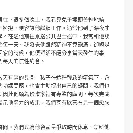
居住。很多個晚上，我看見兒子埋頭苦幹地繪
個擁抱，便容讓他繼續工作。通常他到了深夜才
學。在送他前往乘搭公共巴士途中，我常和他談
始每一天。我發覺他雖然精神不算飽滿，卻總是
回家的時候，他便滔滔不絕分享當天發生的事
間每天的慣性約會。
當天有趣的見聞。孩子在這種輕鬆的氣氛下，會
的功課問題，也會主動提出自己的疑問，我們也
；因此他頗為珍惜家裡有專業的顧問。每次完成
展示他努力的成果，我們甚有欣喜看見一個愈來
時間。我們以為他會盡量爭取時間休息，怎料他