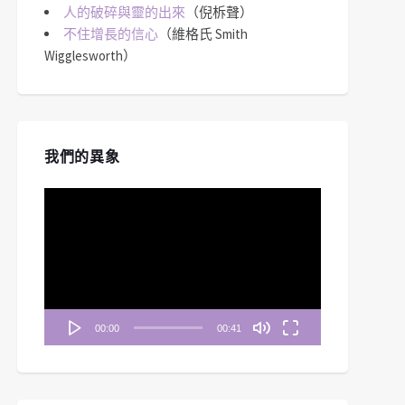
人的破碎與靈的出來
（倪柝聲）
不住增長的信心
（維格氏 Smith
Wigglesworth）
我們的異象
視
訊
播
放
器
00:00
00:41