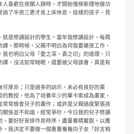
年人喜歡在夜闌人靜時，才開始慢條斯理地做功
是過了半夜三更才肯上床休息。這樣的孩子，見
，就是修讀設計的學生。當年我修讀設計，每周
功課。那時候，父親不明白為何我要連夜工作，
。我也明白父母「愛之深，責之切」的道理，只
功課，沒法如常睡眠，還要被父母誤會，真是有
無可厚非；只是過多的訓示，未必有良好的果
校的教授，他為了培養年少的畢卡索成為畫家，
並常常檢查兒子的畫作；或許是父親過度緊張孩
的關係並不和諧，經常爭吵。今日我的兒子修讀
他，要好好安排作息時序，盡量養精蓄銳，以應
外，我決定不要做一個重重複複向子女「好言相