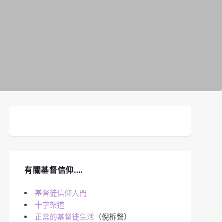
有關基督信仰….
基督徒信仰入門
十字架道
正常的基督徒生活
（倪柝聲）