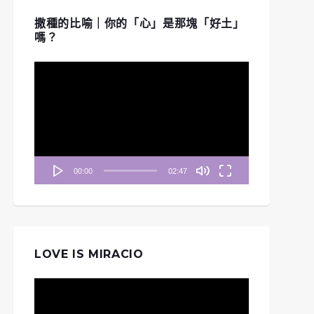
撒種的比喻｜你的「心」是那塊「好土」
嗎？
視
訊
播
放
器
00:00
02:47
LOVE IS MIRACIO
視
訊