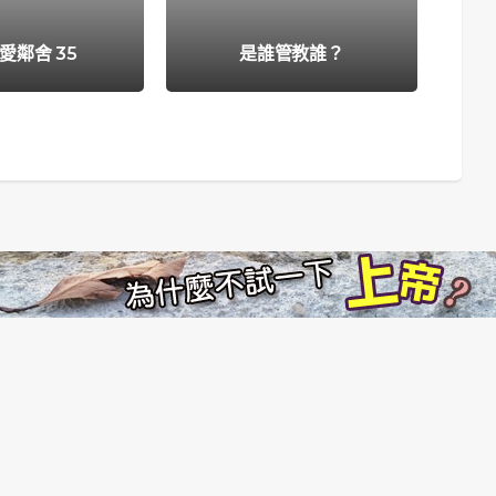
愛鄰舍 35
是誰管教誰？