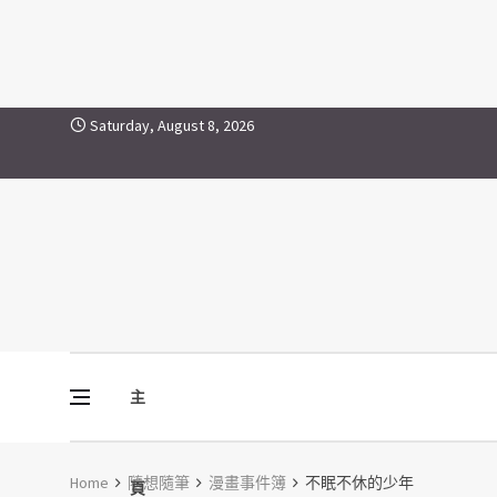
Skip to content
Saturday, August 8, 2026
主
Vine Media
葡萄樹傳媒
Home
隨想隨筆
漫畫事件簿
不眠不休的少年
頁