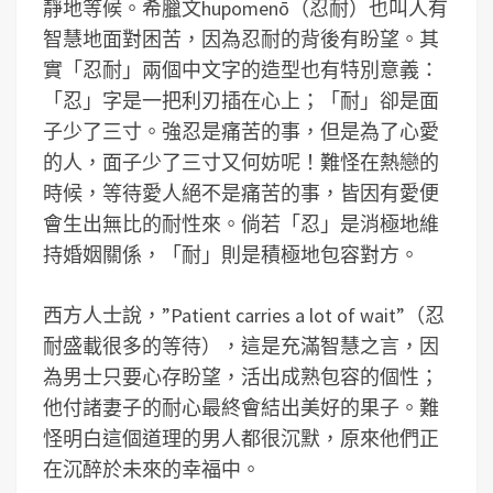
靜地等候。希臘文hupomenō（忍耐）也叫人有
智慧地面對困苦，因為忍耐的背後有盼望。其
實「忍耐」兩個中文字的造型也有特別意義：
「忍」字是一把利刃插在心上；「耐」卻是面
子少了三寸。強忍是痛苦的事，但是為了心愛
的人，面子少了三寸又何妨呢！難怪在熱戀的
時候，等待愛人絕不是痛苦的事，皆因有愛便
會生出無比的耐性來。倘若「忍」是消極地維
持婚姻關係，「耐」則是積極地包容對方。
西方人士說，”Patient carries a lot of wait”（忍
耐盛載很多的等待），這是充滿智慧之言，因
為男士只要心存盼望，活出成熟包容的個性；
他付諸妻子的耐心最終會結出美好的果子。難
怪明白這個道理的男人都很沉默，原來他們正
在沉醉於未來的幸福中。