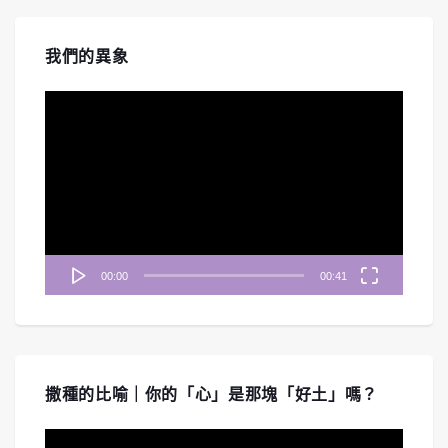
我們的異象
視
訊
播
放
器
00:00
00:41
撒種的比喻｜你的「心」是那塊「好土」嗎？
視