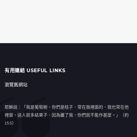
有用連結 USEFUL LINKS
瀏覽舊網站
耶穌說：「我是葡萄樹、你們是枝子．常在我裡面的、我也常在他
裡面、這人就多結果子．因為離了我、你們就不能作甚麼。」（約
15:5）