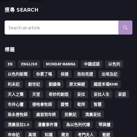
搜㝷 SEARCH
標籤
EN
ENGLISH
MONDAY MANNA
中國成語
以色列
以色列新聞
你累了嗎
保捷
信仰見證
出埃及記
利未記
創世記
劉國偉
原文解經
國度禾場KHM
天人之聲
天堂
奇妙的創造
妥拉
妥拉人生
家庭
市井心靈
張哈拿牧師
愛情
敬拜
智慧
梁永善牧師
歳首到年終
民數記
清晨妥拉
清晨妥拉2.0
漫畫事件簿
為以色列代禱
琴與爐
申命記
真理
知識
箴言
考門夫人
聖經