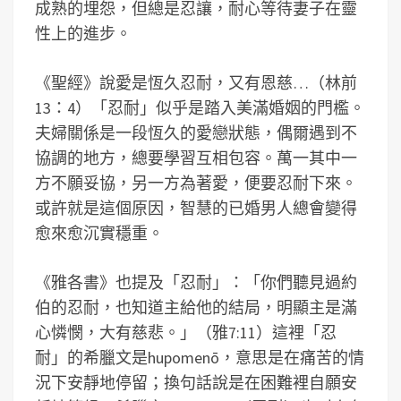
成熟的埋怨，但總是忍讓，耐心等待妻子在靈
性上的進步。
《聖經》說愛是恆久忍耐，又有恩慈…（林前
13：4）「忍耐」似乎是踏入美滿婚姻的門檻。
夫婦關係是一段恆久的愛戀狀態，偶爾遇到不
協調的地方，總要學習互相包容。萬一其中一
方不願妥協，另一方為著愛，便要忍耐下來。
或許就是這個原因，智慧的已婚男人總會變得
愈來愈沉實穩重。
《雅各書》也提及「忍耐」：「你們聽見過約
伯的忍耐，也知道主給他的結局，明顯主是滿
心憐憫，大有慈悲。」（雅7:11）這裡「忍
耐」的希臘文是hupomenō，意思是在痛苦的情
況下安靜地停留；換句話說是在困難裡自願安