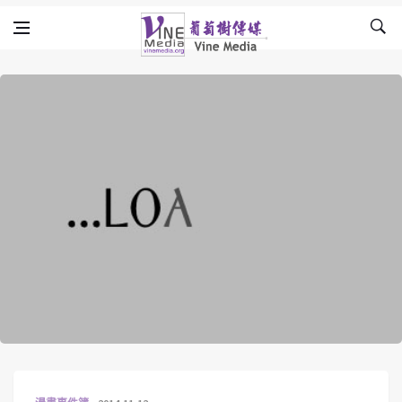
Skip to content
Vine Media
葡萄樹傳媒