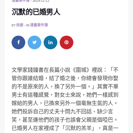
漫畫事件簿
2014-11-12
沉默的已婚男人
BY
保捷
IN
漫畫事件簿
文學家錢鐘書在長篇小說《圍城》裡說：「不
管你跟誰結婚，結了婚之後，你總會發現你娶
的不是原來的人，換了另外一個。」其實不單
男士有這種感覺，對女士來說，她們一樣感到
嫁給的男人，已換來另外一個毫無生氣的人。
她們投訴自己的丈夫十問九不回話、缺少言
笑，甚至連他們的孩子也誤會父親是個啞巴。
已婚男人在家裡成了「沉默的羔羊」，真是一