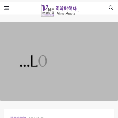
Skip to content
Vine Media
葡萄樹傳媒