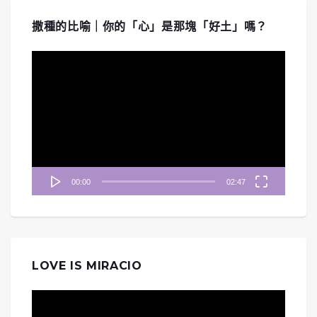
撒種的比喻｜你的「心」是那塊「好土」嗎？
視
訊
播
放
器
00:00
02:47
LOVE IS MIRACIO
視
訊