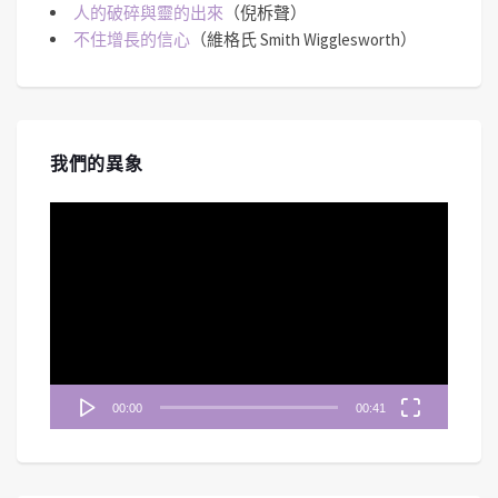
人的破碎與靈的出來
（倪柝聲）
不住增長的信心
（維格氏 Smith Wigglesworth）
我們的異象
視
訊
播
放
器
00:00
00:41