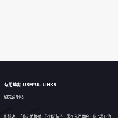
有用連結 USEFUL LINKS
瀏覽舊網站
耶穌說：「我是葡萄樹、你們是枝子．常在我裡面的、我也常在他