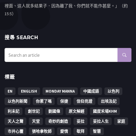
裡面、這人就多結果子．因為離了我、你們就不能作甚麼。」（約
15:5）
搜㝷 SEARCH
標籤
EN
ENGLISH
MONDAY MANNA
中國成語
以色列
以色列新聞
你累了嗎
保捷
信仰見證
出埃及記
利未記
創世記
劉國偉
原文解經
國度禾場KHM
天人之聲
天堂
奇妙的創造
妥拉
妥拉人生
家庭
市井心靈
張哈拿牧師
愛情
敬拜
智慧