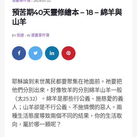
漫畫事件簿
2014-03-22
預苦期40天靈修繪本 – 18 – 綿羊與
山羊
BY
保捷
IN
漫畫事件簿
耶穌論到末世萬民都要聚集在祂面前。祂要把
他們分別出來，好像牧羊的分別綿羊山羊一般
（太25:32）。綿羊是那些行公義、施慈愛的義
人；山羊卻是不行公義、不施憐憫的惡人。兩
種生活態度導致兩個不同的結果，你的生活取
向，屬於哪一類呢？