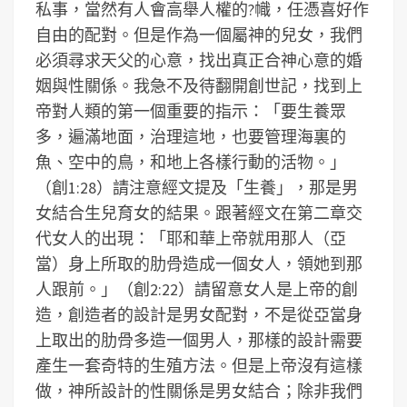
私事，當然有人會高舉人權的?幟，任憑喜好作
自由的配對。但是作為一個屬神的兒女，我們
必須尋求天父的心意，找出真正合神心意的婚
姻與性關係。我急不及待翻開創世記，找到上
帝對人類的第一個重要的指示：「要生養眾
多，遍滿地面，治理這地，也要管理海裏的
魚、空中的鳥，和地上各樣行動的活物。」
（創1:28）請注意經文提及「生養」，那是男
女結合生兒育女的結果。跟著經文在第二章交
代女人的出現：「耶和華上帝就用那人（亞
當）身上所取的肋骨造成一個女人，領她到那
人跟前。」（創2:22）請留意女人是上帝的創
造，創造者的設計是男女配對，不是從亞當身
上取出的肋骨多造一個男人，那樣的設計需要
產生一套奇特的生殖方法。但是上帝沒有這樣
做，神所設計的性關係是男女結合；除非我們