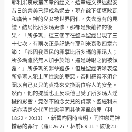
耶利米哀歌第四章的經文。這章經文講述錫安
昔日的榮美已經成為過去，現在餘下頹垣敗瓦
和痛苦。神的兒女被世界同化，失去應有的見
證，結局比所多瑪更慘，那都是叛離神的後
果。「所多瑪」這三個字在整本聖經出現了三
十七次，有兩次正是記錄在耶利米哀歌四章六
節：「都因我眾民的罪孽比所多瑪的罪還大；
所多瑪雖然無人加手於她，還是轉眼之間被傾
覆。」所多瑪的罪孽雖多，但是聖經清晰表達
所多瑪人犯上同性戀的罪惡，否則羅得不須企
圖以自己女兒的貞操來交換兩位客人的安全。
然而，他的提議也正反映他已受了所多瑪人淫
穢的影響，竟然不顧念女兒的貞潔。聖經利未
記亦清楚交代同性戀等同其他淫亂的罪（利
18:22，20:13），新舊約同時表明，同性戀是神
憎惡的罪行（羅1:26-27，林前6:9-11，彼後2:1-