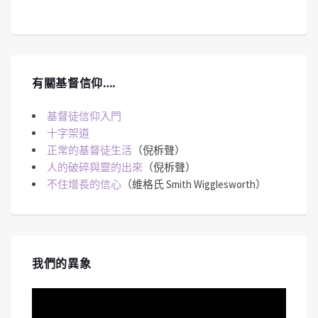
有關基督信仰….
基督徒信仰入門
十字架道
正常的基督徒生活
（倪柝聲）
人的破碎與靈的出來
（倪柝聲）
不住增長的信心
（維格氏 Smith Wigglesworth）
我們的異象
視
訊