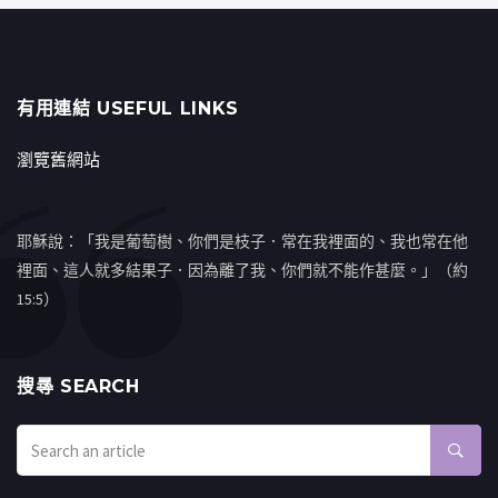
有用連結 USEFUL LINKS
瀏覽舊網站
耶穌說：「我是葡萄樹、你們是枝子．常在我裡面的、我也常在他
裡面、這人就多結果子．因為離了我、你們就不能作甚麼。」（約
15:5）
搜㝷 SEARCH