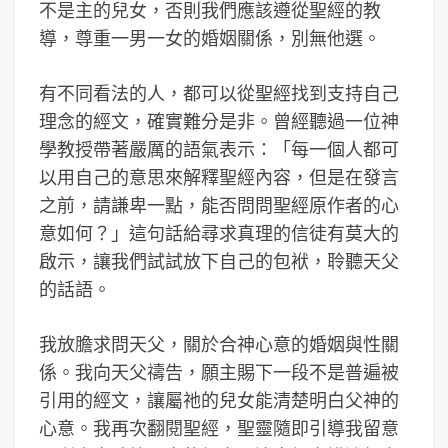
不是主的兒女，否則我們應該遵從聖經的教
導，尊重一男一女的婚姻關係，別無他選。
有不同看法的人，都可以從聖經找到支持自己
理念的經文，確實難分是非。曾經聽過一位神
學教授帶著嚴厲的語氣表示：「每一個人都可
以用自己的意思來解釋聖經內容，但是在發言
之前，請謙卑一點，能否問問聖經原作者的心
意如何？」這句話給尋求真理的信徒有莫大的
啟示，讓我們試試放下自己的包袱，聆聽天父
的話語。
我放膽求問天父，關於合神心意的婚姻與性關
係。我向天父禱告，願主賜下一段不是普遍被
引用的經文，讓屬祂的兒女能清楚明白父神的
心意。我再次翻閱聖經，聖靈隨即引導我留意