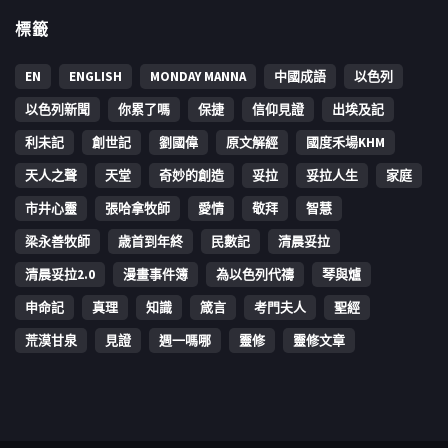
標籤
EN
ENGLISH
MONDAY MANNA
中國成語
以色列
以色列新聞
你累了嗎
保捷
信仰見證
出埃及記
利未記
創世記
劉國偉
原文解經
國度禾場KHM
天人之聲
天堂
奇妙的創造
妥拉
妥拉人生
家庭
市井心靈
張哈拿牧師
愛情
敬拜
智慧
梁永善牧師
歳首到年終
民數記
清晨妥拉
清晨妥拉2.0
漫畫事件簿
為以色列代禱
琴與爐
申命記
真理
知識
箴言
考門夫人
聖經
荒漠甘泉
見證
週一嗎哪
靈修
靈修文章