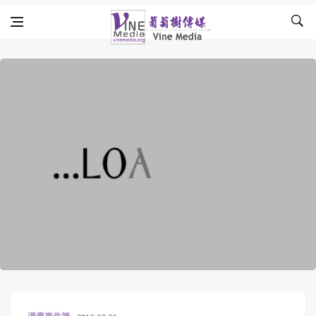
Skip to content
Vine Media
葡萄樹傳媒