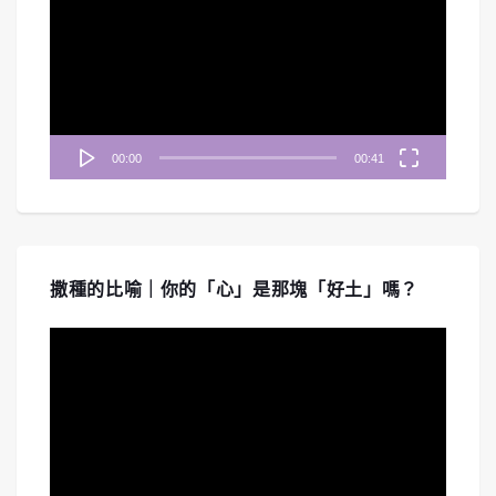
播
放
器
00:00
00:41
撒種的比喻｜你的「心」是那塊「好土」嗎？
視
訊
播
放
器