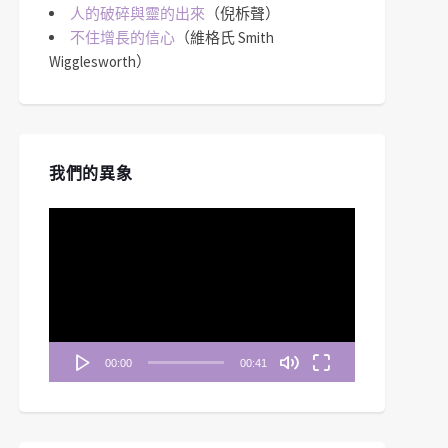
人的破碎與靈的出來
（倪柝聲）
不住增長的信心
（維格氏 Smith
Wigglesworth）
我們的異象
視
訊
播
放
器
00:00
00:41