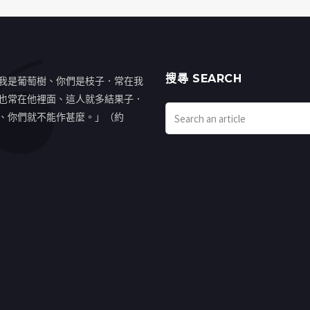
搜㝷 SEARCH
我是葡萄樹、你們是枝子．常在我
也常在他裡面、這人就多結果子．
、你們就不能作甚麼。」（約