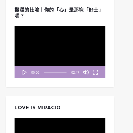
撒種的比喻｜你的「心」是那塊「好土」
嗎？
視
訊
播
放
器
00:00
02:47
LOVE IS MIRACIO
視
訊