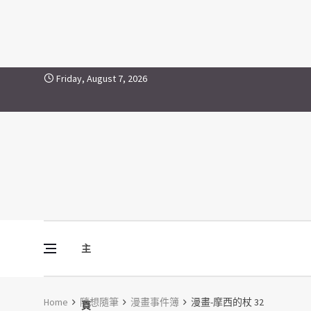
Skip to content
Friday, August 7, 2026
主
Vine Media
葡萄樹傳媒
Home
隨想隨筆
漫畫事件簿
漫畫-摩西的杖 32
頁