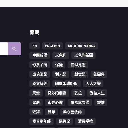
標籤
EN
ENGLISH
MONDAY MANNA
中國成語
以色列
以色列新聞
你累了嗎
保捷
信仰見證
出埃及記
利未記
創世記
劉國偉
原文解經
國度禾場KHM
天人之聲
天堂
奇妙的創造
妥拉
妥拉人生
家庭
市井心靈
張哈拿牧師
愛情
敬拜
智慧
梁永善牧師
歳首到年終
民數記
清晨妥拉