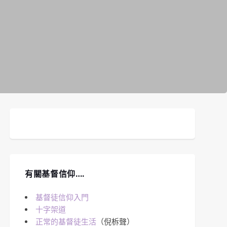
有關基督信仰….
基督徒信仰入門
十字架道
正常的基督徒生活
（倪柝聲）