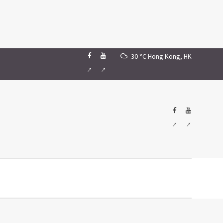
30 °C
Hong Kong, HK