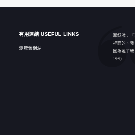
有用連結 USEFUL LINKS
耶穌說：「
裡面的、我
瀏覽舊網站
因為離了我
15:5）