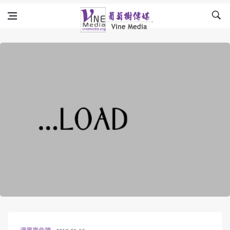
Skip to content
Vine Media
葡萄樹傳媒