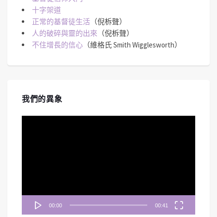
十字架道
正常的基督徒生活
（倪柝聲）
人的破碎與靈的出來
（倪柝聲）
不住增長的信心
（維格氏 Smith Wigglesworth）
我們的異象
視
訊
播
放
器
00:00
00:41