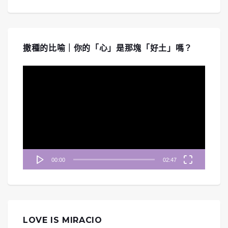
撒種的比喻｜你的「心」是那塊「好土」嗎？
視
訊
播
放
器
00:00
02:47
LOVE IS MIRACIO