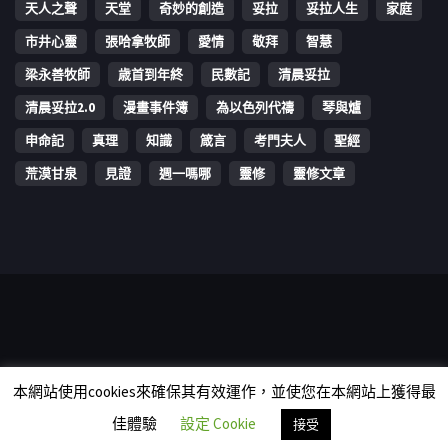
天人之聲
天堂
奇妙的創造
妥拉
妥拉人生
家庭
市井心靈
張哈拿牧師
愛情
敬拜
智慧
梁永善牧師
歳首到年終
民數記
清晨妥拉
清晨妥拉2.0
漫畫事件簿
為以色列代禱
琴與爐
申命記
真理
知識
箴言
考門夫人
聖經
荒漠甘泉
見證
週一嗎哪
靈修
靈修文章
Copyright © 2006-2026 The Vine Media Organization Limited. All
本網站使用cookies來確保其有效運作，並使您在本網站上獲得最
rights reserved.
佳體驗
設定 Cookie
接受