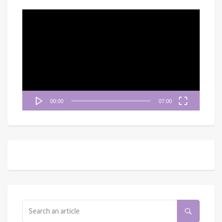
視
訊
播
放
器
00:00
07:00