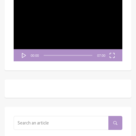
視
訊
播
放
器
00:00
07:00