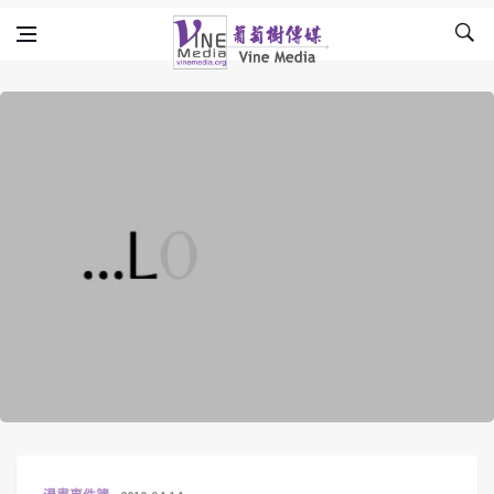
Skip to content
Vine Media
葡萄樹傳媒