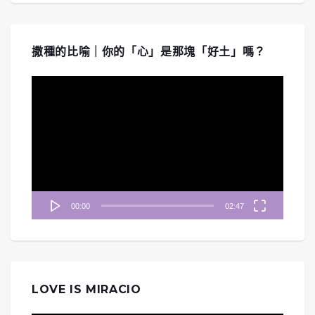
撒種的比喻｜你的「心」是那塊「好土」嗎？
視
訊
播
放
器
00:00
02:47
LOVE IS MIRACIO