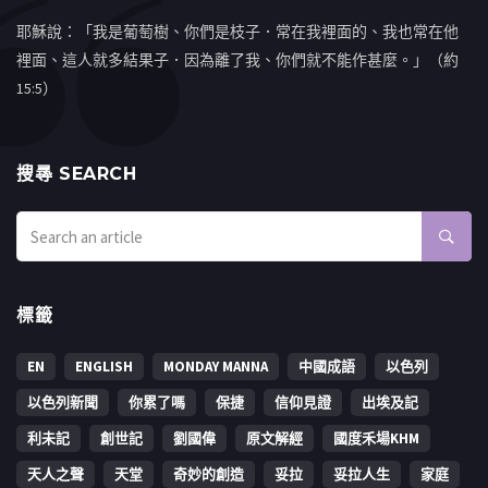
耶穌說：「我是葡萄樹、你們是枝子．常在我裡面的、我也常在他
裡面、這人就多結果子．因為離了我、你們就不能作甚麼。」（約
15:5）
搜㝷 SEARCH
標籤
EN
ENGLISH
MONDAY MANNA
中國成語
以色列
以色列新聞
你累了嗎
保捷
信仰見證
出埃及記
利未記
創世記
劉國偉
原文解經
國度禾場KHM
天人之聲
天堂
奇妙的創造
妥拉
妥拉人生
家庭