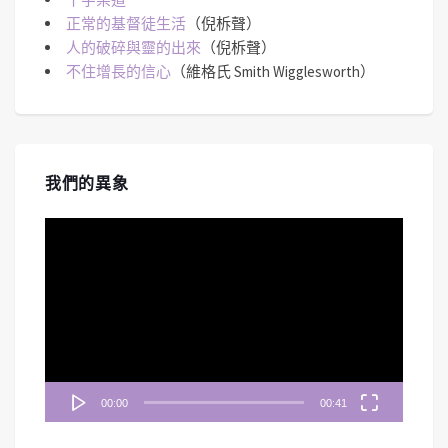
正常的基督徒生活
（倪柝聲）
人的破碎與靈的出來
（倪柝聲）
不住增長的信心
（維格氏 Smith Wigglesworth）
我們的異象
視
訊
播
放
器
00:00
00:41