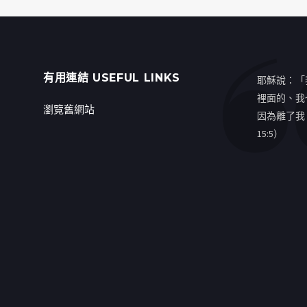
有用連結 USEFUL LINKS
耶穌說：「
裡面的、我
瀏覽舊網站
因為離了我
15:5）