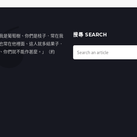
搜㝷 SEARCH
我是葡萄樹、你們是枝子．常在我
也常在他裡面、這人就多結果子．
、你們就不能作甚麼。」（約