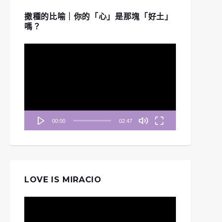
撒種的比喻｜你的「心」是那塊「好土」
嗎？
視
訊
播
放
器
00:00
02:47
LOVE IS MIRACIO
視
訊