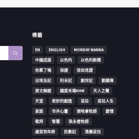
標籤
EN
ENGLISH
MONDAY MANNA
中國成語
以色列
以色列新聞
你累了嗎
保捷
信仰見證
出埃及記
利未記
創世記
劉國偉
原文解經
國度禾場KHM
天人之聲
天堂
奇妙的創造
妥拉
妥拉人生
家庭
市井心靈
張哈拿牧師
愛情
敬拜
智慧
梁永善牧師
歳首到年終
民數記
清晨妥拉