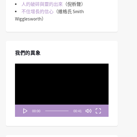
人的破碎與靈的出來
（倪柝聲）
不住增長的信心
（維格氏 Smith
Wigglesworth）
我們的異象
視
訊
播
放
器
00:00
00:41