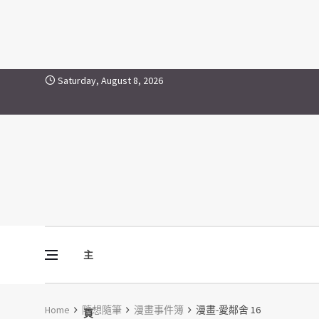
Skip to content
Saturday, August 8, 2026
主
Vine Media
葡萄樹傳媒
Home
隨想隨筆
漫畫事件簿
漫畫-愛鄰舍 16
頁