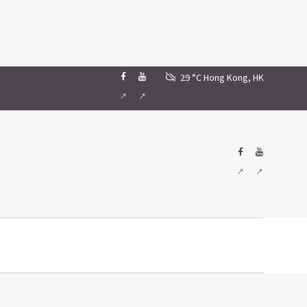
29 °C
Hong Kong, HK