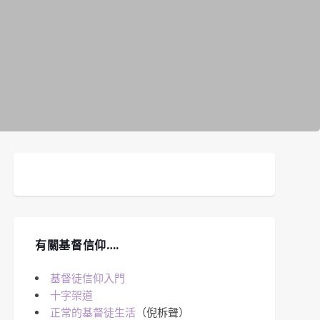
有關基督信仰….
基督徒信仰入門
十字架道
正常的基督徒生活
（倪柝聲）