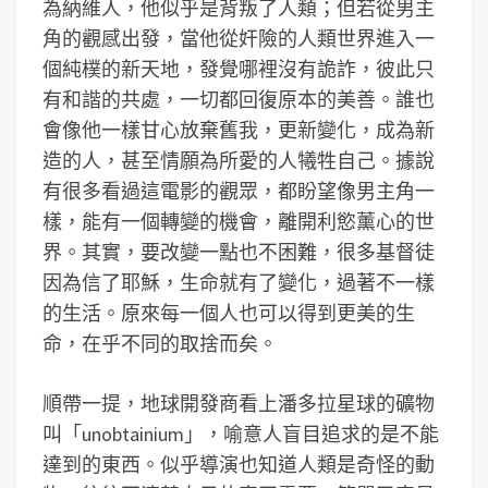
為納維人，他似乎是背叛了人類；但若從男主
角的觀感出發，當他從奸險的人類世界進入一
個純樸的新天地，發覺哪裡沒有詭詐，彼此只
有和諧的共處，一切都回復原本的美善。誰也
會像他一樣甘心放棄舊我，更新變化，成為新
造的人，甚至情願為所愛的人犧牲自己。據說
有很多看過這電影的觀眾，都盼望像男主角一
樣，能有一個轉變的機會，離開利慾薰心的世
界。其實，要改變一點也不困難，很多基督徒
因為信了耶穌，生命就有了變化，過著不一樣
的生活。原來每一個人也可以得到更美的生
命，在乎不同的取捨而矣。
順帶一提，地球開發商看上潘多拉星球的礦物
叫「unobtainium」，喻意人盲目追求的是不能
達到的東西。似乎導演也知道人類是奇怪的動