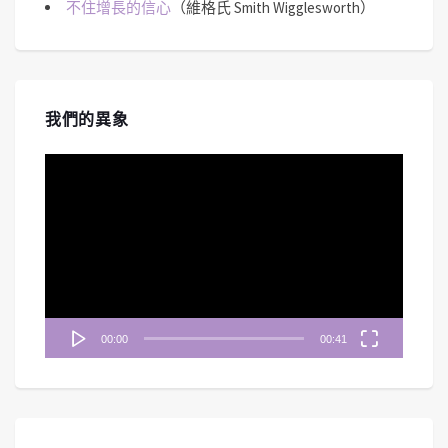
不住增長的信心
（維格氏 Smith Wigglesworth）
我們的異象
視
訊
播
放
器
00:00
00:41