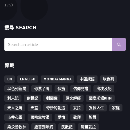
15:5）
搜㝷 SEARCH
標籤
EN
ENGLISH
MONDAY MANNA
中國成語
以色列
以色列新聞
你累了嗎
保捷
信仰見證
出埃及記
利未記
創世記
劉國偉
原文解經
國度禾場KHM
天人之聲
天堂
奇妙的創造
妥拉
妥拉人生
家庭
市井心靈
張哈拿牧師
愛情
敬拜
智慧
梁永善牧師
歳首到年終
民數記
清晨妥拉