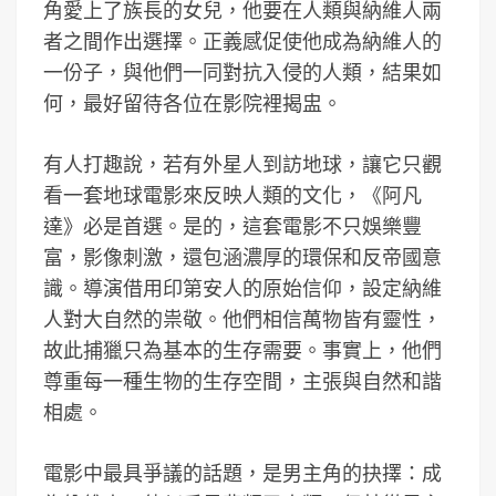
角愛上了族長的女兒，他要在人類與納維人兩
者之間作出選擇。正義感促使他成為納維人的
一份子，與他們一同對抗入侵的人類，結果如
何，最好留待各位在影院裡揭盅。
有人打趣說，若有外星人到訪地球，讓它只觀
看一套地球電影來反映人類的文化，《阿凡
達》必是首選。是的，這套電影不只娛樂豐
富，影像刺激，還包涵濃厚的環保和反帝國意
識。導演借用印第安人的原始信仰，設定納維
人對大自然的祟敬。他們相信萬物皆有靈性，
故此捕獵只為基本的生存需要。事實上，他們
尊重每一種生物的生存空間，主張與自然和諧
相處。
電影中最具爭議的話題，是男主角的抉擇：成