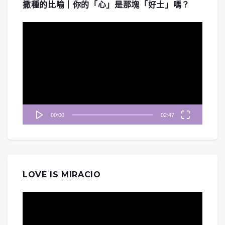
撒種的比喻｜你的「心」是那塊「好土」嗎？
視
訊
播
放
器
00:00
02:47
LOVE IS MIRACIO
視
訊
播