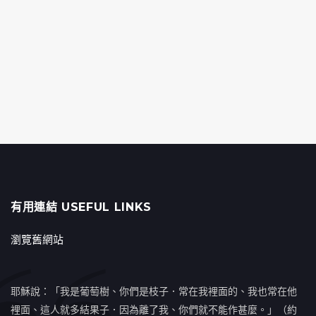
有用連結 USEFUL LINKS
瀏覽舊網站
耶穌說：「我是葡萄樹、你們是枝子．常在我裡面的、我也常在他
裡面、這人就多結果子．因為離了我、你們就不能作甚麼。」（約