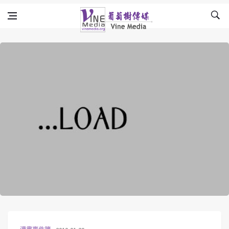
Skip to content
Vine Media
葡萄樹傳媒