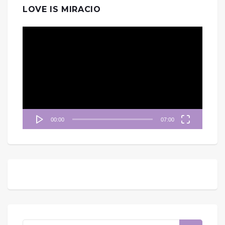
LOVE IS MIRACIO
視
訊
播
放
器
00:00
07:00