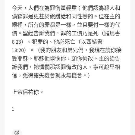
今天，人們在為罪衡量輕重；他們認為殺人和
偷竊罪是更甚於說謊話和同性戀的。但在主的
眼裡，所有的罪都是一樣，並且要付一樣的代
價。聖經告訴我們，罪的工價乃是死（羅馬書
6:23）。犯罪的、他必死亡（以西結書
18:20）。（我的朋友和弟兄們，我現在請你接
受耶穌。耶穌他憐憫你，願你悔改。主的話告
訴我們，祂憐憫那認罪悔改的人。寧可趁早相
信，免得錯失機會就永無機會。）
上帝保祐你。
1