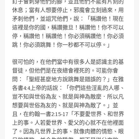
釘子會刺穿他們的腳，並且他們不能有片刻的
休息；當有人想要停止，邪魔會立刻過來，用
矛刺他們，並詛咒他們，說：「稱讚他！現在
這裡是你的國，稱讚撒旦！稱讚他！你不可以
停，稱讚他！稱讚他！你必須稱讚他！你必須
跳！你必須跳舞！你一秒都不可以停。」
很可怕的，在他們當中有很多人是認識主的基
督徒，但他們是在夜總會裡死的。可能你會
問：「聖經甚麼地方說跳舞是錯誤的？」在雅
各書4:4上帝的話說：「你們這些淫亂的人哪、
豈不知與世俗為友、就是與神為敵麼．所以凡
想要與世俗為友的、就是與神為敵了。」並
且，在約翰一書2:15-17「不要愛世界、和世界
上的事。人若愛世界、愛父的心就不在他裡面
了。因為凡世界上的事、就像肉體的情慾、眼