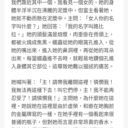
我們靠近其中一個，我看見一個女的，她的身
體半浮半沉在沸騰的泥漿中，但當主看著她，
她就不動而懸在泥漿中。主問：「女人你的名
字叫什麼？」她回答：「我的名字叫路比
拉。」她的頭髮滿是熔漿，肉垂掛在骨頭上，
都被火燒成焦黑。蠕蟲從她的眼窩孔進入，從
她的嘴出來，進入她的鼻洞裡，再從她的耳朵
出來。每當蠕蟲進不去時，就輕易地鑽個孔進
入身體其它部位，這導致她難以描述的痛苦。
她喊叫著：「主！請帶我離開這裡！憐憫我！
我無法再這樣下去！叫它們停，主！我不能再
忍受了！請憐憫我！」主問她，為什麼她在這
裡。她說她在這裡是由於虛榮，和嵌在她胸前
的金屬牌寫的一樣。在她手裡有一個看起來很
普通的瓶子，但對她而言是非常昂貴的香水。