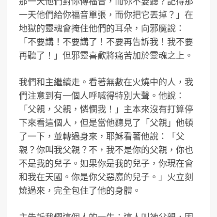
那一天他們對你傳福音，而你不要聽？記得那
一天他們給你福音單張，而你把它丟掉？」在
地獄的靈魂會掩住他們的耳朵，向邪魔說：
「不要講！不要講了！不要再告訴我！我不要
再聽了！」但邪靈喜歡將痛苦加於靈魂之上。
我們和主繼續走。看著無數在火燒中的人，我
們注意到有一個人呼喊得特別大聲。他說：
「父親，父親，憐憫我！」主本來沒有打算停
下來看這個人，但是當他聽見了「父親」他頓
了一下，並轉過身來，耶穌看著他說：「父
親？你叫我父親？不，我不是你的父親，你也
不是我的兒子。如果你是我的兒子，你現在會
和我在天國。你是你父惡魔的兒子。」火立刻
燒過來，完全包住了他的身體。