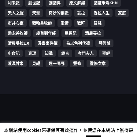
利未記
創世記
劉國偉
原文解經
國度禾場KHM
天人之聲
天堂
奇妙的創造
妥拉
妥拉人生
家庭
市井心靈
張哈拿牧師
愛情
敬拜
智慧
梁永善牧師
歳首到年終
民數記
清晨妥拉
清晨妥拉2.0
漫畫事件簿
為以色列代禱
琴與爐
申命記
真理
知識
箴言
考門夫人
聖經
荒漠甘泉
見證
週一嗎哪
靈修
靈修文章
Copyright © 2006-2026 The Vine Media Organization Limited. All
本網站使用cookies來確保其有效運作，並使您在本網站上獲得最
rights reserved.