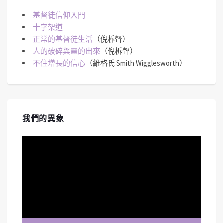
基督徒信仰入門
十字架道
正常的基督徒生活
（倪柝聲）
人的破碎與靈的出來
（倪柝聲）
不住增長的信心
（維格氏 Smith Wigglesworth）
我們的異象
視
訊
播
放
器