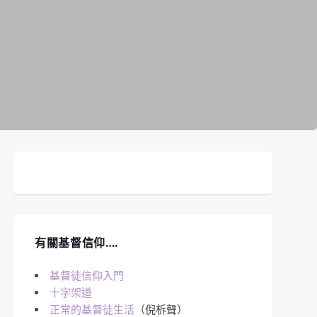
有關基督信仰….
基督徒信仰入門
十字架道
正常的基督徒生活
（倪柝聲）