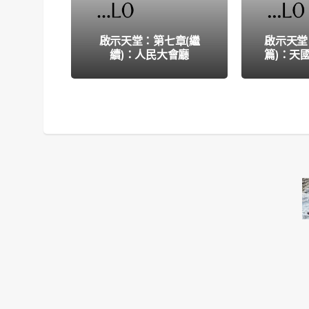
啟示天堂：第七章(繼
啟示天堂
續)：人民大會廳
篇)：天