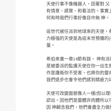
天使行事不像機器人，因著對 
有情意、感覺、和看法的。事實
何有時我們行事好像目中無 神。
這世代被任派到地球來的天使，
力極強的天使是為這末世預備的(
量。
希伯來書一章14節有錄， 神有
是被委派的監護天使在你一出生就
作是護衛你不受害，也將你的靈
我們退步也會令他們感到精疲力
天使可改變面貌像人一樣(但以理
認出。因他們是靈體非肉體所以
因 神顧念我們，他們會盡全力做