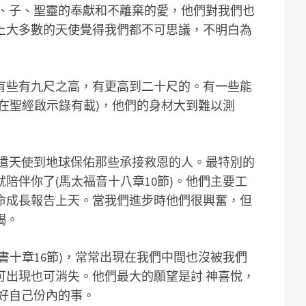
父、子、聖靈的奉獻和不離棄的愛，他們對我們也
上大多數的天使覺得我們都不可思議，不明白為
有些有九尺之高，有更高到二十尺的。有一些能
在聖經啟示錄有載)，他們的身材大到難以測
派遣天使到地球保佑那些承接救恩的人。最特別的
陪伴你了(馬太福音十八章10節)。他們主要工
命成長報告上天。當我們進步時他們很興奮，但
竭。
書十章16節)，常常出現在我們中間也沒被我們
可出現也可消失。他們最大的願望是討 神喜悅，
好自己份內的事。