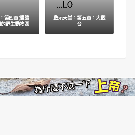
：第四章(繼續
啟示天堂：第五章：大觀
啟
國的野生動物園
台