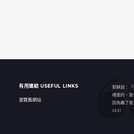
有用連結 USEFUL LINKS
耶穌說：「
裡面的、我
瀏覽舊網站
因為離了我
15:5）