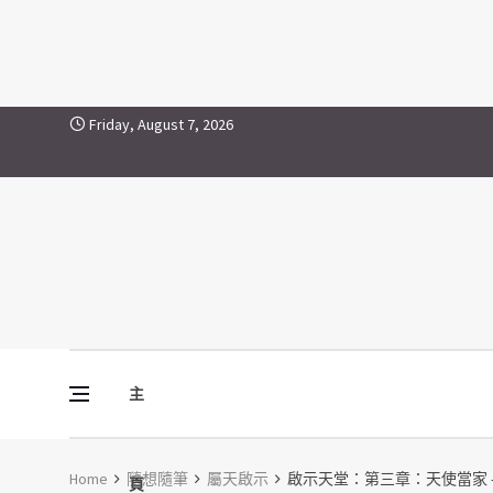
Skip to content
Friday, August 7, 2026
主
Vine Media
葡萄樹傳媒
Home
隨想隨筆
屬天啟示
啟示天堂：第三章：天使當家 
頁