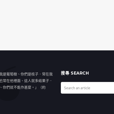
搜㝷 SEARCH
我是葡萄樹、你們是枝子．常在我
也常在他裡面、這人就多結果子．
、你們就不能作甚麼。」（約