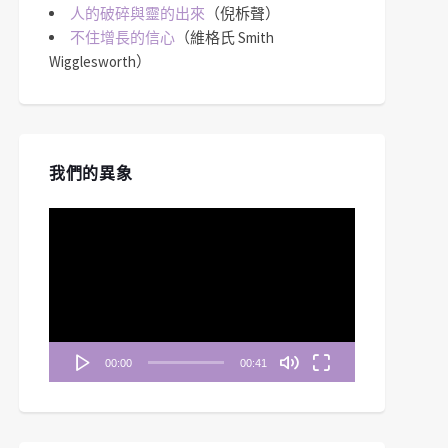
人的破碎與靈的出來
（倪柝聲）
不住增長的信心
（維格氏 Smith
Wigglesworth）
我們的異象
視
訊
播
放
器
00:00
00:41