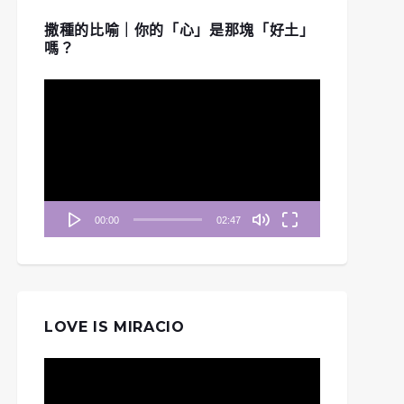
撒種的比喻｜你的「心」是那塊「好土」
嗎？
視
訊
播
放
器
00:00
02:47
LOVE IS MIRACIO
視
訊