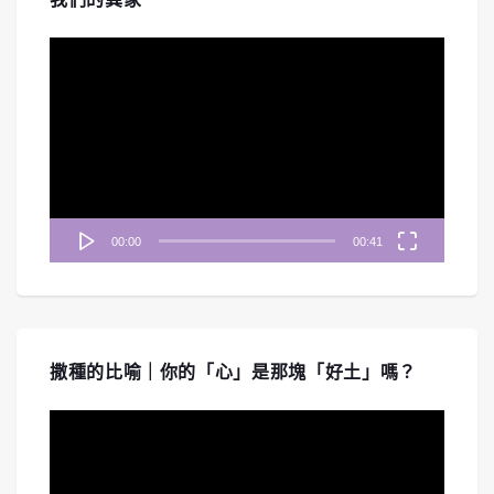
視
訊
播
放
器
00:00
00:41
撒種的比喻｜你的「心」是那塊「好土」嗎？
視
訊
播