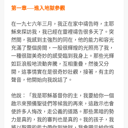
第一章──進入地獄參觀
在一九七六年三月，我正在家中禱告時，主耶
穌來探訪我，我已經在靈裡禱告很多天了。突
然間，我感到主強烈的同在，他的能力和容光
充滿了整個房間，一股很輝煌的光照亮了我，
一種很甜美奇妙的感受臨到我身上。那些光輝
如巨浪般地流動奔騰，互相重疊，然後又分
開，這事情實在是很奇妙壯觀，接著，有主的
聲音，他開始向我說話了。
他說：「我是耶穌基督你的主，我要給你一個
啟示來預備聖徒們等候我的再來，這啟示也會
使許多人悔改，走公義的道路。那些黑暗的勢
力是真的，我的審判也是真的。我的孩子，我
將以聖靈的能力帶你到地獄，我會顯示給你許