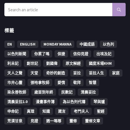
標籤
EN
ENGLISH
MONDAY MANNA
中國成語
以色列
以色列新聞
你累了嗎
保捷
信仰見證
出埃及記
利未記
創世記
劉國偉
原文解經
國度禾場KHM
天人之聲
天堂
奇妙的創造
妥拉
妥拉人生
家庭
市井心靈
張哈拿牧師
愛情
敬拜
智慧
梁永善牧師
歳首到年終
民數記
清晨妥拉
清晨妥拉2.0
漫畫事件簿
為以色列代禱
琴與爐
申命記
真理
知識
箴言
考門夫人
聖經
荒漠甘泉
見證
週一嗎哪
靈修
靈修文章