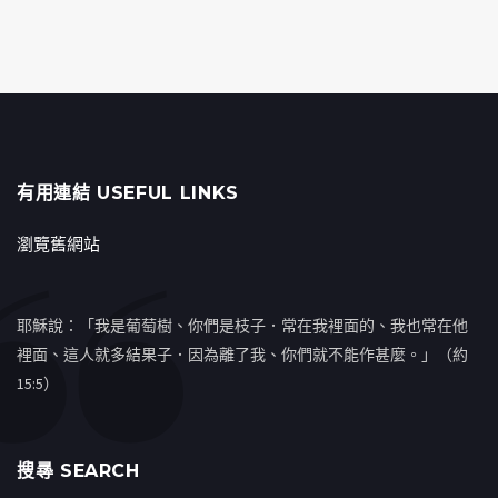
有用連結 USEFUL LINKS
瀏覽舊網站
耶穌說：「我是葡萄樹、你們是枝子．常在我裡面的、我也常在他
裡面、這人就多結果子．因為離了我、你們就不能作甚麼。」（約
15:5）
搜㝷 SEARCH