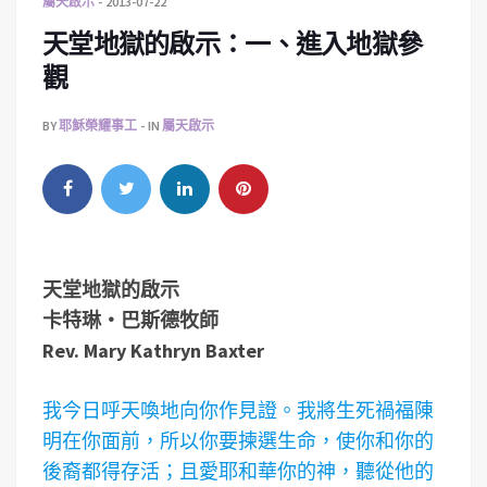
屬天啟示
2013-07-22
天堂地獄的啟示：一、進入地獄參
觀
BY
耶穌榮耀事工
IN
屬天啟示
天堂地獄的啟示
卡特琳‧巴斯德牧師
Rev. Mary Kathryn Baxter
我今日呼天喚地向你作見證。我將生死禍福陳
明在你面前，所以你要揀選生命，使你和你的
後裔都得存活；且愛耶和華你的神，聽從他的