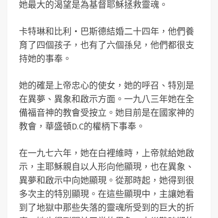
她最大的渴望是為基督耶穌拯救靈魂。
卡特琳和比利‧巴斯德結婚二十四年，他們養
育了四個孩子，也有了六個孫兒，他們都很支
持她的事奉。
她的確是上帝忠心的使女，她的呼召、特別是
在異夢、異象和啟示方面。一九八三年她在全
備福音神的教會受按立。她目前是在國家神的
教會，華盛頓D.C的權柄下事奉。
在一九七六年，她在白裡維時，上帝就給她啟
示，主耶穌親自以人形向他顯現，也在異象、
異夢和啟示中向她顯現。從那時起，她得到很
多次主的特別顯現。在這些顯現中，主讓她看
到了地獄中那些失落的靈魂所受到的巨大的折