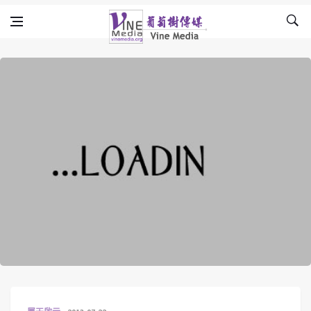
Skip to content
Vine Media
葡萄樹傳媒