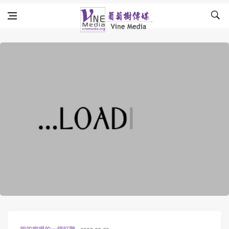
Skip to content
Vine Media
葡萄樹傳媒