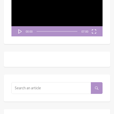
放
器
00:00
07:00