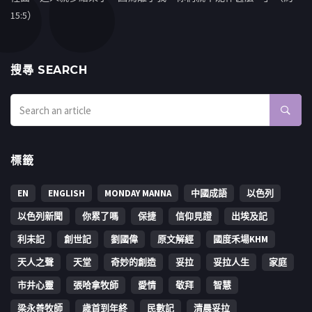
15:5）
搜㝷 SEARCH
標籤
EN
ENGLISH
MONDAY MANNA
中國成語
以色列
以色列新聞
你累了嗎
保捷
信仰見證
出埃及記
利未記
創世記
劉國偉
原文解經
國度禾場KHM
天人之聲
天堂
奇妙的創造
妥拉
妥拉人生
家庭
市井心靈
張哈拿牧師
愛情
敬拜
智慧
梁永善牧師
歳首到年終
民數記
清晨妥拉