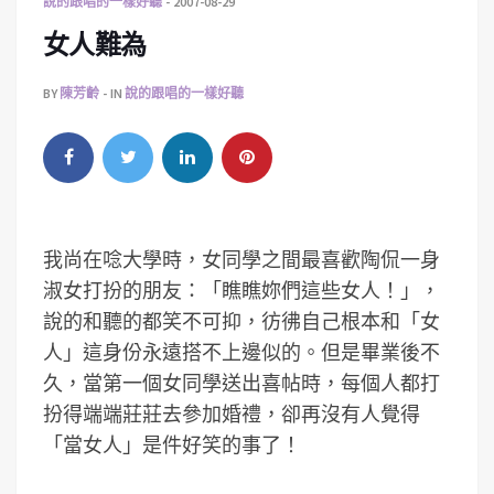
說的跟唱的一樣好聽
2007-08-29
女人難為
BY
陳芳齡
IN
說的跟唱的一樣好聽
我尚在唸大學時，女同學之間最喜歡陶侃一身
淑女打扮的朋友：「瞧瞧妳們這些女人！」，
說的和聽的都笑不可抑，彷彿自己根本和「女
人」這身份永遠搭不上邊似的。但是畢業後不
久，當第一個女同學送出喜帖時，每個人都打
扮得端端莊莊去參加婚禮，卻再沒有人覺得
「當女人」是件好笑的事了！