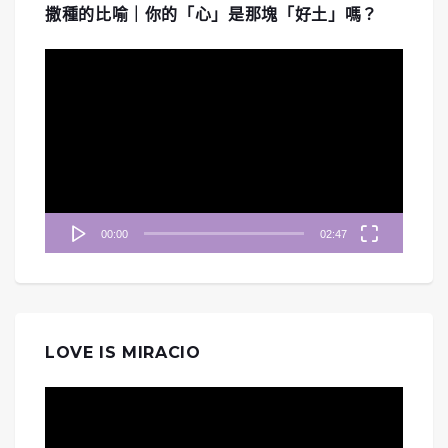
撒種的比喻｜你的「心」是那塊「好土」嗎？
視
訊
播
放
器
00:00
02:47
LOVE IS MIRACIO
視
訊
播