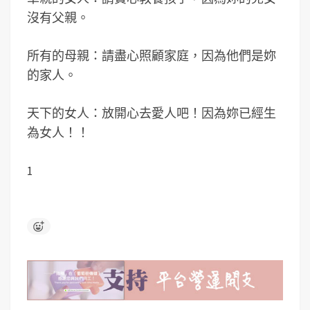
沒有父親。
所有的母親：請盡心照顧家庭，因為他們是妳
的家人。
天下的女人：放開心去愛人吧！因為妳已經生
為女人！！
1