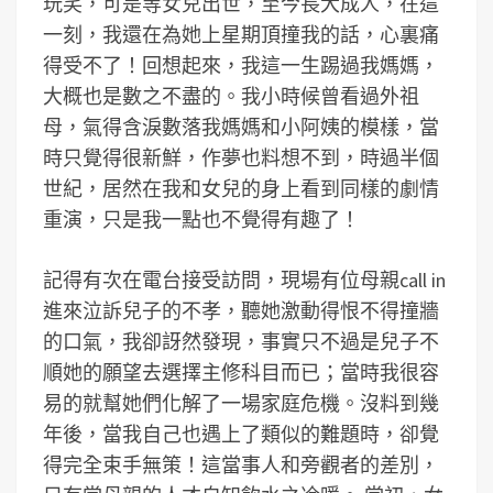
玩笑，可是等女兒出世，至今長大成人，在這
一刻，我還在為她上星期頂撞我的話，心裏痛
得受不了！回想起來，我這一生踢過我媽媽，
大概也是數之不盡的。我小時候曾看過外祖
母，氣得含淚數落我媽媽和小阿姨的模樣，當
時只覺得很新鮮，作夢也料想不到，時過半個
世紀，居然在我和女兒的身上看到同樣的劇情
重演，只是我一點也不覺得有趣了！
記得有次在電台接受訪問，現場有位母親call in
進來泣訴兒子的不孝，聽她激動得恨不得撞牆
的口氣，我卻訝然發現，事實只不過是兒子不
順她的願望去選擇主修科目而已；當時我很容
易的就幫她們化解了一場家庭危機。沒料到幾
年後，當我自己也遇上了類似的難題時，卻覺
得完全束手無策！這當事人和旁觀者的差別，