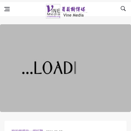
Skip to content
Vine Media
葡萄樹傳媒