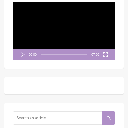
視
訊
播
放
器
00:00
07:00