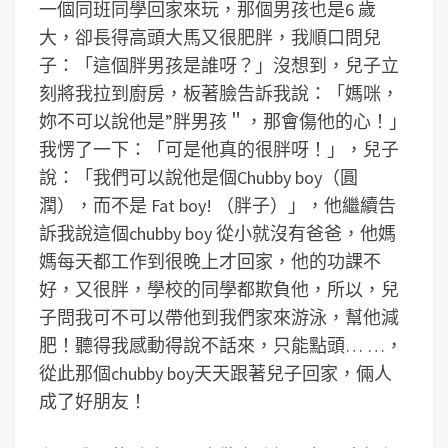
一個同班同學回家來玩，那個男孩也是6 歲
大，卻長得高頭大馬又很肥胖，我順口問兒
子：「這個胖男孩是誰呀？」沒想到，兒子立
刻將我拉到廚房，板著臉告訴我說：「媽咪，
妳不可以說他是”胖男孩＂，那會傷他的心！」
我愣了一下：「可是他真的很胖呀！」，兒子
說：「我們可以說他是個Chubby boy（圓
潤），而不是 Fat boy! （胖子）」，他繼續告
訴我說這個chubby boy 從小就沒有爸爸，他媽
媽每天都工作到很晚上才回家，他的功課不
好，又很胖，學校的同學都欺負他，所以，兒
子問我可不可以帶他到我們家來游泳，幫他減
肥！聽得我感動得說不話來，只能點頭… …，
從此那個chubby boy天天跟著兒子回家，倆人
成了好朋友！