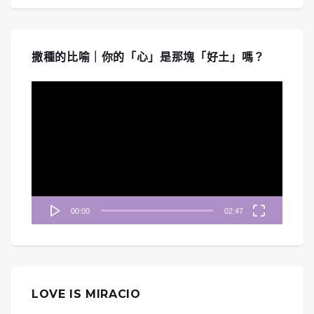
撒種的比喻｜你的「心」是那塊「好土」嗎？
視
訊
播
放
器
00:00
02:47
LOVE IS MIRACIO