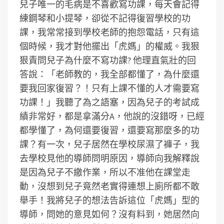
兒子唯一的毛病是不喜歡寫功課，每天會記得
練鋼琴和小提琴，卻從不記得復習學校的功
課，我常常接到學校老師的抱怨電話，只有這
個時候，我才對他擺出「虎媽」的權威。我狠
狠責問兒子為什麼不寫功課? 他理直氣壯的回
答說：「老師教的，我全部都懂了，為什麼還
要我回家復習？！只有上課不懂的人才需要寫
功課！」我聽了為之語塞，因為兒子的考試成
績非常好，都是拿滿分A，他說的沒錯呀，已經
都學懂了，為何還要復習，還要寫那麼多的功
課？有一次，兒子居然在學校尿濕了褲子，我
去學校見他的導師問明原因，導師向我解釋說
是因為兒子不繳作業，所以不准他在課堂走
動，沒想到兒子竟然老實得連想上廁所都不敢
舉手！我將兒子的想法告訴這位「虎媽」型的
導師，問她的意見如何？沒有料到，她居然向