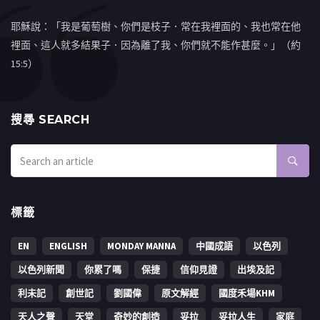
耶穌說：「我是葡萄樹、你們是枝子．常在我裡面的、我也常在他
裡面、這人就多結果子．因為離了我、你們就不能作甚麼。」（約
15:5）
搜㝷 SEARCH
標籤
EN
ENGLISH
MONDAY MANNA
中國成語
以色列
以色列新聞
你累了嗎
保捷
信仰見證
出埃及記
利未記
創世記
劉國偉
原文解經
國度禾場KHM
天人之聲
天堂
奇妙的創造
妥拉
妥拉人生
家庭