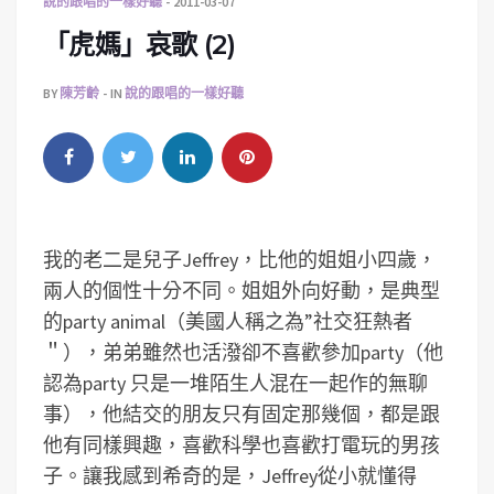
說的跟唱的一樣好聽
2011-03-07
「虎媽」哀歌 (2)
BY
陳芳齡
IN
說的跟唱的一樣好聽
我的老二是兒子Jeffrey，比他的姐姐小四歲，
兩人的個性十分不同。姐姐外向好動，是典型
的party animal（美國人稱之為”社交狂熱者
＂），弟弟雖然也活潑卻不喜歡參加party（他
認為party 只是一堆陌生人混在一起作的無聊
事），他結交的朋友只有固定那幾個，都是跟
他有同樣興趣，喜歡科學也喜歡打電玩的男孩
子。讓我感到希奇的是，Jeffrey從小就懂得