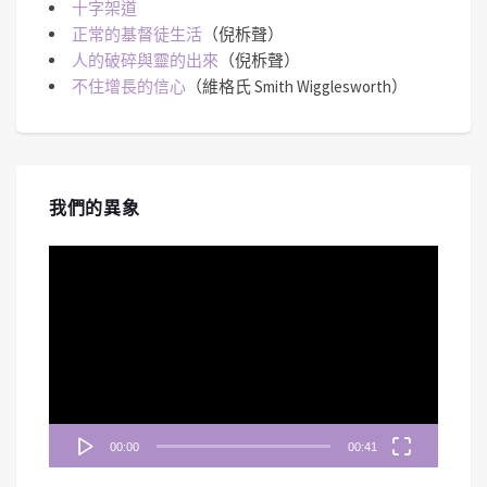
十字架道
正常的基督徒生活
（倪柝聲）
人的破碎與靈的出來
（倪柝聲）
不住增長的信心
（維格氏 Smith Wigglesworth）
我們的異象
視
訊
播
放
器
00:00
00:41