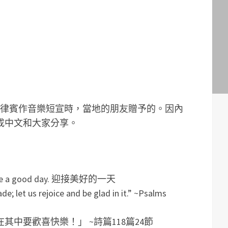
菲律賓作音樂短宣時，當地的朋友贈予的。因內
成中文和大家分享。
ave a good day. 迎接美好的一天
e; let us rejoice and be glad in it.” ~Psalms
中要歡喜快樂！」 ~詩篇118篇24節