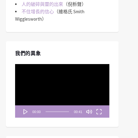
人的破碎與靈的出來
（倪柝聲）
不住增長的信心
（維格氏 Smith
Wigglesworth）
我們的異象
視
訊
播
放
器
00:00
00:41