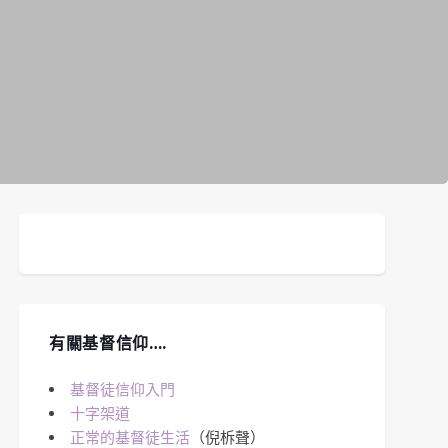
有關基督信仰….
基督徒信仰入門
十字架道
正常的基督徒生活
（倪柝聲）