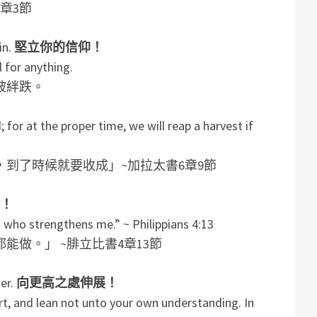
章3節
in.
堅立你的信仰！
l for anything.
被絆跌。
 for at the proper time, we will reap a harvest if
到了時候就要收成」~加拉太書6章9節
！
t who strengthens me.” ~ Philippians 4:13
能做。」 ~腓立比書4章13節
er.
向更高之處伸展！
art, and lean not unto your own understanding. In