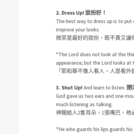
2. Dress Up! 妝扮好！
The best way to dress up is to put 
improve your looks.
微笑是最好的妝扮，既不貴又讓
“The Lord does not look at the th
appearance; but the Lord looks at t
「耶和華不像人看人，人是看外貌
3. Shut Up!
And learn to listen.
閉
God gave us two ears and one mou
much listening as talking.
神賜給人2隻耳朵，1張嘴巴，祂
“He who guards his lips guards his 