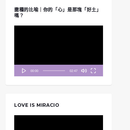
撒種的比喻｜你的「心」是那塊「好土」
嗎？
視
訊
播
放
器
00:00
02:47
LOVE IS MIRACIO
視
訊