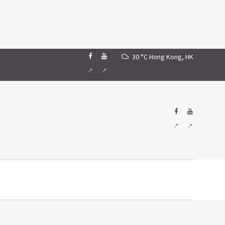
30 °C
Hong Kong, HK