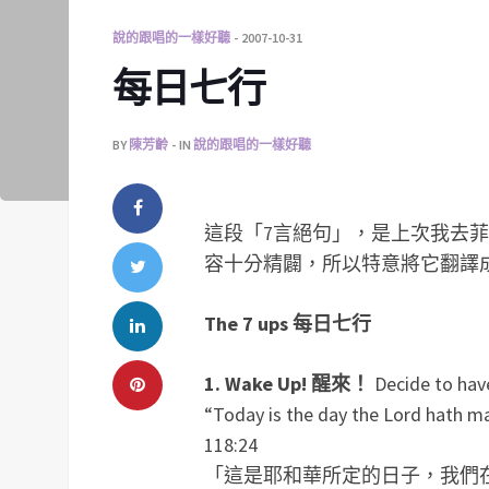
說的跟唱的一樣好聽
2007-10-31
每日七行
BY
陳芳齡
IN
說的跟唱的一樣好聽
這段「7言絕句」，是上次我去
容十分精闢，所以特意將它翻譯
The 7 ups 每日七行
1. Wake Up! 醒來！
Decide to h
“Today is the day the Lord hath mad
118:24
「這是耶和華所定的日子，我們在其