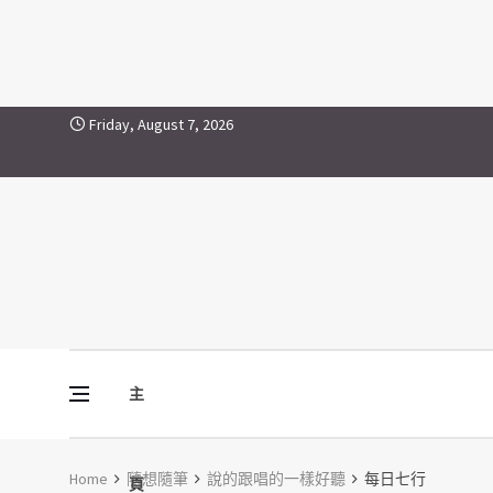
Skip to content
Friday, August 7, 2026
主
Vine Media
葡萄樹傳媒
Home
隨想隨筆
說的跟唱的一樣好聽
每日七行
頁