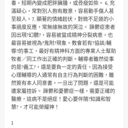
毒，短期內變成肥胖臃腫，或骨瘦如柴。
6. 充
滿疑心，常對別人抱有敵意，容易動手傷人甚
至殺人。
7. 顯著的情緒起伏，對微不足道的小
事過度反應，常無緣無故的哭泣。
躁鬱症患者
因出現?幻聽?，容易被當成精神分裂病患，也
最容易被視為?鬼附?現象。教會若有?協談/輔
導?的事工，最好有精神科方面的專業人士幫助
牧者／同工作出正確的判斷。輔導者雖然從事
的是?義工?，還是要負一定的責任，因為接受
心理輔導的人通常有自主行為判斷的困難，雖
然簽有本人同意書，一旦出了問題，還是可能
遭家屬控訴。
躁鬱和憂鬱症一樣，需要正確的
醫療，這病不是絕症！愛心要伴隨?知識和智
慧?，才可能榮耀神！
1