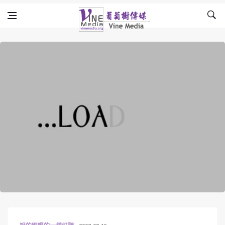
Skip to content
Vine Media
葡萄樹傳媒