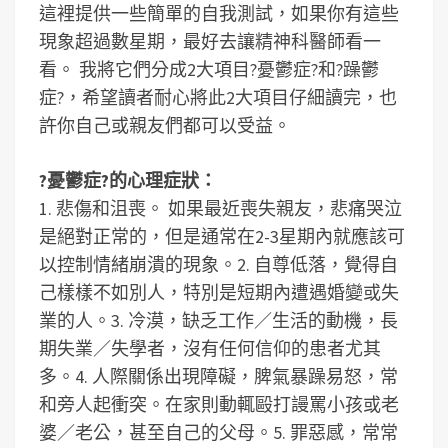
這裡提供一些簡單的自我測試，如果你有這些
現象超過數星期，最好去讓精神科醫師看一
看。 我將它們分成2大項目?憂鬱症?和?躁鬱
症?，希望讀者耐心將此2大項目仔細讀完，也
許你自己或親友們都可以受益。
?憂鬱症?的心理症狀：
1. 悲傷和沮喪。 如果最近喪失親友，悲痛哭泣
是絕對正常的，但是通常在2-3星期內就應該可
以控制情緒崩潰的現象。
2. 自尊低落，覺得自
己樣樣不如別人，特別是短期內遭遇婚變或失
業的人。
3. 冷漠，缺乏工作／生活的動機，長
期失業／失學者，沒有任何信仰的患者尤其
多。
4. 人際關係出現障礙，脾氣暴躁易怒，常
和旁人起衝突。在家則動輒毆打謾罵小孩或老
婆／老公，甚至自己的父母。
5. 罪惡感，常常