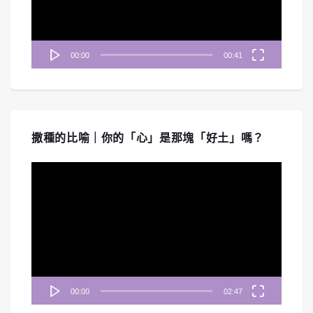
器
00:00
00:41
撒種的比喻｜你的「心」是那塊「好土」嗎？
視
訊
播
放
器
00:00
02:47