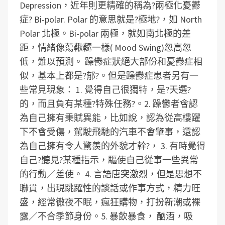
Depression，近年則更精確的稱為?兩極化憂鬱
症? Bi-polar. Polar 的意思就是?極地?，如 North
Polar 北極。Bi-polar 兩極，就如南北極的差
距，情緒像蕩鞦韆一樣( Mood Swing)忽高忽
低，難以預測。
躁鬱症狀絕大部份和憂鬱症相
似，基本上都是?郁?。但是躁鬱症患者另有一
些常見現象：
1. 覺得自己很獨特，是?天選?
的，而且負有某種?特殊任務?。
2. 躁鬱者會認
為自己擁有秉賦異能，比如說，認為從高樓躍
下不會受傷，駕駛飛馳的汽車不會肇事，還認
為自己擁有令人驚羨的外貌才幹?，
3. 有時覺得
自己?聽見?某種指示，驅使自己從事一些異常
的行動／差使。
4. 言語唐突激烈，但是思想不
聯貫，出現跳躍性的談話或作事方式，精力旺
盛，經常徹夜不眠，瘋狂購物，打扮新潮或裸
露／不合季節身份。
5. 暴飲暴食， 酗酒，吸