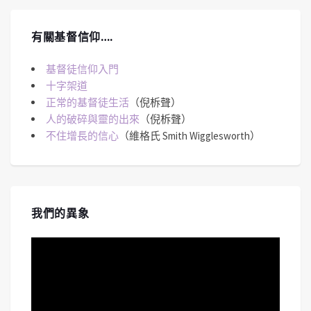
有關基督信仰….
基督徒信仰入門
十字架道
正常的基督徒生活
（倪柝聲）
人的破碎與靈的出來
（倪柝聲）
不住增長的信心
（維格氏 Smith Wigglesworth）
我們的異象
視
訊
播
放