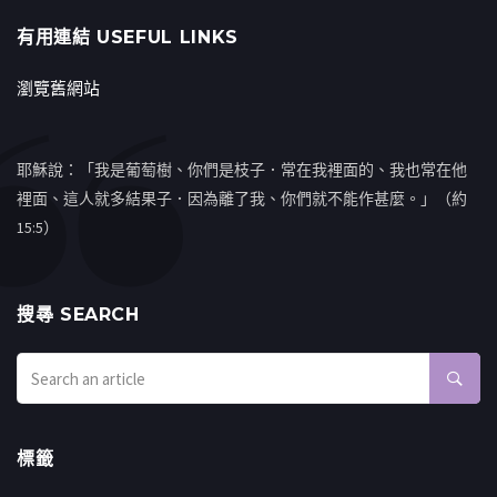
有用連結 USEFUL LINKS
瀏覽舊網站
耶穌說：「我是葡萄樹、你們是枝子．常在我裡面的、我也常在他
裡面、這人就多結果子．因為離了我、你們就不能作甚麼。」（約
15:5）
搜㝷 SEARCH
標籤