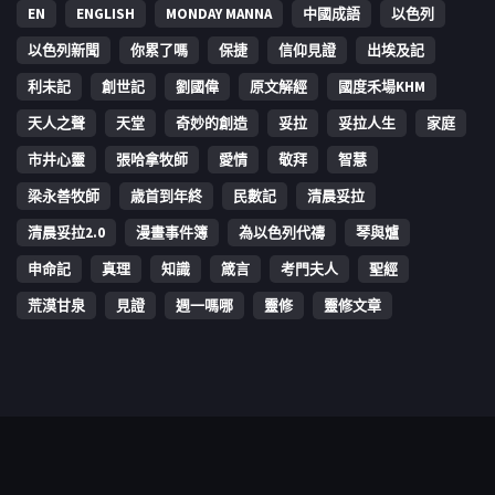
EN
ENGLISH
MONDAY MANNA
中國成語
以色列
以色列新聞
你累了嗎
保捷
信仰見證
出埃及記
利未記
創世記
劉國偉
原文解經
國度禾場KHM
天人之聲
天堂
奇妙的創造
妥拉
妥拉人生
家庭
市井心靈
張哈拿牧師
愛情
敬拜
智慧
梁永善牧師
歳首到年終
民數記
清晨妥拉
清晨妥拉2.0
漫畫事件簿
為以色列代禱
琴與爐
申命記
真理
知識
箴言
考門夫人
聖經
荒漠甘泉
見證
週一嗎哪
靈修
靈修文章