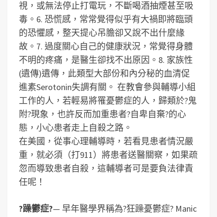
視，或無法停止打電玩，不斷喝酒抽煙甚至吸
毒。
6. 恐慌感，常常覺得似乎有大禍即將臨頭
的恐懼感，整天提心吊膽卻又說不出什麼緣
故。
7. 過度關心自己的健康狀況，常覺得身體
不明的疼痛，是醫生卻找不出原因。
8. 家族性
(遺傳)遺傳，此類型大部份和內分秘的血清促
進素Serotonin失調有關。
在教會參與輔導小組
工作的人，若輕易將罹憂鬱症的人，歸類於?鬼
附?現象，也許反而加重患者?自卑自棄?的心
態，小心患者走上自殺之路。
在美國，從事心理輔導時，若看見患者情況嚴
重，就必須（打911）將患者送醫關察，如果疏
忽而導致患者自殺，這輔導者可是要負法律責
任呢！
?躁鬱症?
— 早年醫學界稱為?狂躁憂鬱症? Manic