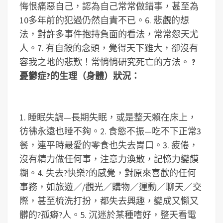
悔恨痛惡自己，認為自己常常做錯事，甚至為
10多年前的犯過仍然自責不已。
6. 悲觀的想
法，對許多事件抱持負面的看法，常常怨天尤
人。
7. 有自殺的念頭，覺得天下雖大，卻沒有
容我之地的悲歎！常悄悄研究死亡的方法。
?
憂鬱症?的生理（身體）狀況：
1. 睡眠失調—長期失眠，或是整天賴在床上，
彷彿永遠也睡不夠。
2. 食慾不振—吃不下正常3
餐，連平時最愛的零食也失去胃口。
3. 疲倦，
沒有精力做任何事，注意力渙散，記憶力變饃
糊。
4. 失去?快樂?的感覺，對原來喜歡的任何
事務，如旅遊／/觀光／購物／運動／聊天／交
際，甚至梳洗打扮，都失去興趣，變成又懶又
髒的?孤癖?人。
5. 沉迷於某種嗜好，整天看電