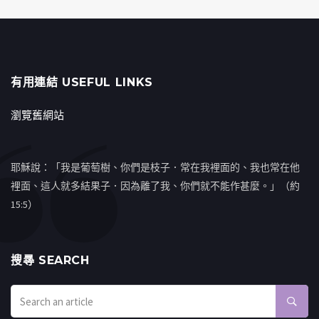
有用連結 USEFUL LINKS
瀏覽舊網站
耶穌說：「我是葡萄樹、你們是枝子．常在我裡面的、我也常在他
裡面、這人就多結果子．因為離了我、你們就不能作甚麼。」（約
15:5）
搜㝷 SEARCH