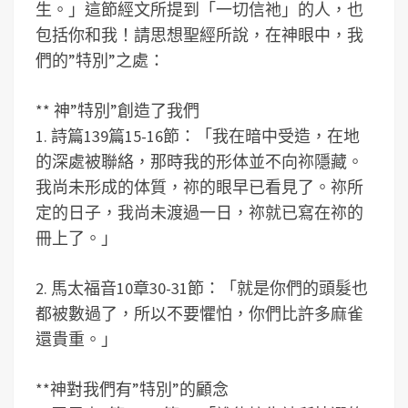
生。」這節經文所提到「一切信祂」的人，也
包括你和我！請思想聖經所說，在神眼中，我
們的”特別”之處：
** 神”特別”創造了我們
1. 詩篇139篇15-16節：「我在暗中受造，在地
的深處被聯絡，那時我的形体並不向祢隱藏。
我尚未形成的体質，祢的眼早已看見了。祢所
定的日子，我尚未渡過一日，祢就已寫在祢的
冊上了。」
2. 馬太福音10章30-31節：「就是你們的頭髮也
都被數過了，所以不要懼怕，你們比許多麻雀
還貴重。」
**神對我們有”特別”的顧念