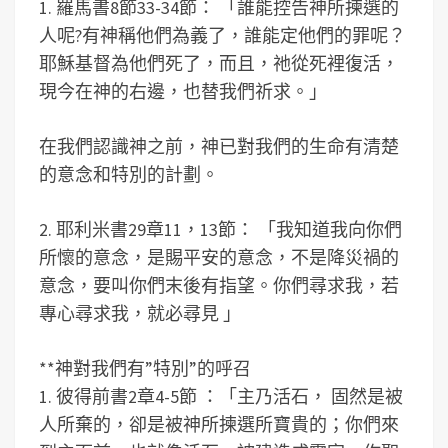
1. 羅馬書8節33-34節： 「誰能控告神所揀選的
人呢?有神稱他們為義了，誰能定他們的罪呢？
耶穌基督為他們死了，而且，祂從死裡復活，
現今在神的右邊，也替我們祈求。」
在我們認識神之前，神已對我們的生命有清楚
的意念和特別的計劃。
2. 耶利米書29章11，13節： 「我知道我向你們
所懷的意念，是賜平安的意念，不是降災禍的
意念，要叫你們末後有指望。你們尋求我，若
專心尋求我，就必尋見 」
**神對我們有”特別”的呼召
1. 彼得前書2章4-5節 ：「主乃活石， 固然是被
人所棄的，卻是被神所揀選所寶貴的；你們來