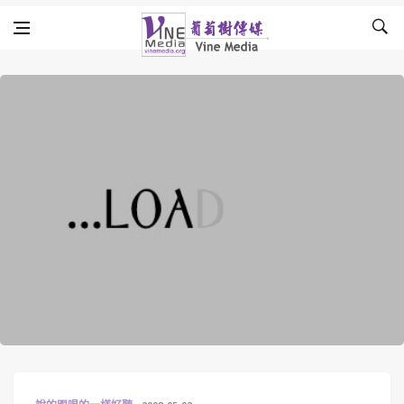
Skip to content
Vine Media
葡萄樹傳媒