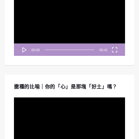
訊
播
放
器
00:00
00:41
撒種的比喻｜你的「心」是那塊「好土」嗎？
視
訊
播
放
器