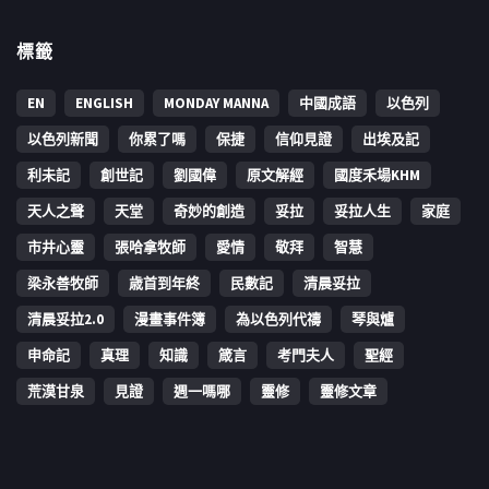
標籤
EN
ENGLISH
MONDAY MANNA
中國成語
以色列
以色列新聞
你累了嗎
保捷
信仰見證
出埃及記
利未記
創世記
劉國偉
原文解經
國度禾場KHM
天人之聲
天堂
奇妙的創造
妥拉
妥拉人生
家庭
市井心靈
張哈拿牧師
愛情
敬拜
智慧
梁永善牧師
歳首到年終
民數記
清晨妥拉
清晨妥拉2.0
漫畫事件簿
為以色列代禱
琴與爐
申命記
真理
知識
箴言
考門夫人
聖經
荒漠甘泉
見證
週一嗎哪
靈修
靈修文章