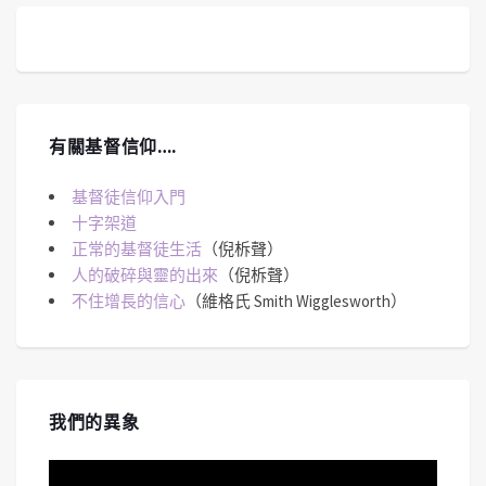
有關基督信仰….
基督徒信仰入門
十字架道
正常的基督徒生活
（倪柝聲）
人的破碎與靈的出來
（倪柝聲）
不住增長的信心
（維格氏 Smith Wigglesworth）
我們的異象
視