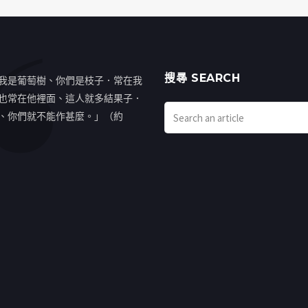
搜㝷 SEARCH
我是葡萄樹、你們是枝子．常在我
也常在他裡面、這人就多結果子．
、你們就不能作甚麼。」（約