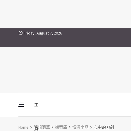
Skip to content
Friday, August 7, 2026
主
Vine Media
葡萄樹傳媒
Home
隨想隨筆
檔案庫
情深小品
心中的刀劍
頁