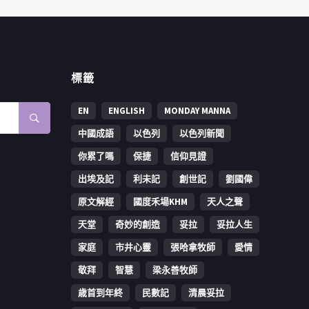
標籤
EN
ENGLISH
MONDAY MANNA
中國成語
以色列
以色列新聞
你累了嗎
保捷
信仰見證
出埃及記
利未記
創世記
劉國偉
原文解經
國度禾場KHM
天人之聲
天堂
奇妙的創造
妥拉
妥拉人生
家庭
市井心靈
張哈拿牧師
愛情
敬拜
智慧
梁永善牧師
歳首到年終
民數記
清晨妥拉