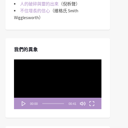
人的破碎與靈的出來
（倪柝聲）
不住增長的信心
（維格氏 Smith
Wigglesworth）
我們的異象
視
訊
播
放
器
00:00
00:41