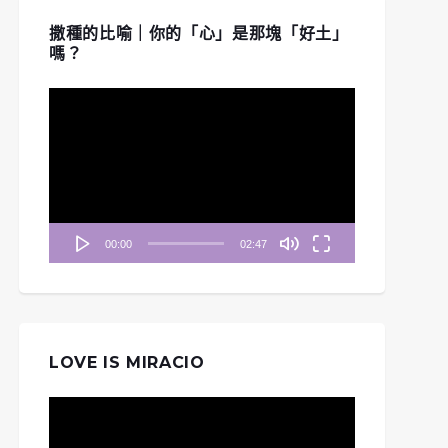
撒種的比喻｜你的「心」是那塊「好土」
嗎？
視
訊
播
放
器
00:00
02:47
LOVE IS MIRACIO
視
訊