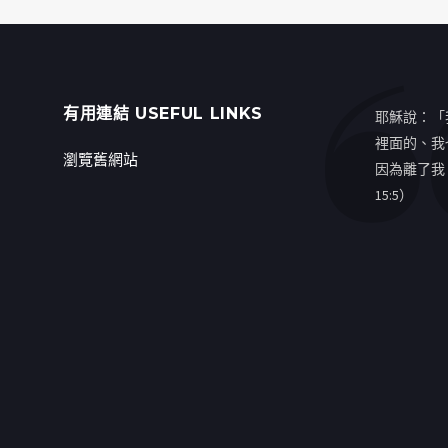
有用連結 USEFUL LINKS
耶穌說：「
裡面的、我
瀏覽舊網站
因為離了我
15:5）