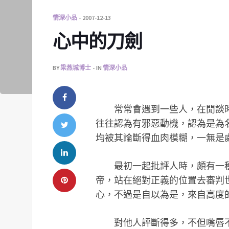
情深小品
2007-12-13
心中的刀劍
BY
梁燕城博士
IN
情深小品
常常會遇到一些人，在閒談時
往往認為有邪惡動機，認為是為
均被其論斷得血肉模糊，一無是
最初一起批評人時，頗有一
帝，站在絕對正義的位置去審判
心，不過是自以為是，來自高度
對他人評斷得多，不但嘴唇