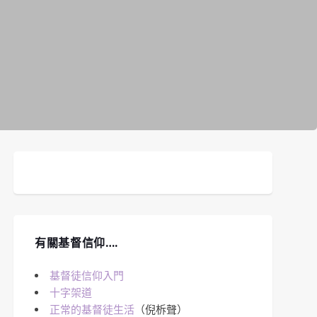
有關基督信仰….
基督徒信仰入門
十字架道
正常的基督徒生活
（倪柝聲）