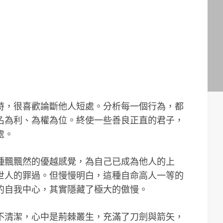
，很喜歡論斷他人短處。分析每一個行為，都
名為利、為權為位。終使一些善良正直的君子，
處。
種飄飄然的優越感覺，為自己已成為他人的上
世人的罪過。但慢慢明白，這種自命高人一等的
的自我中心，其實隱藏了極大的傲慢。
不清潔，心中是荊棘叢生，充滿了刀劍與箭矢，