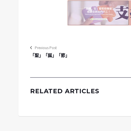
Previous Post
「聖」「誕」「節」
RELATED ARTICLES