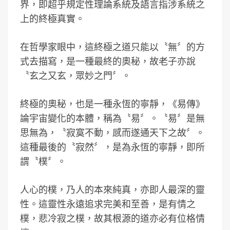
界，即超乎規定性理論系統及語言指涉系統之
上的終極真實。
在哲學家眼中，這終極之道只能以〝無〞的方
式去描寫，是一種最終的奧秘，故老子亦說
〝玄之又玄，眾妙之門〞。
終極的奧秘，也是一種永恆的寧靜，《易傳》
論宇宙變化的本體，稱為〝易〞。〝易〞是無
思無為，〝寂寞不動，感而遂通天下之故〞。
這種最後的〝寂然〞，是為永恆的寧靜，即所
謂〝樸〞。
人心的樸，乃人的本來純真，亦即人最深的靈
性。這靈性永遠追求完美和至善，是有情之
樸，悲冷寂之樸，故其根源的道亦必有位格情