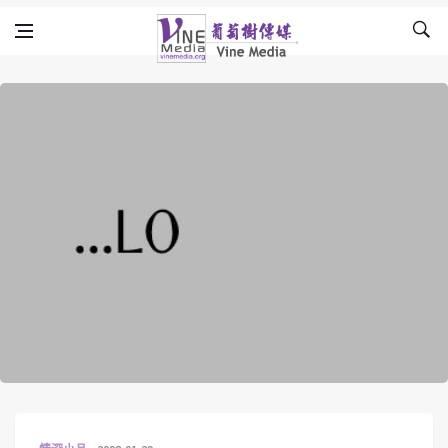
Skip to content
Vine Media
葡萄樹傳媒