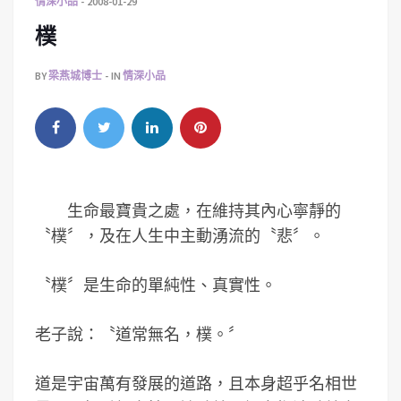
情深小品
2008-01-29
樸
BY
梁燕城博士
IN
情深小品
生命最寶貴之處，在維持其內心寧靜的
〝樸〞，及在人生中主動湧流的〝悲〞。
〝樸〞是生命的單純性、真實性。
老子說：〝道常無名，樸。〞
道是宇宙萬有發展的道路，且本身超乎名相世