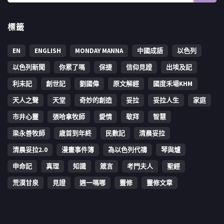
標籤
EN
ENGLISH
MONDAY MANNA
中國成語
以色列
以色列新聞
你累了嗎
保捷
信仰見證
出埃及記
利未記
創世記
劉國偉
原文解經
國度禾場KHM
天人之聲
天堂
奇妙的創造
妥拉
妥拉人生
家庭
市井心靈
張哈拿牧師
愛情
敬拜
智慧
梁永善牧師
歳首到年終
民數記
清晨妥拉
清晨妥拉2.0
漫畫事件簿
為以色列代禱
琴與爐
申命記
真理
知識
箴言
考門夫人
聖經
荒漠甘泉
見證
週一嗎哪
靈修
靈修文章