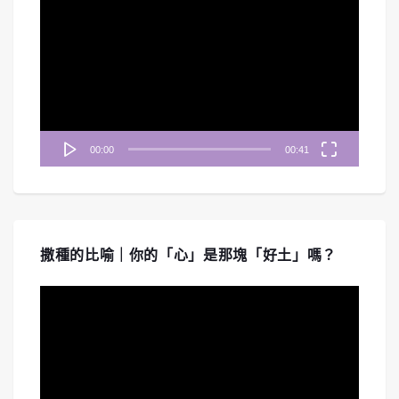
訊
播
放
器
00:00
00:41
撒種的比喻｜你的「心」是那塊「好土」嗎？
視
訊
播
放
器