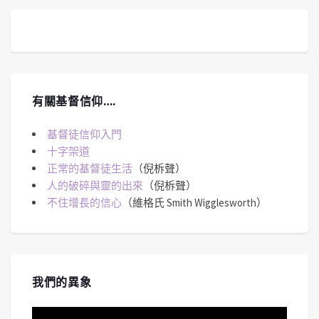
有關基督信仰….
基督徒信仰入門
十字架道
正常的基督徒生活
（倪柝聲）
人的破碎與靈的出來
（倪柝聲）
不住增長的信心
（維格氏 Smith Wigglesworth）
我們的異象
視