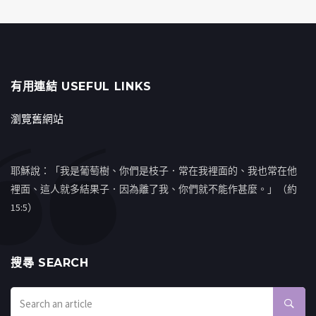
有用連結 USEFUL LINKS
瀏覽舊網站
耶穌說：「我是葡萄樹、你們是枝子．常在我裡面的、我也常在他
裡面、這人就多結果子．因為離了我、你們就不能作甚麼。」（約
15:5）
搜㝷 SEARCH