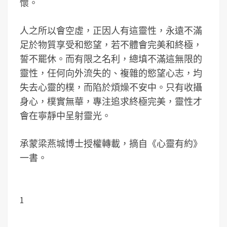
懷。
人之所以會空虛，正因人有這靈性，永遠不滿
足於物質享受和慾望，若不體會完美和終極，
誓不罷休。而有限之名利，總填不滿這無限的
靈性，任何向外流失的、複雜的慾望心志，均
失去心靈的樸，而陷於煩燥不安中。只有收攝
身心，樸實無華，專注追求終極完美，靈性才
會在寧靜中呈射靈光。
承蒙梁燕城博士授權轉載，摘自《心靈有約》
一書。
1