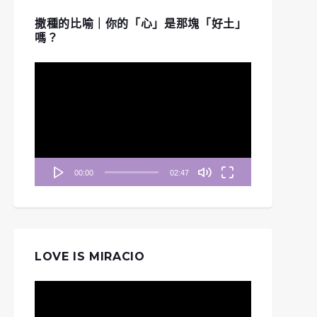
撒種的比喻｜你的「心」是那塊「好土」
嗎？
視
訊
播
放
器
00:00
02:47
LOVE IS MIRACIO
視
訊