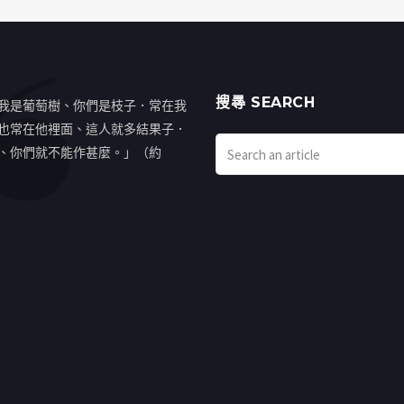
搜㝷 SEARCH
我是葡萄樹、你們是枝子．常在我
也常在他裡面、這人就多結果子．
、你們就不能作甚麼。」（約