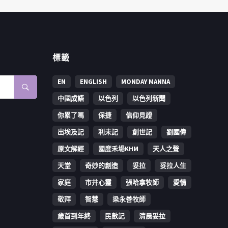
標籤
EN
ENGLISH
MONDAY MANNA
中國成語
以色列
以色列新聞
你累了嗎
保捷
信仰見證
出埃及記
利未記
創世記
劉國偉
原文解經
國度禾場KHM
天人之聲
天堂
奇妙的創造
妥拉
妥拉人生
家庭
市井心靈
張哈拿牧師
愛情
敬拜
智慧
梁永善牧師
歳首到年終
民數記
清晨妥拉