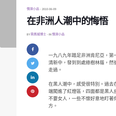
情深小品
2010-06-09
在非洲人潮中的悔悟
BY
梁燕城博士
IN
情深小品
一九八九年踏足非洲肯尼亞，第
清新中，發到到處綠樹林蔭，然
走過。
在黑人潮中，感受很特別。過去
端闖進了紅燈區，四面都是黑人
不要女人，一些不懷好意地盯著
方。