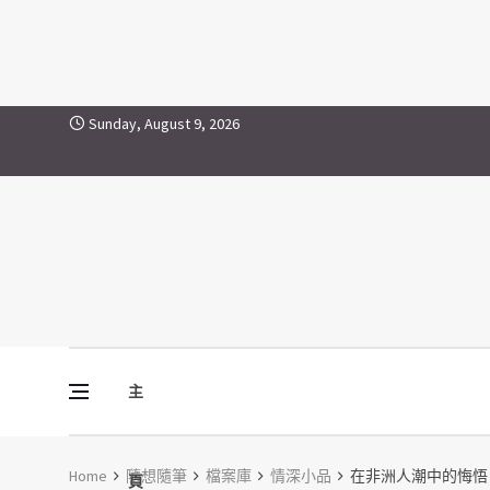
Skip to content
Sunday, August 9, 2026
主
Vine Media
葡萄樹傳媒
Home
隨想隨筆
檔案庫
情深小品
在非洲人潮中的悔悟
頁