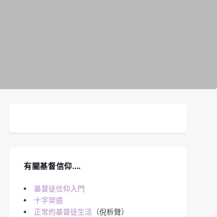
有關基督信仰….
基督徒信仰入門
十字架道
正常的基督徒生活
（倪柝聲）