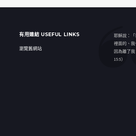
有用連結 USEFUL LINKS
耶穌說：「
裡面的、我
瀏覽舊網站
因為離了我
15:5）