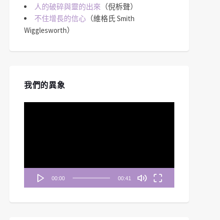
人的破碎與靈的出來
（倪柝聲）
不住增長的信心
（維格氏 Smith
Wigglesworth）
我們的異象
視
訊
播
放
器
00:00
00:41