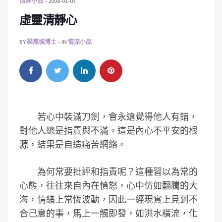
情深小品
2008-01-03
虛靈清靜心
BY
梁燕城博士
IN
情深小品
若心中裝滿刀劍，會永遠覺得他人有錯，
對他人總是指責與不滿。這是內心不平安的根
源，結果是自造痛苦網絡。
為何常要批評和指責呢？這種習以為常的
心態，往往來自內在憤怒，心中仿如翻騰的大
海，情緒上常恆波動，因此一經現實上見到不
合己意的事，馬上一觸即發，如洪水橫流，化