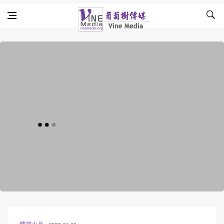
Skip to content
Vine Media
葡萄樹傳媒