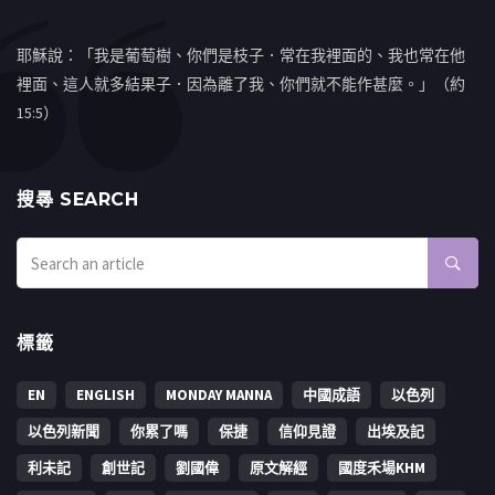
耶穌說：「我是葡萄樹、你們是枝子．常在我裡面的、我也常在他
裡面、這人就多結果子．因為離了我、你們就不能作甚麼。」（約
15:5）
搜㝷 SEARCH
標籤
EN
ENGLISH
MONDAY MANNA
中國成語
以色列
以色列新聞
你累了嗎
保捷
信仰見證
出埃及記
利未記
創世記
劉國偉
原文解經
國度禾場KHM