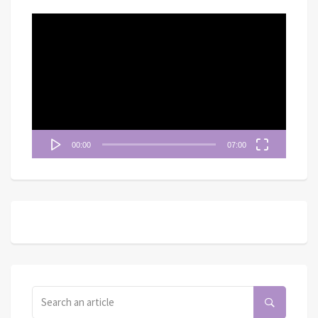
視
訊
播
放
器
00:00
07:00