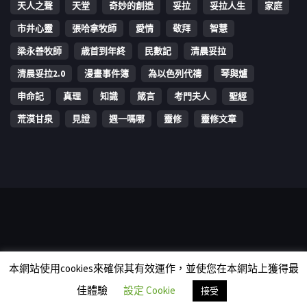
天人之聲
天堂
奇妙的創造
妥拉
妥拉人生
家庭
市井心靈
張哈拿牧師
愛情
敬拜
智慧
梁永善牧師
歳首到年終
民數記
清晨妥拉
清晨妥拉2.0
漫畫事件簿
為以色列代禱
琴與爐
申命記
真理
知識
箴言
考門夫人
聖經
荒漠甘泉
見證
週一嗎哪
靈修
靈修文章
Copyright © 2006-2026 The Vine Media Organization Limited. All
本網站使用cookies來確保其有效運作，並使您在本網站上獲得最
rights reserved.
佳體驗
設定 Cookie
接受