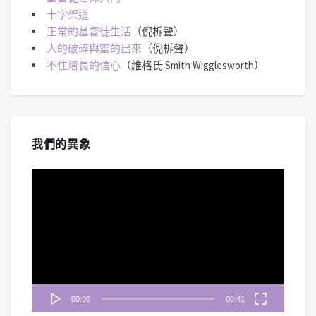
十字架道
正常的基督徒生活
（倪柝聲）
人的破碎與靈的出來
（倪柝聲）
不住增長的信心
（維格氏 Smith Wigglesworth）
我們的異象
視
訊
播
放
器
00:00
00:41