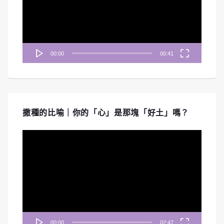
放
器
00:00
00:41
撒種的比喻｜你的「心」是那塊「好土」嗎？
視
訊
播
放
器
00:00
02:47