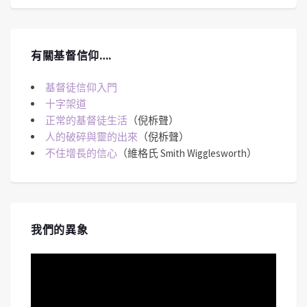
有關基督信仰….
基督徒信仰入門
十字架道
正常的基督徒生活
（倪柝聲）
人的破碎與靈的出來
（倪柝聲）
不住增長的信心
（維格氏 Smith Wigglesworth）
我們的異象
視
訊
播