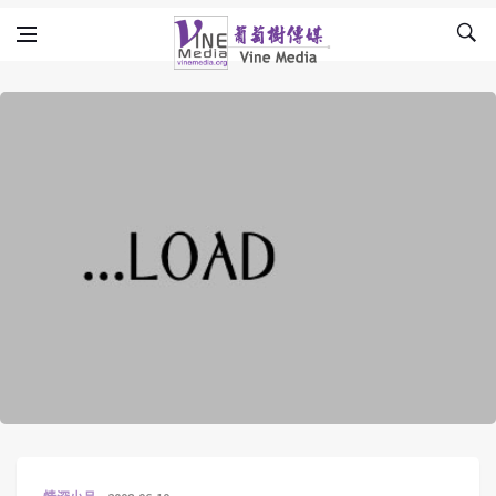
Skip to content
Vine Media
葡萄樹傳媒