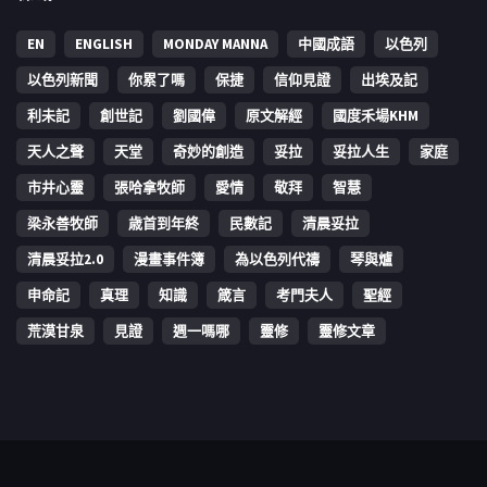
EN
ENGLISH
MONDAY MANNA
中國成語
以色列
以色列新聞
你累了嗎
保捷
信仰見證
出埃及記
利未記
創世記
劉國偉
原文解經
國度禾場KHM
天人之聲
天堂
奇妙的創造
妥拉
妥拉人生
家庭
市井心靈
張哈拿牧師
愛情
敬拜
智慧
梁永善牧師
歳首到年終
民數記
清晨妥拉
清晨妥拉2.0
漫畫事件簿
為以色列代禱
琴與爐
申命記
真理
知識
箴言
考門夫人
聖經
荒漠甘泉
見證
週一嗎哪
靈修
靈修文章