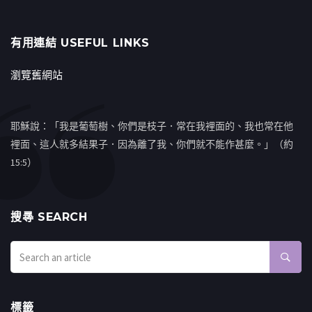
有用連結 USEFUL LINKS
瀏覽舊網站
耶穌說：「我是葡萄樹、你們是枝子．常在我裡面的、我也常在他
裡面、這人就多結果子．因為離了我、你們就不能作甚麼。」（約
15:5）
搜㝷 SEARCH
標籤