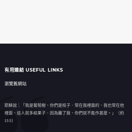
有用連結 USEFUL LINKS
瀏覽舊網站
耶穌說：「我是葡萄樹、你們是枝子．常在我裡面的、我也常在他
裡面、這人就多結果子．因為離了我、你們就不能作甚麼。」（約
15:5）