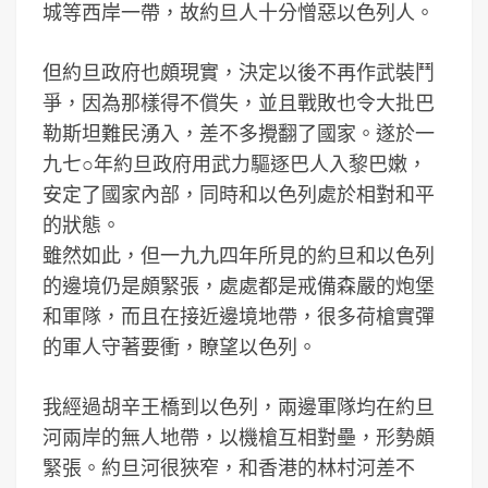
城等西岸一帶，故約旦人十分憎惡以色列人。
但約旦政府也頗現實，決定以後不再作武裝鬥
爭，因為那樣得不償失，並且戰敗也令大批巴
勒斯坦難民湧入，差不多攪翻了國家。遂於一
九七○年約旦政府用武力驅逐巴人入黎巴嫩，
安定了國家內部，同時和以色列處於相對和平
的狀態。
雖然如此，但一九九四年所見的約旦和以色列
的邊境仍是頗緊張，處處都是戒備森嚴的炮堡
和軍隊，而且在接近邊境地帶，很多荷槍實彈
的軍人守著要衝，瞭望以色列。
我經過胡辛王橋到以色列，兩邊軍隊均在約旦
河兩岸的無人地帶，以機槍互相對壘，形勢頗
緊張。約旦河很狹窄，和香港的林村河差不