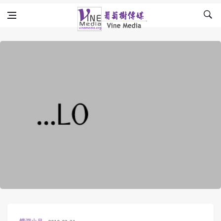
Skip to content
Vine Media
葡萄樹傳媒