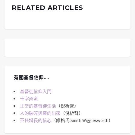
RELATED ARTICLES
有關基督信仰….
基督徒信仰入門
十字架道
正常的基督徒生活
（倪柝聲）
人的破碎與靈的出來
（倪柝聲）
不住增長的信心
（維格氏 Smith Wigglesworth）