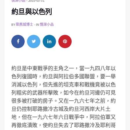
情深小品
2010-03-31
約旦與以色列
BY
梁燕城博士
IN
情深小品
約旦是中東戰爭的主角之一，當一九四八年以
色列復國時，約旦與阿拉伯多國聯盟，要一舉
消滅以色列，但先進的坦克車和戰機竟被以色
列粗劣的武器所擊敗，如今在約旦河邊仍可見
很多被打破的房子。又在一九六七年之前，約
旦仍控制耶路撒冷古城及約旦河西岸大片土
地，但在一九六七年六日戰爭中，阿拉伯軍又
再徹底潰敗，使約旦失去了耶路撒冷及耶利哥