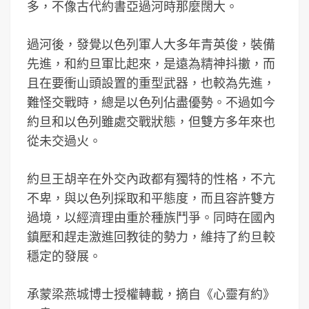
多，不像古代約書亞過河時那麼闊大。
過河後，發覺以色列軍人大多年青英俊，裝備
先進，和約旦軍比起來，是遠為精神抖擻，而
且在要衝山頭設置的重型武器，也較為先進，
難怪交戰時，總是以色列佔盡優勢。不過如今
約旦和以色列雖處交戰狀態，但雙方多年來也
從未交過火。
約旦王胡辛在外交內政都有獨特的性格，不亢
不卑，與以色列採取和平態度，而且容許雙方
過境，以經濟理由重於種族鬥爭。同時在國內
鎮壓和趕走激進回教徒的勢力，維持了約旦較
穩定的發展。
承蒙梁燕城博士授權轉載，摘自《心靈有約》