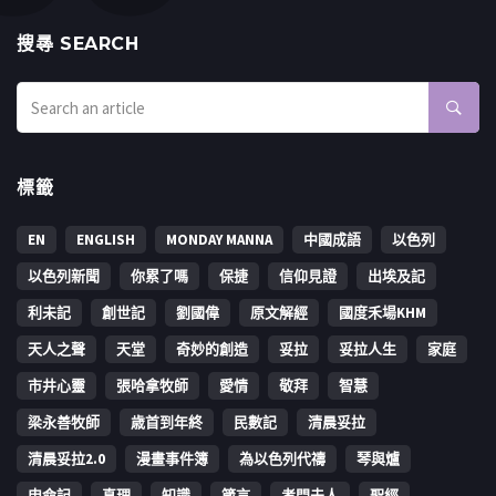
搜㝷 SEARCH
標籤
EN
ENGLISH
MONDAY MANNA
中國成語
以色列
以色列新聞
你累了嗎
保捷
信仰見證
出埃及記
利未記
創世記
劉國偉
原文解經
國度禾場KHM
天人之聲
天堂
奇妙的創造
妥拉
妥拉人生
家庭
市井心靈
張哈拿牧師
愛情
敬拜
智慧
梁永善牧師
歳首到年終
民數記
清晨妥拉
清晨妥拉2.0
漫畫事件簿
為以色列代禱
琴與爐
申命記
真理
知識
箴言
考門夫人
聖經