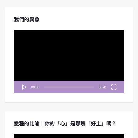
我們的異象
視
訊
播
放
器
00:00
00:41
撒種的比喻｜你的「心」是那塊「好土」嗎？
視