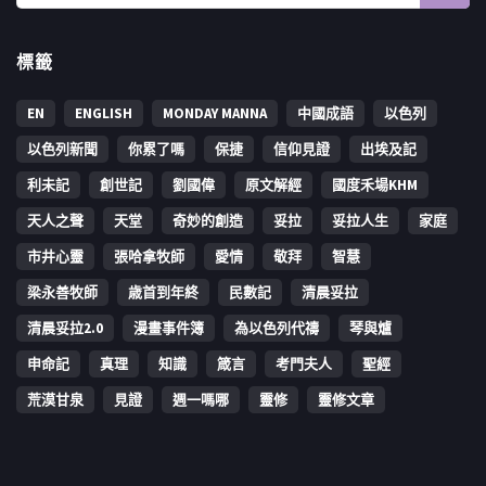
標籤
EN
ENGLISH
MONDAY MANNA
中國成語
以色列
以色列新聞
你累了嗎
保捷
信仰見證
出埃及記
利未記
創世記
劉國偉
原文解經
國度禾場KHM
天人之聲
天堂
奇妙的創造
妥拉
妥拉人生
家庭
市井心靈
張哈拿牧師
愛情
敬拜
智慧
梁永善牧師
歳首到年終
民數記
清晨妥拉
清晨妥拉2.0
漫畫事件簿
為以色列代禱
琴與爐
申命記
真理
知識
箴言
考門夫人
聖經
荒漠甘泉
見證
週一嗎哪
靈修
靈修文章