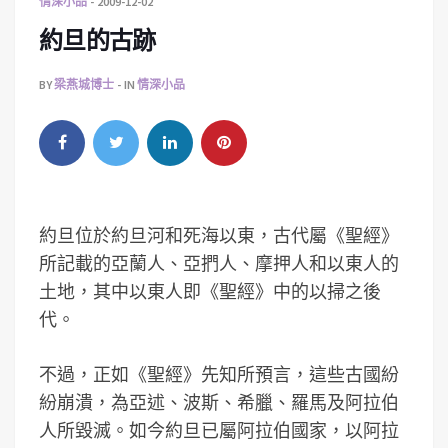
情深小品
2009-12-02
約旦的古跡
BY
梁燕城博士
IN
情深小品
約旦位於約旦河和死海以東，古代屬《聖經》
所記載的亞蘭人、亞捫人、摩押人和以東人的
土地，其中以東人即《聖經》中的以掃之後
代。
不過，正如《聖經》先知所預言，這些古國紛
紛崩潰，為亞述、波斯、希臘、羅馬及阿拉伯
人所毀滅。如今約旦已屬阿拉伯國家，以阿拉