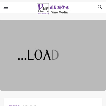
Skip to content
Vine Media
葡萄樹傳媒