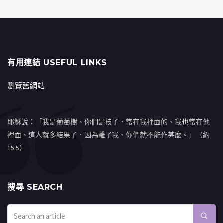
有用連結 USEFUL LINKS
瀏覽舊網站
耶穌說：「我是葡萄樹、你們是枝子．常在我裡面的、我也常在他
裡面、這人就多結果子．因為離了我、你們就不能作甚麼。」（約
15:5）
搜㝷 SEARCH