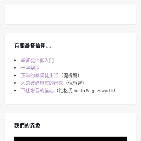
有關基督信仰….
基督徒信仰入門
十字架道
正常的基督徒生活
（倪柝聲）
人的破碎與靈的出來
（倪柝聲）
不住增長的信心
（維格氏 Smith Wigglesworth）
我們的異象
視