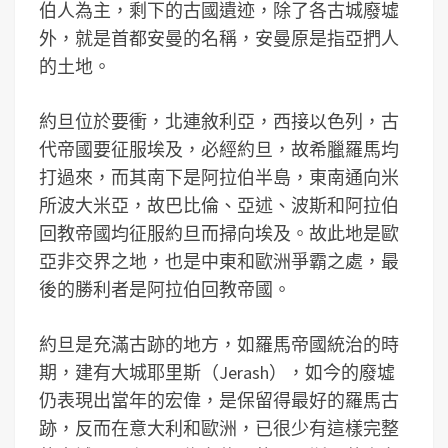
伯人為主，剩下的古國遺迹，除了各古城廢墟
外，就是首都安曼的名稱，安曼原是指亞捫人
的土地。
約旦位於要衝，北連敘利亞，西接以色列，古
代帝國要征服埃及，必經約旦，故希臘羅馬均
打過來，而其南下是阿拉伯半島，東南通向米
所波大米亞，故巴比倫、亞述、波斯和阿拉伯
回教帝國均征服約旦而掃向埃及。故此地是歐
亞非交界之地，也是中東和歐洲爭霸之處，最
後的勝利者是阿拉伯回教帝國。
約旦是充滿古跡的地方，如羅馬帝國統治的時
期，建有大城耶里斯（Jerash），如今的廢墟
仍表現出當年的宏偉，是保留得最好的羅馬古
跡，反而在意大利和歐洲，已很少有這樣完整