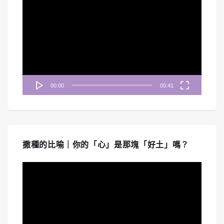
訊
播
放
器
00:00
00:41
撒種的比喻｜你的「心」是那塊「好土」嗎？
視
訊
播
放
器