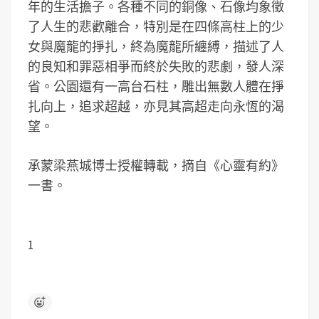
年的生活擔子。各種不同的銅像、石像均象徵
了人生的悲歡離合，特別是在四條高柱上的少
女與魔龍的掙扎，終為魔龍所纏縛，描述了人
的良知和罪惡相爭而終於失敗的悲劇，發人深
省。公園還有一高台石柱，雕出無數人體在掙
扎向上，追求超越，亦見其高超走向永恆的渴
望。
承蒙梁燕城博士授權轉載，摘自《心靈有約》
一書。
1