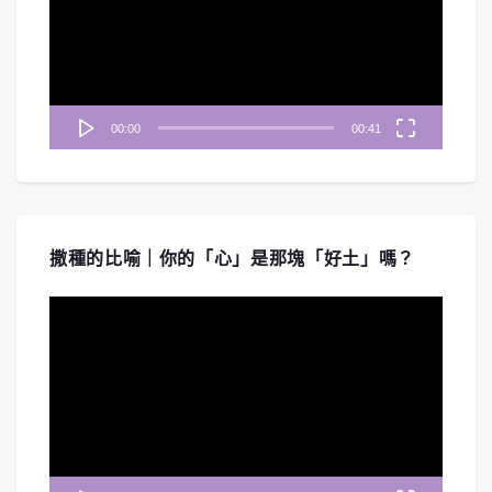
放
器
00:00
00:41
撒種的比喻｜你的「心」是那塊「好土」嗎？
視
訊
播
放
器