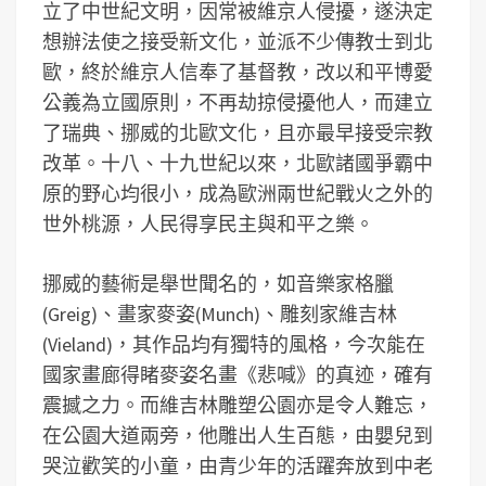
立了中世紀文明，因常被維京人侵擾，遂決定
想辦法使之接受新文化，並派不少傳教士到北
歐，終於維京人信奉了基督教，改以和平博愛
公義為立國原則，不再劫掠侵擾他人，而建立
了瑞典、挪威的北歐文化，且亦最早接受宗教
改革。十八、十九世紀以來，北歐諸國爭霸中
原的野心均很小，成為歐洲兩世紀戰火之外的
世外桃源，人民得享民主與和平之樂。
挪威的藝術是舉世聞名的，如音樂家格臘
(Greig)、畫家麥姿(Munch)、雕刻家維吉林
(Vieland)，其作品均有獨特的風格，今次能在
國家畫廊得睹麥姿名畫《悲喊》的真迹，確有
震撼之力。而維吉林雕塑公園亦是令人難忘，
在公園大道兩旁，他雕出人生百態，由嬰兒到
哭泣歡笑的小童，由青少年的活躍奔放到中老