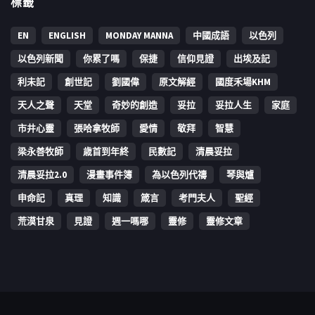
標籤
EN
ENGLISH
MONDAY MANNA
中國成語
以色列
以色列新聞
你累了嗎
保捷
信仰見證
出埃及記
利未記
創世記
劉國偉
原文解經
國度禾場KHM
天人之聲
天堂
奇妙的創造
妥拉
妥拉人生
家庭
市井心靈
張哈拿牧師
愛情
敬拜
智慧
梁永善牧師
歳首到年終
民數記
清晨妥拉
清晨妥拉2.0
漫畫事件簿
為以色列代禱
琴與爐
申命記
真理
知識
箴言
考門夫人
聖經
荒漠甘泉
見證
週一嗎哪
靈修
靈修文章