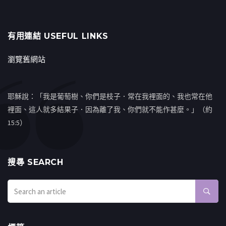
有用連結 USEFUL LINKS
瀏覽舊網站
耶穌說：「我是葡萄樹、你們是枝子．常在我裡面的、我也常在他
裡面、這人就多結果子．因為離了我、你們就不能作甚麼。」（約
15:5）
搜㝷 SEARCH