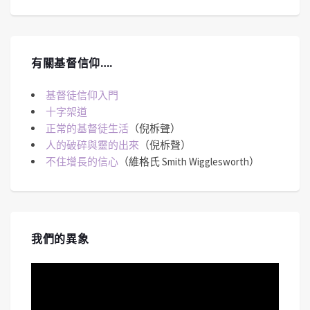
有關基督信仰….
基督徒信仰入門
十字架道
正常的基督徒生活
（倪柝聲）
人的破碎與靈的出來
（倪柝聲）
不住增長的信心
（維格氏 Smith Wigglesworth）
我們的異象
視
訊
播