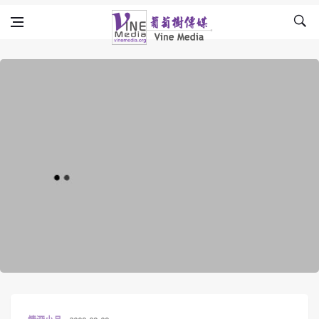
Skip to content
Vine Media
葡萄樹傳媒