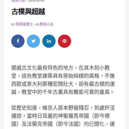
情深小品
2009-09-09
古樸與超越
BY
梁燕城博士
IN
情深小品
挪威古文化最有特色的地方，在其木刻小教
堂，這些教堂建築具有原始純樸的風格，不像
西歐或意大利那種宏闊壯大，卻有最古樸的虔
誠，教堂中的千年古畫具有難能可貴的童真。
從歷史知道，維京人原本野蠻殘忍，到處奸淫
擄掠，當時日耳曼的神聖羅馬帝國（即今德
國）及法蘭克帝國（即今法國）均已開化，建