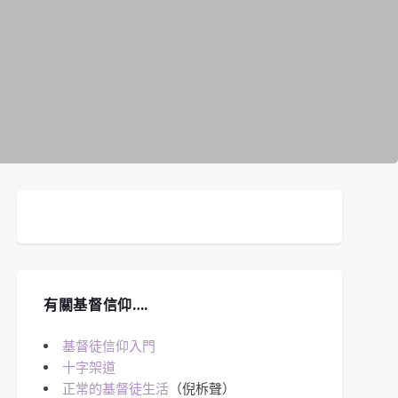
有關基督信仰….
基督徒信仰入門
十字架道
正常的基督徒生活
（倪柝聲）