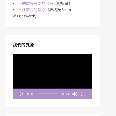
人的破碎與靈的出來
（倪柝聲）
不住增長的信心
（維格氏 Smith
Wigglesworth）
我們的異象
視
訊
播
放
器
00:00
00:41