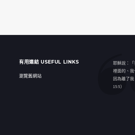
有用連結 USEFUL LINKS
耶穌說：「
裡面的、我
瀏覽舊網站
因為離了我
15:5）