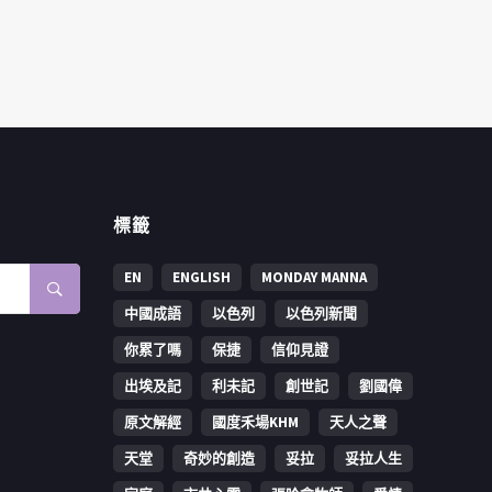
標籤
EN
ENGLISH
MONDAY MANNA
中國成語
以色列
以色列新聞
你累了嗎
保捷
信仰見證
出埃及記
利未記
創世記
劉國偉
原文解經
國度禾場KHM
天人之聲
天堂
奇妙的創造
妥拉
妥拉人生