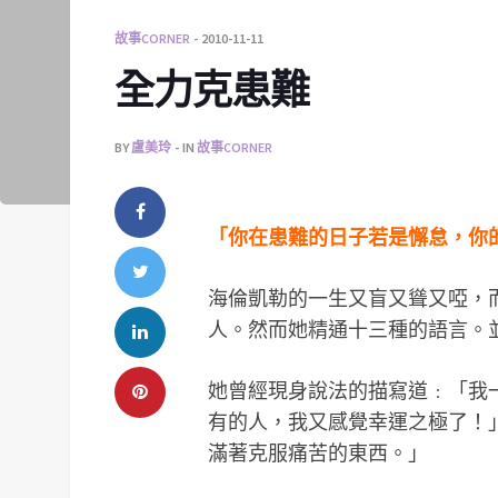
故事CORNER
2010-11-11
全力克患難
BY
盧美玲
IN
故事CORNER
「你在患難的日子若是懈怠，你
海倫凱勒的一生又盲又聳又啞，
人。然而她精通十三種的語言。
她曾經現身說法的描寫道﹕「我
有的人，我又感覺幸運之極了！
滿著克服痛苦的東西。」