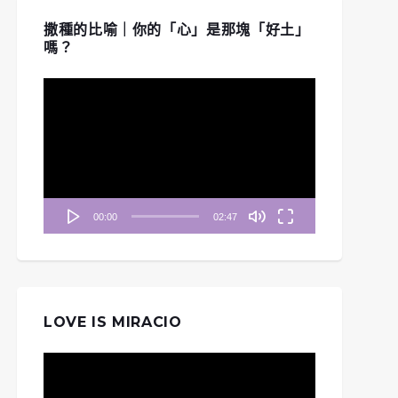
撒種的比喻｜你的「心」是那塊「好土」
嗎？
視
訊
播
放
器
00:00
02:47
LOVE IS MIRACIO
視
訊