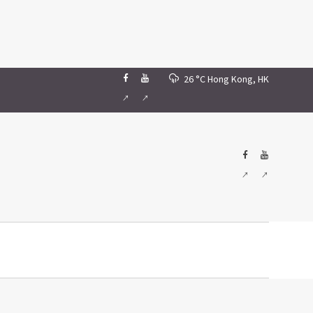
26 °C
Hong Kong, HK