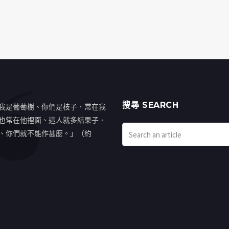
搜㝷 SEARCH
我是葡萄樹、你們是枝子．常在我
也常在他裡面、這人就多結果子．
、你們就不能作甚麼。」（約