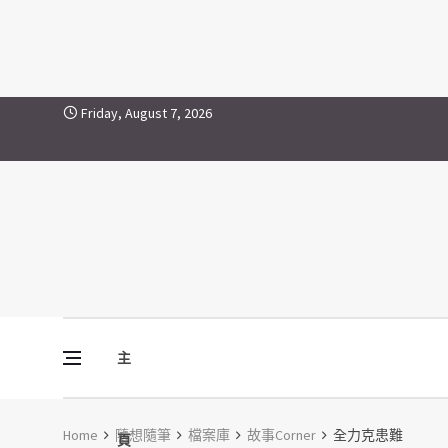
Skip to content
Friday, August 7, 2026
主
Vine Media
葡萄樹傳媒
Home
隨想隨筆
檔案庫
故事Corner
全力克患難
頁