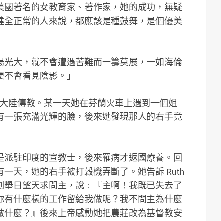
美國著名的女教育家、著作家，她的成功，無疑
健全正常的人來說，都應該是種鼓舞，是個優美
揚光大，就不會遭遇苦難而一籌莫展，一如海倫
便不會看見陰影。」
前往中國大陸傳教。某一天她在芬蘭火車上遇到一個姐
有一張充滿光輝的臉，後來她發現那人的右手竟
是派駐印度的宣教士，後來罹病才返國療養。回
一天，她的右手被打穀機弄斷了。她告訴 Ruth
，立刻舉目望天求問主，說﹕『主啊！我既已失去了
你有什麼樣的工作留給我做呢？我不問主為什麼
做什麼？』後來上帝感動她把農莊改為基督教安