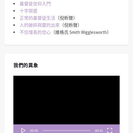
基督徒信仰入門
十字架道
正常的基督徒生活
（倪柝聲）
人的破碎與靈的出來
（倪柝聲）
不住增長的信心
（維格氏 Smith Wigglesworth）
我們的異象
視
訊
播
放
器
00:00
00:41