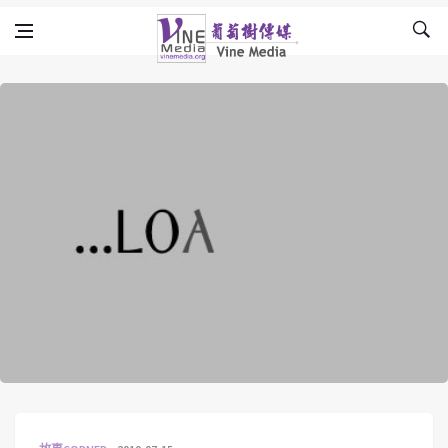
Skip to content
Vine Media
葡萄樹傳媒