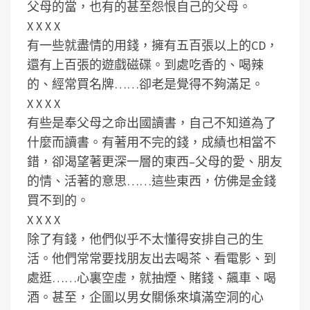
父母的當，也有的甚至怨恨自己的父母。
X X X X
有一些就盡情的用錢，擁有五百張以上的CD，
還有上百張的遊戲磁碟。到處吃香的、喝辣
的、經常買名牌……卻老是覺得不夠滿足。
X X X X
有些是奉父母之命出國讀書，自己不知道為了
什麼而讀書。有著用不完的錢，成績也相當不
錯，卻渴望著更深一層的東西–父母的愛、朋友
的情、活著的意思……這些東西，仿佛是金錢
買不到的。
X X X X
除了有錢，他們似乎不太懂得安排自己的生
活。他們常常要找朋友出去喝茶、看電影、到
處逛……心裏空虛，就抽煙、賭錢、飆車、喝
酒。甚至，企圖以男女關係來填滿空洞的心