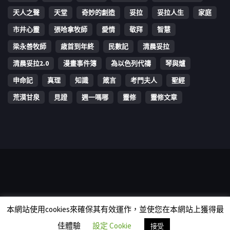
天人之聲
天堂
奇妙的創造
妥拉
妥拉人生
家庭
市井心靈
張哈拿牧師
愛情
敬拜
智慧
梁永善牧師
歳首到年終
民數記
清晨妥拉
清晨妥拉2.0
漫畫事件簿
為以色列代禱
琴與爐
申命記
真理
知識
箴言
考門夫人
聖經
荒漠甘泉
見證
週一嗎哪
靈修
靈修文章
Copyright © 2006-2026 The Vine Media Organization Limited. All
本網站使用cookies來確保其有效運作，並使您在本網站上獲得最
rights reserved.
佳體驗
設定 Cookie
接受