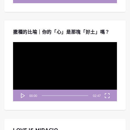
撒種的比喻｜你的「心」是那塊「好土」嗎？
視
訊
播
放
器
00:00
02:47