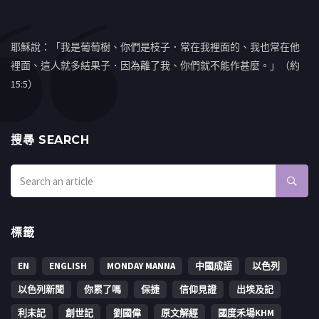
耶穌說：「我是葡萄樹、你們是枝子．常在我裡面的、我也常在他
裡面、這人就多結果子．因為離了我、你們就不能作甚麼。」（約
15:5）
搜㝷 SEARCH
標籤
EN
ENGLISH
MONDAY MANNA
中國成語
以色列
以色列新聞
你累了嗎
保捷
信仰見證
出埃及記
利未記
創世記
劉國偉
原文解經
國度禾場KHM