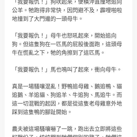
「我要報仇！」狗吠起來，便橫沖直撞地追向
公羊。牠跑得非常快，因閃避不及，霹哩啪啦
地撞到了大門邊的一頭母牛。
「我要報仇！」母牛也怒吼起來，開始追向
狗。但這隻狗在一匹馬的屁股後面跑，這頭母
牛在慌亂之下，牠的角擦到了這匹馬。
「我要報仇！」馬也鳴叫了起來，衝向母牛。
真是一場騷嚷混亂！野鴨追母雞、鵝追鴨、貓
追鵝、羊追貓、狗追羊、牛追狗、馬追牛。而
這一切混戰的起因，都是從這隻老母雞意外地
踩到這隻鴨的腳趾開始。
農夫被這場騷嚷嚇了一跳，跑出去立即將這些