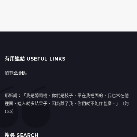
有用連結 USEFUL LINKS
瀏覽舊網站
耶穌說：「我是葡萄樹、你們是枝子．常在我裡面的、我也常在他
裡面、這人就多結果子．因為離了我、你們就不能作甚麼。」（約
15:5）
搜㝷 SEARCH