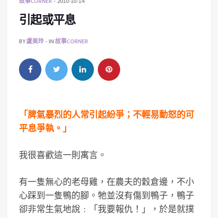
故事CORNER
2010-10-14
引起或平息
BY
盧美玲
IN
故事CORNER
「脾氣暴烈的人常引起紛爭；不輕易動怒的可
平息爭執。」
我很喜歡這一則寓言。
有一隻無心的老母雞，在農夫的穀倉邊，不小
心踩到一隻鴨的腳。牠並沒有傷到鴨子，鴨子
卻非常生氣地說﹕「我要報仇！」，於是就撲