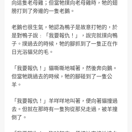
向這隻老母雞；但當牠撲向老母雞時，牠的翅
膀打到了旁邊的一隻老鵝。
老鵝也很生氣，牠認為鴨子是故意打牠的，於
是對鴨子說﹕「我要報仇！」，說完就撲向鴨
子。撲過去的時候，牠的腳抓到了一隻正在作
日光浴貓兒的毛。
「我要報仇！」貓嘶嘶地喊著，然後奔向鵝。
但當牠跳過去的時候，牠的腳碰到了一隻公
羊。
「我要報仇！」羊咩咩地叫著，便向著貓撞過
去。但就在那時有一隻狗從那兒走過，被羊撞
倒了。