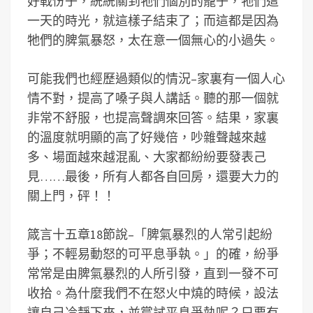
好戰份子，統統關到牠們個別的籠子，牠們這
一天的時光，就這樣子結束了；而這都是因為
牠們的脾氣暴怒，太在意一個無心的小過失。
可能我們也經歷過類似的情況–家裏有一個人心
情不對，提高了嗓子與人講話。聽的那一個就
非常不舒服，也提高聲調來回答。結果，家裏
的溫度就明顯的高了好幾倍，吵雜聲越來越
多、場面越來越混亂、大家都紛紛要發表己
見……最後，所有人都各自回房，還要大力的
關上門，砰！！
箴言十五章18節說–「脾氣暴烈的人常引起紛
爭；不輕易動怒的可平息爭執。」的確，紛爭
常常是由脾氣暴烈的人所引發，直到一發不可
收拾。為什麼我們不在怒火中燒的時候，設法
讓自己冷靜下來，並嘗試平息爭執呢？只要有