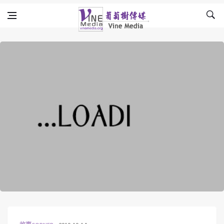
Skip to content
Vine Media
葡萄樹傳媒