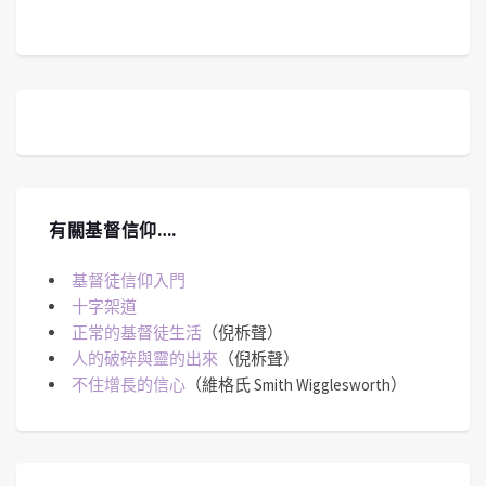
有關基督信仰….
基督徒信仰入門
十字架道
正常的基督徒生活
（倪柝聲）
人的破碎與靈的出來
（倪柝聲）
不住增長的信心
（維格氏 Smith Wigglesworth）