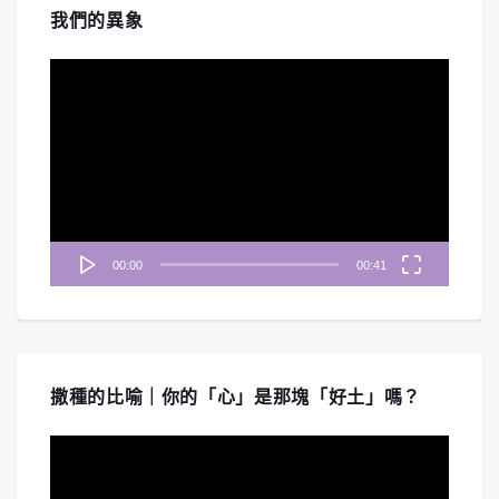
我們的異象
視
訊
播
放
器
00:00
00:41
撒種的比喻｜你的「心」是那塊「好土」嗎？
視
訊