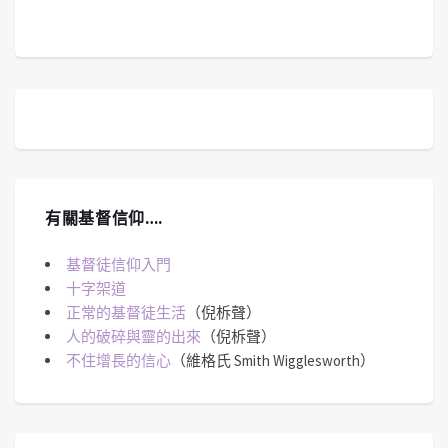
有關基督信仰….
基督徒信仰入門
十字架道
正常的基督徒生活
（倪柝聲）
人的破碎與靈的出來
（倪柝聲）
不住增長的信心
（維格氏 Smith Wigglesworth）