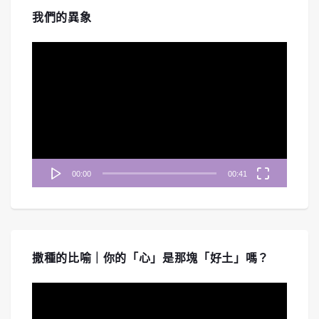
我們的異象
視
訊
播
放
器
00:00
00:41
撒種的比喻｜你的「心」是那塊「好土」嗎？
視
訊