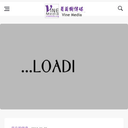
Skip to content
Vine Media
葡萄樹傳媒