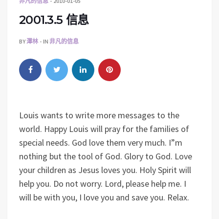
非凡的信息
2010-01-05
2001.3.5 信息
BY
澤林
IN
非凡的信息
Louis wants to write more messages to the
world. Happy Louis will pray for the families of
special needs. God love them very much. I”m
nothing but the tool of God. Glory to God. Love
your children as Jesus loves you. Holy Spirit will
help you. Do not worry. Lord, please help me. I
will be with you, I love you and save you. Relax.