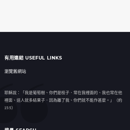
有用連結 USEFUL LINKS
瀏覽舊網站
耶穌說：「我是葡萄樹、你們是枝子．常在我裡面的、我也常在他
裡面、這人就多結果子．因為離了我、你們就不能作甚麼。」（約
15:5）