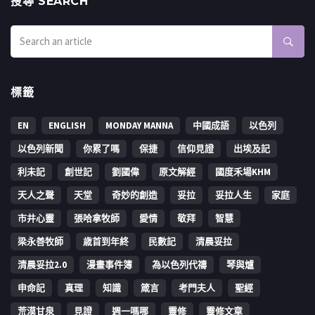
搜㝷 SEARCH
標籤
EN
ENGLISH
MONDAY MANNA
中國成語
以色列
以色列新聞
你累了嗎
保捷
信仰見證
出埃及記
利未記
創世記
劉國偉
原文解經
國度禾場KHM
天人之聲
天堂
奇妙的創造
妥拉
妥拉人生
家庭
市井心靈
張哈拿牧師
愛情
敬拜
智慧
梁永善牧師
歳首到年終
民數記
清晨妥拉
清晨妥拉2.0
漫畫事件簿
為以色列代禱
琴與爐
申命記
真理
知識
箴言
考門夫人
聖經
荒漠甘泉
見證
週一嗎哪
靈修
靈修文章